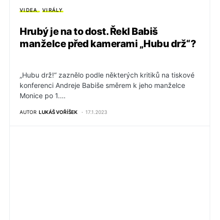
VIDEA
VIRÁLY
Hrubý je na to dost. Řekl Babiš
manželce před kamerami „Hubu drž“?
„Hubu drž!“ zaznělo podle některých kritiků na tiskové
konferenci Andreje Babiše směrem k jeho manželce
Monice po 1.…
AUTOR
LUKÁŠ VOŘÍŠEK
17.1.2023