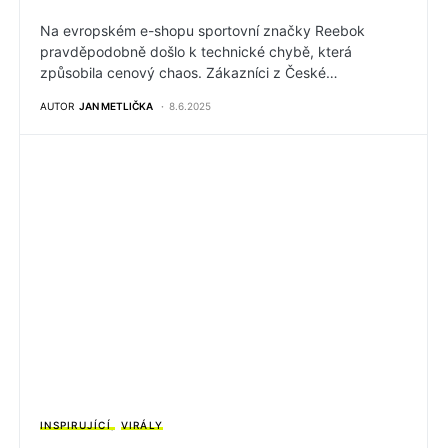
Na evropském e-shopu sportovní značky Reebok
pravděpodobně došlo k technické chybě, která
způsobila cenový chaos. Zákazníci z České…
AUTOR
JAN METLIČKA
8.6.2025
INSPIRUJÍCÍ
VIRÁLY