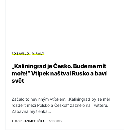
POBAVILO
VIRÁLY
„Kaliningrad je Česko. Budeme mít
moře!“ Vtípek naštval Rusko a baví
svět
Začalo to nevinným vtípkem. „Kaliningrad by se měl
rozdělit mezi Polsko a Česko!“ zaznělo na Twitteru.
Zábavná myšlenka…
AUTOR
JAN METLIČKA
5.10.2022