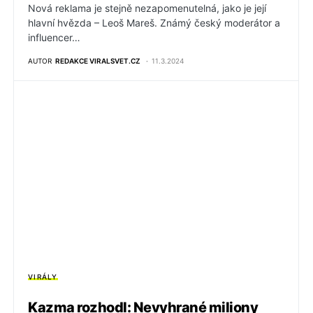
Nová reklama je stejně nezapomenutelná, jako je její
hlavní hvězda – Leoš Mareš. Známý český moderátor a
influencer…
AUTOR
REDAKCE VIRALSVET.CZ
11.3.2024
VIRÁLY
Kazma rozhodl: Nevyhrané miliony