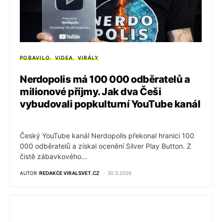
POBAVILO
VIDEA
VIRÁLY
Nerdopolis má 100 000 odběratelů a
milionové příjmy. Jak dva Češi
vybudovali popkulturní YouTube kanál
Český YouTube kanál Nerdopolis překonal hranici 100
000 odběratelů a získal ocenění Silver Play Button. Z
čistě zábavkového…
AUTOR
REDAKCE VIRALSVET.CZ
30.3.2026