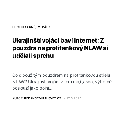
LEGENDÁRNÍ
VIRÁLY
Ukrajinští vojáci baví internet: Z
pouzdra na protitankový NLAW si
udělali sprchu
Co s použitým pouzdrem na protitankovou střelu
NLAW? Ukrajinští vojáci v tom mají jasno, výborně
poslouží jako polní…
AUTOR
REDAKCE VIRALSVET.CZ
22.5.2022