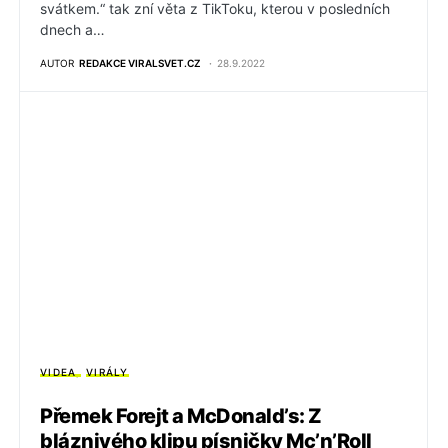
svátkem.“ tak zní věta z TikToku, kterou v posledních
dnech a…
AUTOR
REDAKCE VIRALSVET.CZ
28.9.2022
VIDEA
VIRÁLY
Přemek Forejt a McDonald’s: Z
bláznivého klipu písničky Mc’n’Roll