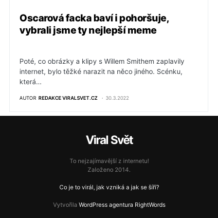
Oscarová facka baví i pohoršuje,
vybrali jsme ty nejlepší meme
Poté, co obrázky a klipy s Willem Smithem zaplavily
internet, bylo těžké narazit na něco jiného. Scénku,
která…
AUTOR
REDAKCE VIRALSVET.CZ
30.3.2022
Viral Svět
To nejzajímavější z internetu!
Založeno 2014.
Co je to virál, jak vzniká a jak se šíří?
Vytvořila
WordPress agentura RightWords