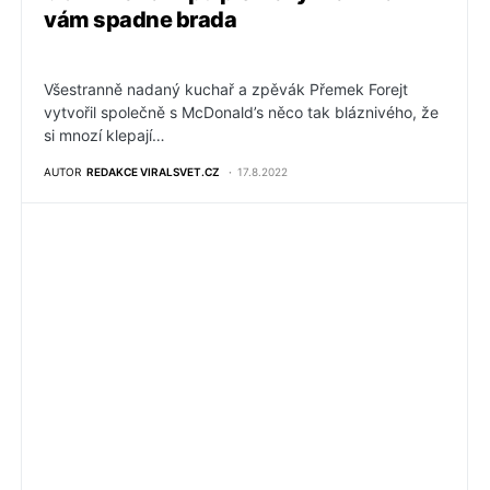
vám spadne brada
Všestranně nadaný kuchař a zpěvák Přemek Forejt
vytvořil společně s McDonald’s něco tak bláznivého, že
si mnozí klepají…
AUTOR
REDAKCE VIRALSVET.CZ
17.8.2022