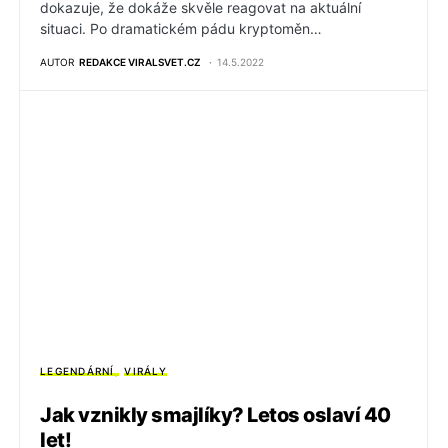
dokazuje, že dokáže skvěle reagovat na aktuální
situaci. Po dramatickém pádu kryptoměn…
AUTOR
REDAKCE VIRALSVET.CZ
14.5.2022
LEGENDÁRNÍ
VIRÁLY
Jak vznikly smajlíky? Letos oslaví 40
let!