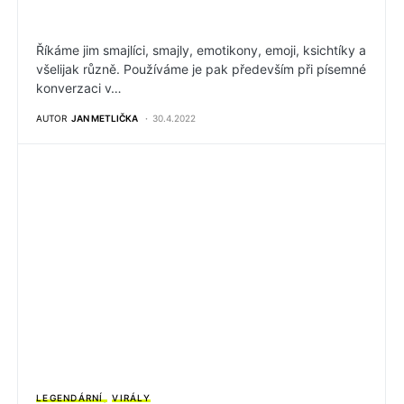
Říkáme jim smajlíci, smajly, emotikony, emoji, ksichtíky a
všelijak různě. Používáme je pak především při písemné
konverzaci v…
AUTOR
JAN METLIČKA
30.4.2022
LEGENDÁRNÍ
VIRÁLY