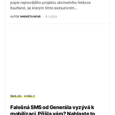
popis nejnovějšího projektu obchodního řetězce
Kaufland, se kterým tímto exkluzivním…
AUTOR
MARKÉTA NOVÁ
15.3.2023
ŠMEJDI
VIRÁLY
Falešná SMS od Generála vyzývá k
mobilizaci. Přišla vám? Nahlaste to,