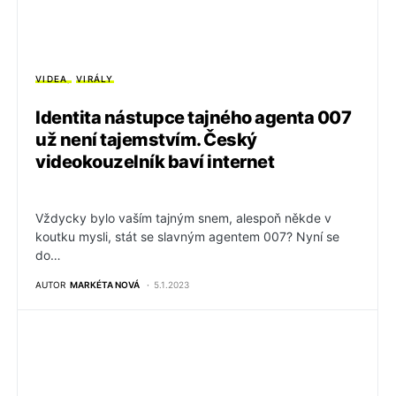
VIDEA
VIRÁLY
Identita nástupce tajného agenta 007
už není tajemstvím. Český
videokouzelník baví internet
Vždycky bylo vaším tajným snem, alespoň někde v
koutku mysli, stát se slavným agentem 007? Nyní se
do…
AUTOR
MARKÉTA NOVÁ
5.1.2023