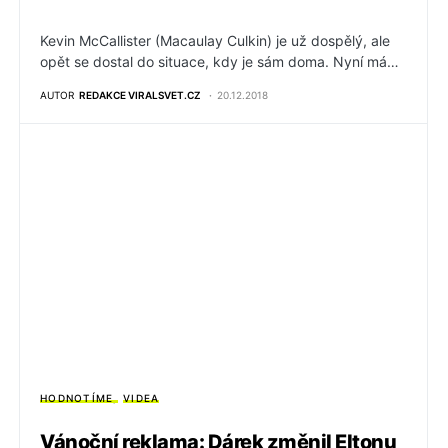
Kevin McCallister (Macaulay Culkin) je už dospělý, ale
opět se dostal do situace, kdy je sám doma. Nyní má…
AUTOR
REDAKCE VIRALSVET.CZ
20.12.2018
HODNOTÍME
VIDEA
Vánoční reklama: Dárek změnil Eltonu