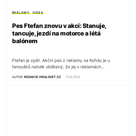
REKLAMY
VIDEA
Pes Ftefan znovu v akci: Stanuje,
tancuje, jezdí na motorce a létá
balónem
Ftefan je zpět. Akční pes z reklamy na Kofolu je u
fanoušků natolik oblíbený, že jej v reklamách…
AUTOR
REDAKCE VIRALSVET.CZ
10.8.2016