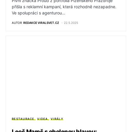
Pivní značka Proud z portfolia Plzeňského Prazdroje
přišla s reklamní kampaní, která rozhodně nezapadne.
Ve spolupráci s agenturou…
AUTOR
REDAKCE VIRALSVET.CZ
22.5.2025
RESTAURACE
VIDEA
VIRÁLY
Leoš Mareš s oholenou hlavou: