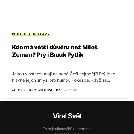
POBAVILO
REKLAMY
Kdo má větší důvěru než Miloš
Zeman? Prý i Brouk Pytlík
Jakou vlastnost mají na sobě Češi nejraději? Prý je to
hlavně jejich smysl pro humor. Pokaždé, když se…
AUTOR
REDAKCE VIRALSVET.CZ
4.7.2016
Viral Svět
To nejzajímavější z internetu!