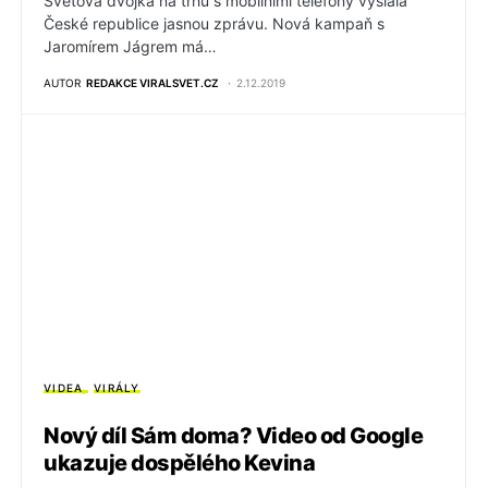
Světová dvojka na trhu s mobilními telefony vyslala
České republice jasnou zprávu. Nová kampaň s
Jaromírem Jágrem má…
AUTOR
REDAKCE VIRALSVET.CZ
2.12.2019
VIDEA
VIRÁLY
Nový díl Sám doma? Video od Google
ukazuje dospělého Kevina