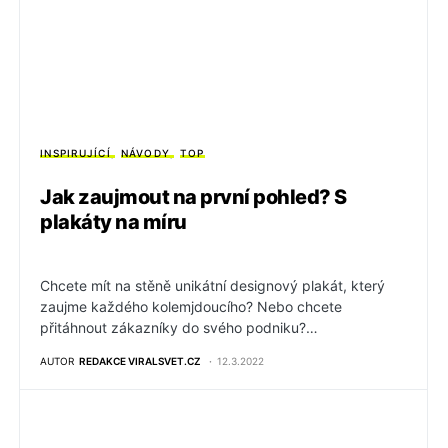
INSPIRUJÍCÍ
NÁVODY
TOP
Jak zaujmout na první pohled? S
plakáty na míru
Chcete mít na stěně unikátní designový plakát, který
zaujme každého kolemjdoucího? Nebo chcete
přitáhnout zákazníky do svého podniku?…
AUTOR
REDAKCE VIRALSVET.CZ
12.3.2022