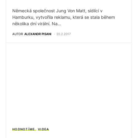
Německá společnost Jung Von Matt, sídlící v
Hamburku, vytvořila reklamu, která se stala během
několika dní virální. Na…
AUTOR
ALEXANDR PISANI
20.2.2017
HODNOTÍME
VIDEA