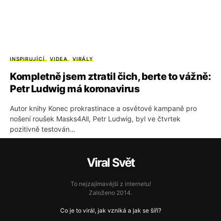
INSPIRUJÍCÍ
VIDEA
VIRÁLY
Kompletně jsem ztratil čich, berte to vážně:
Petr Ludwig má koronavirus
Autor knihy Konec prokrastinace a osvětové kampaně pro
nošení roušek Masks4All, Petr Ludwig, byl ve čtvrtek
pozitivně testován…
Viral Svět
To nejzajímavější z internetu!
Založeno 2014.
Co je to virál, jak vzniká a jak se šíří?