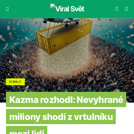
VIRÁLY
Kazma rozhodl: Nevyhrané
miliony shodí z vrtulníku
mezi lidi