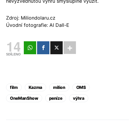
nevyzvednutou výhru smysluplně využít.
Zdroj: Miliondolaru.cz
Úvodní fotografie: AI Dall-E
14
SDÍLENO
film
Kazma
milion
OMS
OneManShow
peníze
výhra