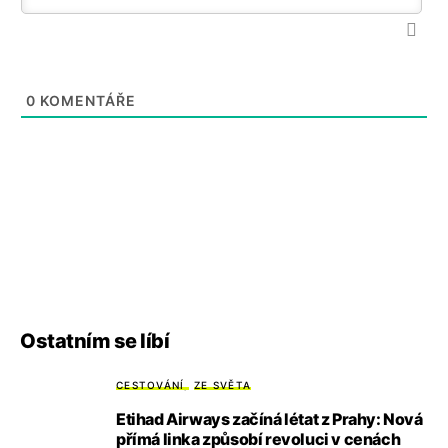
0
KOMENTÁŘE
Ostatním se líbí
CESTOVÁNÍ
ZE SVĚTA
Etihad Airways začíná létat z Prahy: Nová
přímá linka způsobí revoluci v cenách