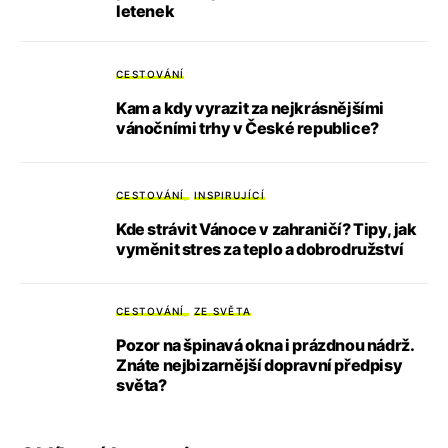
letenek
CESTOVÁNÍ
Kam a kdy vyrazit za nejkrásnějšími
vánočními trhy v České republice?
CESTOVÁNÍ
INSPIRUJÍCÍ
Kde strávit Vánoce v zahraničí? Tipy, jak
vyměnit stres za teplo a dobrodružství
CESTOVÁNÍ
ZE SVĚTA
Pozor na špinavá okna i prázdnou nádrž.
Znáte nejbizarnější dopravní předpisy
světa?