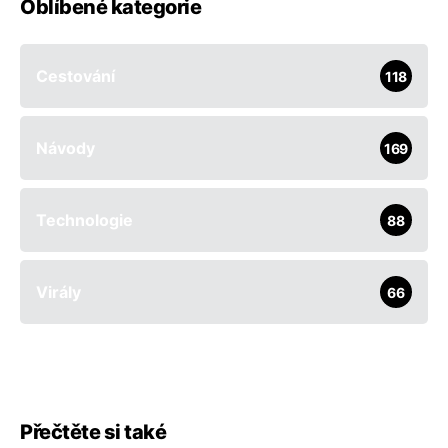
Oblíbené kategorie
Cestování
118
Návody
169
Technologie
88
Virály
66
Přečtěte si také