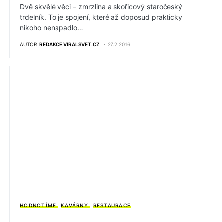
Dvě skvělé věci – zmrzlina a skořicový staročeský
trdelník. To je spojení, které až doposud prakticky
nikoho nenapadlo…
AUTOR
REDAKCE VIRALSVET.CZ
27.2.2016
HODNOTÍME
KAVÁRNY
RESTAURACE