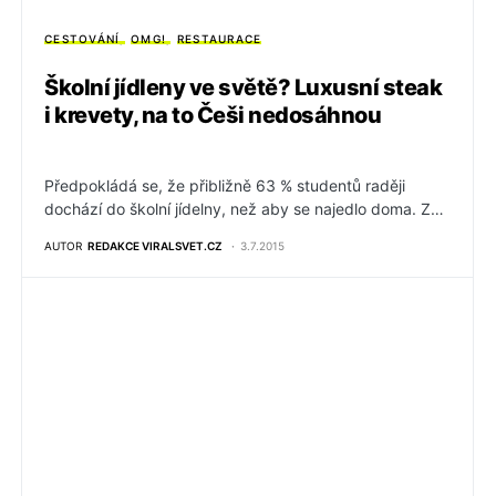
CESTOVÁNÍ
OMG!
RESTAURACE
Školní jídleny ve světě? Luxusní steak
i krevety, na to Češi nedosáhnou
Předpokládá se, že přibližně 63 % studentů raději
dochází do školní jídelny, než aby se najedlo doma. Z…
AUTOR
REDAKCE VIRALSVET.CZ
3.7.2015