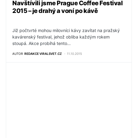
Navštívili jsme Prague Coffee Festival
2015 – je drahý a voní po kávě
Již počtvrté mohou milovníci kávy zavítat na pražský
kavárenský festival, jehož obliba každým rokem
stoupá. Akce probíhá tento…
AUTOR
REDAKCE VIRALSVET.CZ
11.10.2015