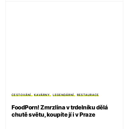
CESTOVÁNÍ
KAVÁRNY
LEGENDÁRNÍ
RESTAURACE
FoodPorn! Zmrzlina v trdelníku dělá
chutě světu, koupíte jí i v Praze