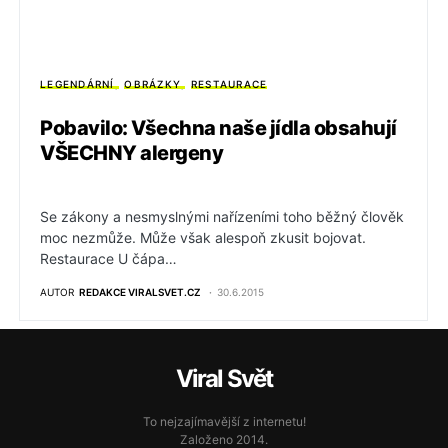
LEGENDÁRNÍ
OBRÁZKY
RESTAURACE
Pobavilo: Všechna naše jídla obsahují
VŠECHNY alergeny
Se zákony a nesmyslnými nařízeními toho běžný člověk
moc nezmůže. Může však alespoň zkusit bojovat.
Restaurace U čápa…
AUTOR
REDAKCE VIRALSVET.CZ
30.6.2015
Viral Svět
To nejzajímavější z internetu!
Založeno 2014.