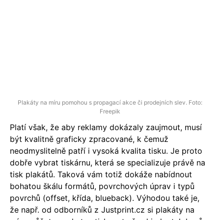
Plakáty na míru pomohou s propagací akce či prodejních slev. Foto:
Freepik
Platí však, že aby reklamy dokázaly zaujmout, musí
být kvalitně graficky zpracované, k čemuž
neodmyslitelně patří i vysoká kvalita tisku. Je proto
dobře vybrat tiskárnu, která se specializuje právě na
tisk plakátů. Taková vám totiž dokáže nabídnout
bohatou škálu formátů, povrchových úprav i typů
povrchů (offset, křída, blueback). Výhodou také je,
že např. od odborníků z Justprint.cz si plakáty na