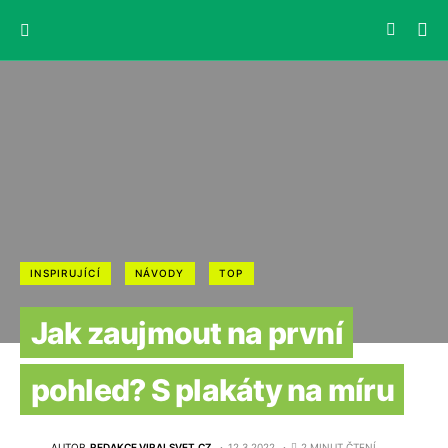
INSPIRUJÍCÍ
NÁVODY
TOP
Jak zaujmout na první
pohled? S plakáty na míru
AUTOR
REDAKCE VIRALSVET.CZ
12.3.2022
2 MINUT ČTENÍ