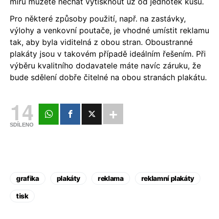
míru můžete nechat vytisknout už od jednotek kusů.
Pro některé způsoby použití, např. na zastávky,
výlohy a venkovní poutače, je vhodné umístit reklamu
tak, aby byla viditelná z obou stran. Oboustranné
plakáty jsou v takovém případě ideálním řešením. Při
výběru kvalitního dodavatele máte navíc záruku, že
bude sdělení dobře čitelné na obou stranách plakátu.
14
SDÍLENO
grafika
plakáty
reklama
reklamní plakáty
tisk