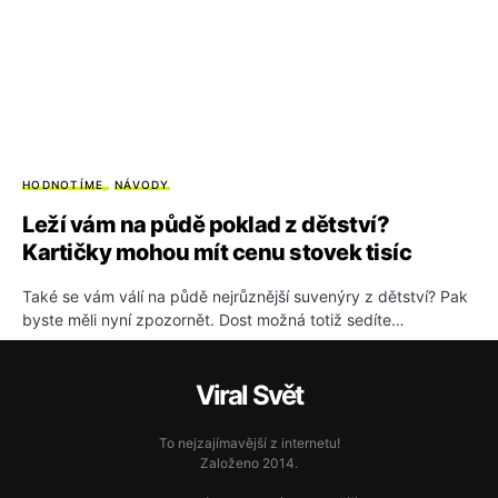
HODNOTÍME
NÁVODY
Leží vám na půdě poklad z dětství?
Kartičky mohou mít cenu stovek tisíc
Také se vám válí na půdě nejrůznější suvenýry z dětství? Pak
byste měli nyní zpozornět. Dost možná totiž sedíte…
Viral Svět
To nejzajímavější z internetu!
Založeno 2014.