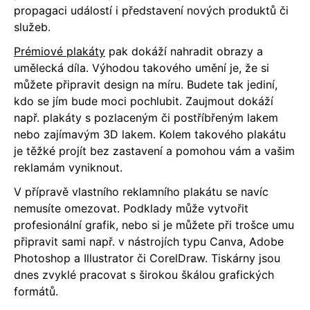
propagaci událostí i představení nových produktů či
služeb.
Prémiové plakáty
pak dokáží nahradit obrazy a
umělecká díla. Výhodou takového umění je, že si
můžete připravit design na míru. Budete tak jediní,
kdo se jím bude moci pochlubit. Zaujmout dokáží
např. plakáty s pozlaceným či postříbřeným lakem
nebo zajímavým 3D lakem. Kolem takového plakátu
je těžké projít bez zastavení a pomohou vám a vašim
reklamám vyniknout.
V přípravě vlastního reklamního plakátu se navíc
nemusíte omezovat. Podklady může vytvořit
profesionální grafik, nebo si je můžete při trošce umu
připravit sami např. v nástrojích typu Canva, Adobe
Photoshop a Illustrator či CorelDraw. Tiskárny jsou
dnes zvyklé pracovat s širokou škálou grafických
formátů.