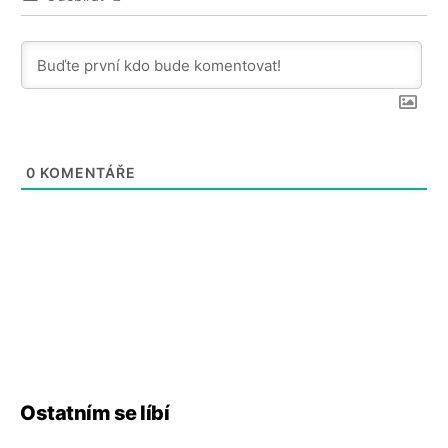
0
KOMENTÁŘE
Ostatním se líbí