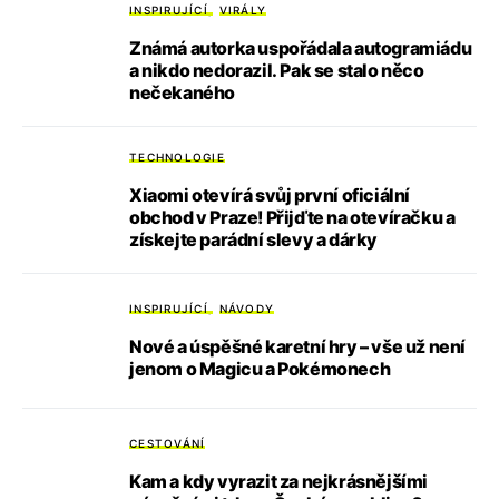
INSPIRUJÍCÍ
VIRÁLY
Známá autorka uspořádala autogramiádu
a nikdo nedorazil. Pak se stalo něco
nečekaného
TECHNOLOGIE
Xiaomi otevírá svůj první oficiální
obchod v Praze! Přijďte na otevíračku a
získejte parádní slevy a dárky
INSPIRUJÍCÍ
NÁVODY
Nové a úspěšné karetní hry – vše už není
jenom o Magicu a Pokémonech
CESTOVÁNÍ
Kam a kdy vyrazit za nejkrásnějšími