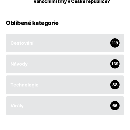
vánočními trhy v České republice?
Oblíbené kategorie
Cestování
118
Návody
169
Technologie
88
Virály
66