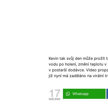
Kevin tak svůj den může prožít 
vodu po holení, změní teplotu 
v postarší dodávce. Video prop
již nyní má zaděláno na virální t
17
Whatsapp
SDÍLENO