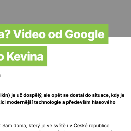
a? Video od Google
o Kevina
Í
in) je už dospělý, ale opět se dostal do situace, kdy je
zici modernější technologie a především hlasového
 Sám doma, který je ve světě i v České republice