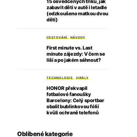
15 osvědčených triků, jak
zabavit děti v autě i letadle
(odzkoušeno matkou dvou
dětí)
CESTOVÁNÍ
NÁVODY
First minute vs. Last
minute zájezdy: V čem se
liší a po jakém sáhnout?
TECHNOLOGIE
VIRÁLY
HONOR překvapil
fotbalové fanoušky
Barcelony: Celý sportbar
obalil bublinkovou fólií
kvůli ochraně telefonů
Oblíbené kategorie