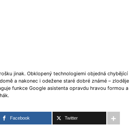
trošku jinak. Obklopený technologiemi objedná chybějící
v domě a nakonec i odežene staré dobré známé – zloděje
aguje funkce Google asistenta opravdu hravou formou a
rhák.
Facebook
Twitter