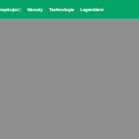
nspirující
Návody
Technologie
Legendární