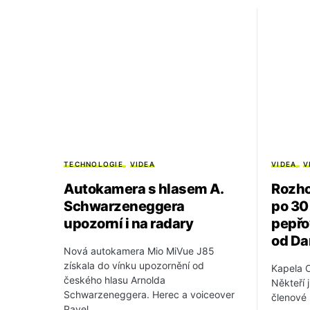
TECHNOLOGIE
VIDEA
VIDEA
V
Autokamera s hlasem A.
Rozho
Schwarzeneggera
po 30 
upozorní i na radary
pepřo
od Da
Nová autokamera Mio MiVue J85
získala do vínku upozornění od
Kapela O
českého hlasu Arnolda
Někteří ji
Schwarzeneggera. Herec a voiceover
členové 
Pavel…