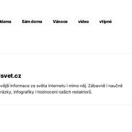
eklama
Sám doma
Vánoce
video
vtipné
lsvet.cz
vější informace ze světa internetu i mimo něj. Zábavně i naučně
rázky, infografiky i hodnocení našich redaktorů.