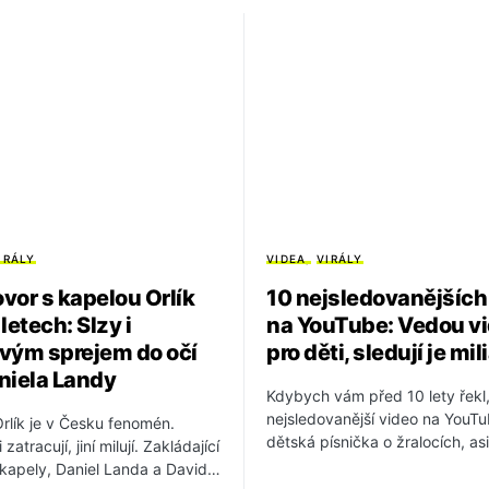
IRÁLY
VIDEA
VIRÁLY
vor s kapelou Orlík
10 nejsledovanějších 
letech: Slzy i
na YouTube: Vedou v
vým sprejem do očí
pro děti, sledují je mil
niela Landy
Kdybych vám před 10 lety řekl
nejsledovanější video na YouT
rlík je v Česku fenomén.
dětská písnička o žralocích, a
 zatracují, jiní milují. Zakládající
kapely, Daniel Landa a David…