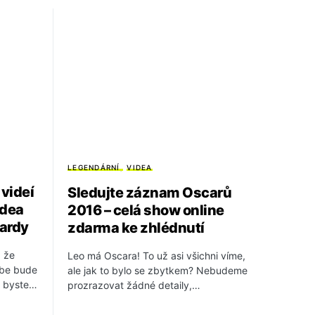
LEGENDÁRNÍ
VIDEA
videí
Sledujte záznam Oscarů
idea
2016 – celá show online
iardy
zdarma ke zhlédnutí
, že
Leo má Oscara! To už asi všichni víme,
ube bude
ale jak to bylo se zbytkem? Nebudeme
si byste…
prozrazovat žádné detaily,…