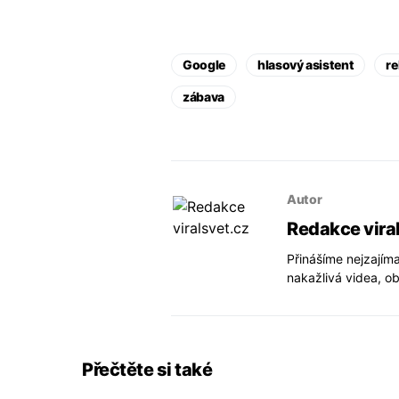
Google
hlasový asistent
r
zábava
Autor
Redakce vira
Přinášíme nejzajíma
nakažlivá videa, ob
Přečtěte si také