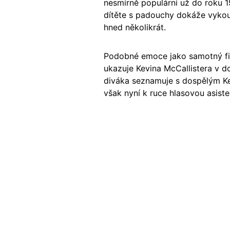
nesmírně populární už do roku 1
dítěte s padouchy dokáže vykouzl
hned několikrát.
Podobné emoce jako samotný fil
ukazuje Kevina McCallistera v d
diváka seznamuje s dospělým Ke
však nyní k ruce hlasovou asist