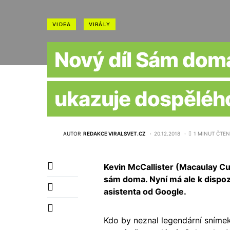
VIDEA
VIRÁLY
Nový díl Sám dom
ukazuje dospěléh
AUTOR
REDAKCE VIRALSVET.CZ
20.12.2018
1 MINUT ČTEN
Kevin McCallister (Macaulay Culk
sám doma. Nyní má ale k dispo
asistenta od Google.
Kdo by neznal legendární snímek