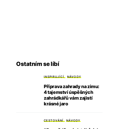
Ostatním se líbí
INSPIRUJÍCÍ
NÁVODY
Příprava zahrady na zimu:
4 tajemství úspěšných
zahrádkářů vám zajistí
krásné jaro
CESTOVÁNÍ
NÁVODY