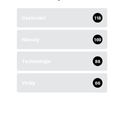
Cestování
118
Návody
169
Technologie
88
Virály
66