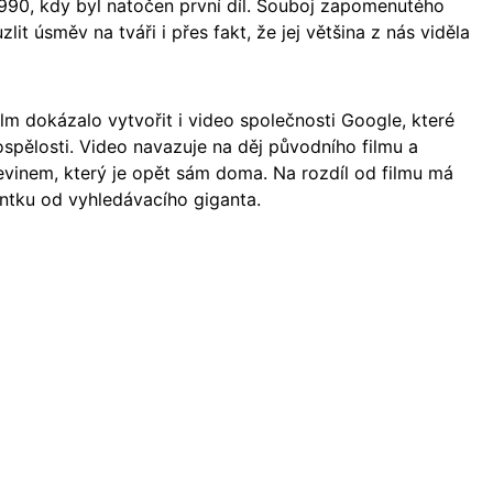
990, kdy byl natočen první díl. Souboj zapomenutého
it úsměv na tváři i přes fakt, že jej většina z nás viděla
m dokázalo vytvořit i video společnosti Google, které
ospělosti. Video navazuje na děj původního filmu a
vinem, který je opět sám doma. Na rozdíl od filmu má
entku od vyhledávacího giganta.