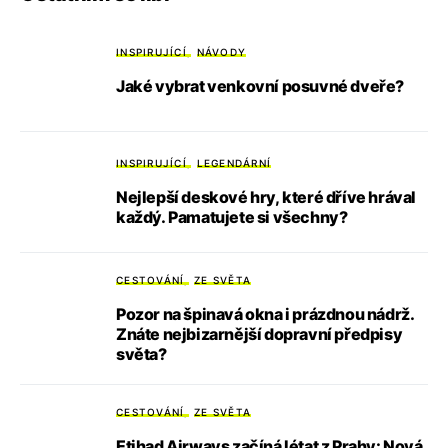
INSPIRUJÍCÍ
NÁVODY
Jaké vybrat venkovní posuvné dveře?
INSPIRUJÍCÍ
LEGENDÁRNÍ
Nejlepší deskové hry, které dříve hrával
každý. Pamatujete si všechny?
CESTOVÁNÍ
ZE SVĚTA
Pozor na špinavá okna i prázdnou nádrž.
Znáte nejbizarnější dopravní předpisy
světa?
CESTOVÁNÍ
ZE SVĚTA
Etihad Airways začíná létat z Prahy: Nová