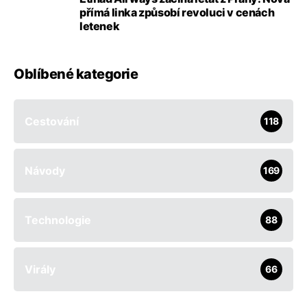
přímá linka způsobí revoluci v cenách
letenek
Oblíbené kategorie
Cestování
118
Návody
169
Technologie
88
Virály
66