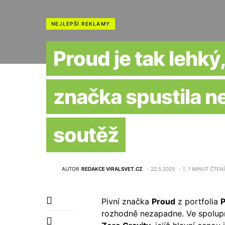
NEJLEPŠÍ REKLAMY
Proud je tak lehký,
značka spustila ne
soutěž
AUTOR
REDAKCE VIRALSVET.CZ
22.5.2025
1 MINUT ČTENÍ
Pivní značka
Proud
z portfolia
P
rozhodně nezapadne. Ve spolup