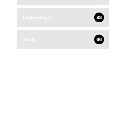
Technologie
88
Virály
66