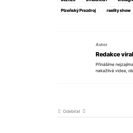
Plzeňský Prazdroj
reality show
Autor
Redakce vira
Přinášíme nejzajíma
nakažlivá videa, ob
Odebírat