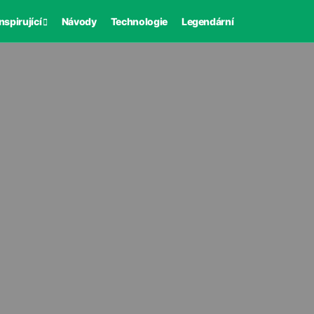
nspirující
Návody
Technologie
Legendární