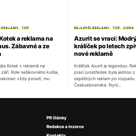
Í REKLAMY
TOP
NEJLEPŠÍ REKLAMY
TOP
VIDEA
 Kotek a reklama na
Azurit se vrací: Modr
us. Zábavné a ze
králíček po letech zpí
a
nové reklamě
jta Kotek v reklamě na
Králíček Azurit je legendou. R
září. Role nešikovného kutila,
prací prostředek byla jednou z
 nakonec vždy poradí, mu
úspěšných reklam po rozpadu
Československa. Nyní…
PR články
Redakce a inzerce
Kontakty