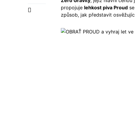
Zero Gravity
, jejíž hlavní cenou
propojuje
lehkost piva Proud
se 
způsob, jak představit osvěžujíc