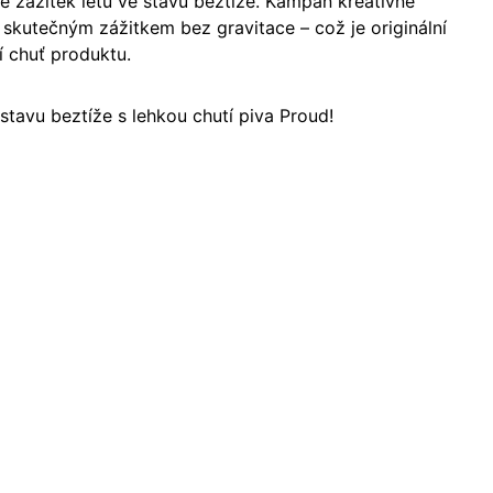
 je zážitek letu ve stavu beztíže. Kampaň kreativně
skutečným zážitkem bez gravitace – což je originální
í chuť produktu.