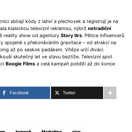
ci sbírají kódy z lahví a plechovek a registrují je na
la klasickou televizní reklamou, nýbrž
netradiční
 reality show od agentury
Story tlrs
. Pětice influencerů
ty spojené s překonáváním gravitace – od atrakcí na
ping až po seskok padákem. Vítěze určí diváci
ouší skutečný let ve stavu beztíže. Televizní spot
kci
Boogie Films
a celá kampaň poběží až do konce
Facebook
Twitter
ram
kampaň
Marketing
pivo