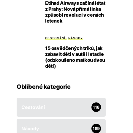
Etihad Airways začíná létat
z Prahy: Nová přímá linka
způsobí revoluci v cenách
letenek
CESTOVÁNÍ
NÁVODY
15 osvědčených triků, jak
zabavit děti v autě i letadle
(odzkoušeno matkou dvou
dětí)
Oblíbené kategorie
Cestování
118
Návody
169