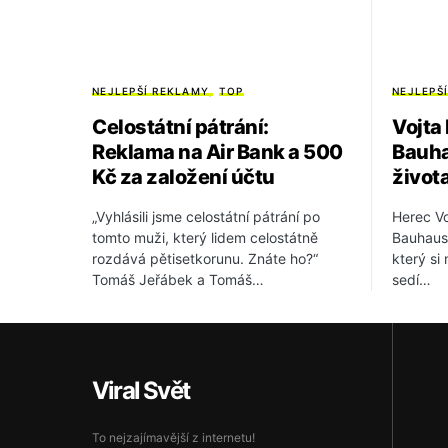
NEJLEPŠÍ REKLAMY
TOP
NEJLEPŠ
Celostátní pátrání:
Vojta
Reklama na Air Bank a 500
Bauha
Kč za založení účtu
život
„Vyhlásili jsme celostátní pátrání po
Herec Vo
tomto muži, který lidem celostátně
Bauhaus 
rozdává pětisetkorunu. Znáte ho?“
který si
Tomáš Jeřábek a Tomáš…
sedí…
Viral Svět
To nejzajímavější z internetu!