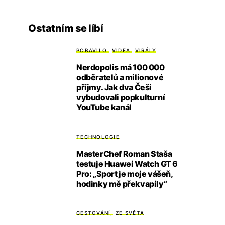
Ostatním se líbí
POBAVILO
VIDEA
VIRÁLY
Nerdopolis má 100 000
odběratelů a milionové
příjmy. Jak dva Češi
vybudovali popkulturní
YouTube kanál
TECHNOLOGIE
MasterChef Roman Staša
testuje Huawei Watch GT 6
Pro: „Sport je moje vášeň,
hodinky mě překvapily“
CESTOVÁNÍ
ZE SVĚTA