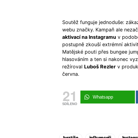
Soutěž funguje jednoduše: zákazní
webu značky. Kampaň ale nezača
aktivací na Instagramu
v podobě
postupně zkouší extrémní aktivi
Matějské pouti přes bungee jum
hlasováním a ten si nakonec vyzk
režíroval
Luboš Rezler
v produ
června.
21
Whatsapp
SDÍLENO
beztíže
influenceři
Instag