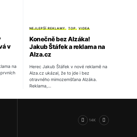
NEJLEPŠÍ REKLAMY
TOP
VIDEA
ý
Konečně bez Alzáka!
vá v
Jakub Štáfek a reklama na
Alza.cz
eklama na
Herec Jakub Štáfek v nové reklamě na
 prvních
Alza.cz ukázal, že to jde i bez
otravného mimozemšťana Alzáka.
Reklama,…
14K