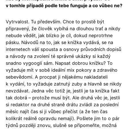
v tomhle případě podle tebe funguje a co vůbec ne?
Vytrvalost. Tu především. Chce to prostě být
připravený, že člověk vybíhá na dlouhou trať a nikdy
nebude vědět, jak blízko je cíl, dokud neprotrhne
pásku. Návodů na to, jak se knížka vydává, se na
internetech válí spousta a osnovy průvodních dopisů
a návody na zvolení té správné ukázky si každý
snadno vygooglí sám. Napsat dobrou knížku? To
vyžaduje mít v sobě ideální mix pokory a zdravého
sebevědomí. A procpat ji nějakému nakladateli
k vydání, to vyžaduje zatnutý zuby a hlavně se nikdy
nevzdávat. Jedna věc totiž je, jestli je ta knížka fakt
tak dobrá – protože musí být. Ale druhá věc je, jestli
si redaktor na druhé straně drátu zvládl za poslední
měsíc najít čas si ji vůbec přečíst (a že ten čas
kolikrát reálně opravdu nemají). Pošlete jim to o pár
týdnů později znovu, slušně se připomeňte, možná