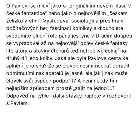
O Pavlovi se mluví jako o „originálním novém hlasu v
české fantastice“ nebo jako o nejnovějším „českém
želízku v ohni“. Vystudoval sociologii a přes hraní
počítačových her, fascinaci komiksy a dlouholeté
svědomité plnění role pána jeskyně v Dračím doupěti
se vypracoval až na nejnovější objev české fantasy
literatury a stovky čtenářů teď netrpělivě čekají na
druhý díl jeho knihy. Jaká ale byla Pavlova cesta ke
splnění jeho snu? Že se člověk nesmí nechat odradit
odmítnutími nakladatelů je jasné, ale jak jinak může
člověk svůj úspěch podpořit? A není někdy tím
nejlepším způsobem prostě „zajít na jedno“…?
Odpověď na tyhle i další otázky najdete v rozhovoru
s Pavlem.