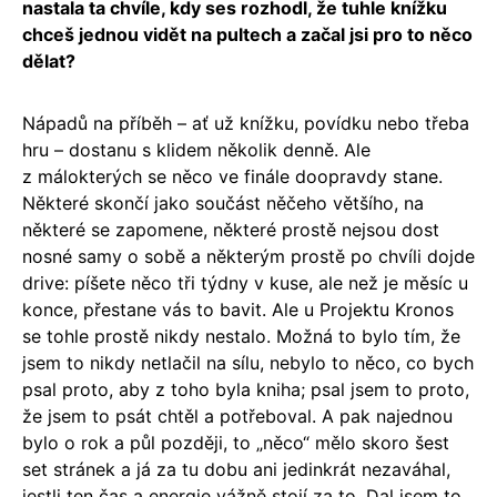
nastala ta chvíle, kdy ses rozhodl, že tuhle knížku
chceš jednou vidět na pultech a začal jsi pro to něco
dělat?
Nápadů na příběh – ať už knížku, povídku nebo třeba
hru – dostanu s klidem několik denně. Ale
z málokterých se něco ve finále doopravdy stane.
Některé skončí jako součást něčeho většího, na
některé se zapomene, některé prostě nejsou dost
nosné samy o sobě a některým prostě po chvíli dojde
drive: píšete něco tři týdny v kuse, ale než je měsíc u
konce, přestane vás to bavit. Ale u Projektu Kronos
se tohle prostě nikdy nestalo. Možná to bylo tím, že
jsem to nikdy netlačil na sílu, nebylo to něco, co bych
psal proto, aby z toho byla kniha; psal jsem to proto,
že jsem to psát chtěl a potřeboval. A pak najednou
bylo o rok a půl později, to „něco“ mělo skoro šest
set stránek a já za tu dobu ani jedinkrát nezaváhal,
jestli ten čas a energie vážně stojí za to. Dal jsem to