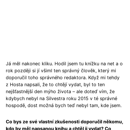
Já měl nakonec kliku. Hodil jsem tu knížku na net a o
rok později si jí všiml ten správný člověk, který mi
doporučil toho správného redaktora. Když mi tehdy
z Hosta napsali, že to chtějí vydat, byl to ten
nejšťastnější den mýho života – ale doteď vím, že
kdybych nebyl na Silvestra roku 2015 v té správné
hospodě, dost možná bych teď nebyl tam, kde jsem.
Co bys ze své vlastní zkušenosti doporučil někomu,
kdo by měl napsanou knihu a chtěl ji vydat? Co