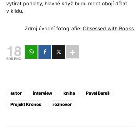
vytírat podlahy, hlavně když budu moct obojí dělat
v klidu.
Zdroj úvodní fotografie:
Obsessed with Books
18
SDÍLENO
autor
interview
kniha
Pavel Bareš
Projekt Kronos
rozhovor