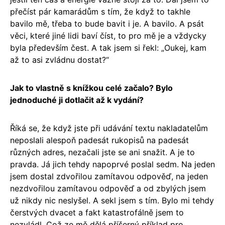
přečíst pár kamarádům s tím, že když to takhle
bavilo mě, třeba to bude bavit i je. A bavilo. A psát
věci, které jiné lidi baví číst, to pro mě je a vždycky
byla především čest. A tak jsem si řekl: „Oukej, kam
až to asi zvládnu dostat?“
Jak to vlastně s knížkou celé začalo? Bylo
jednoduché ji dotlačit až k vydání?
Říká se, že když jste při udávání textu nakladatelům
neposlali alespoň padesát rukopisů na padesát
různých adres, nezačali jste se ani snažit. A je to
pravda. Já jich tehdy napoprvé poslal sedm. Na jeden
jsem dostal zdvořilou zamítavou odpověď, na jeden
nezdvořilou zamítavou odpověď a od zbylých jsem
už nikdy nic neslyšel. A sekl jsem s tím. Bylo mi tehdy
čerstvých dvacet a fakt katastrofálně jsem to
nezvládl. Což ze mě dělá příšerný příklad pro