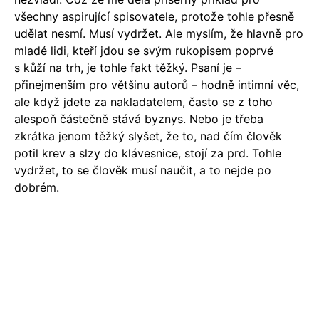
všechny aspirující spisovatele, protože tohle přesně
udělat nesmí. Musí vydržet. Ale myslím, že hlavně pro
mladé lidi, kteří jdou se svým rukopisem poprvé
s kůží na trh, je tohle fakt těžký. Psaní je –
přinejmenším pro většinu autorů – hodně intimní věc,
ale když jdete za nakladatelem, často se z toho
alespoň částečně stává byznys. Nebo je třeba
zkrátka jenom těžký slyšet, že to, nad čím člověk
potil krev a slzy do klávesnice, stojí za prd. Tohle
vydržet, to se člověk musí naučit, a to nejde po
dobrém.