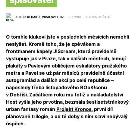
AUTOR
REDAKCE VIRALSVET.CZ
5.5.2018
4 MINUT ČTENÍ
O tomhle klukovi jste v posledních měsících nemohli
neslyšet. Kromě toho, že je zpěvákem a
frontmanem kapely J!Scream, která pravidelně
vystupuje jak v Praze, tak v dalších městech, lemují
plakáty s Pavlovým obličejem eskalátory pražského
metra a Pavel se už pár měsíců pravidelně účastní
autogramiád a dalších akcí po celé republice –
naposledy třeba listopadového BOoK!conu
v Dobříši. Začátkem roku mu totiž u nakladatelství
Host vyšla jeho prvotina, bezmála šestisetstránkový
urban fantasy román
Projekt Kronos
, první díl
plánované trilogie, a od té doby s ním slaví nebývalý
úspěch.