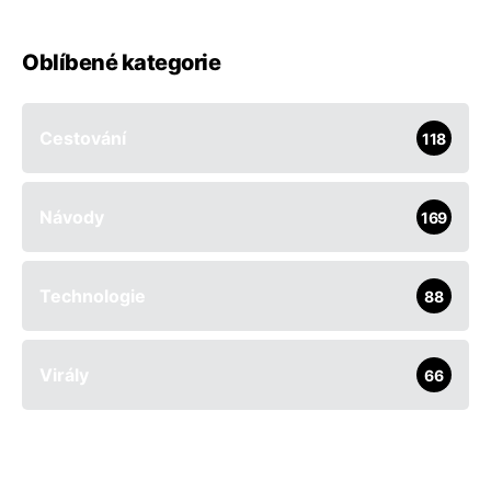
Oblíbené kategorie
Cestování
118
Návody
169
Technologie
88
Virály
66