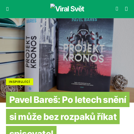
INSPIRUJÍCÍ
Pavel Bareš: Po letech snění
si může bez rozpaků říkat
spisovatel