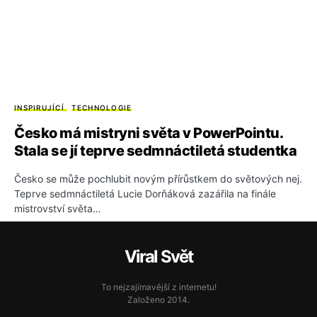
INSPIRUJÍCÍ
TECHNOLOGIE
Česko má mistryni světa v PowerPointu.
Stala se jí teprve sedmnáctiletá studentka
Česko se může pochlubit novým přírůstkem do světových nej.
Teprve sedmnáctiletá Lucie Dorňáková zazářila na finále
mistrovství světa…
Viral Svět
To nejzajímavější z internetu!
Založeno 2014.