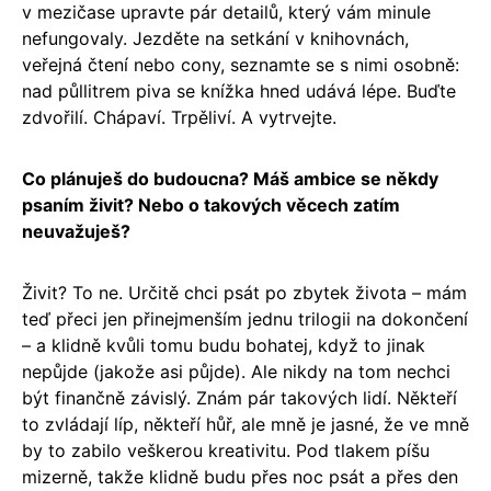
v mezičase upravte pár detailů, který vám minule
nefungovaly. Jezděte na setkání v knihovnách,
veřejná čtení nebo cony, seznamte se s nimi osobně:
nad půllitrem piva se knížka hned udává lépe. Buďte
zdvořilí. Chápaví. Trpěliví. A vytrvejte.
Co plánuješ do budoucna? Máš ambice se někdy
psaním živit? Nebo o takových věcech zatím
neuvažuješ?
Živit? To ne. Určitě chci psát po zbytek života – mám
teď přeci jen přinejmenším jednu trilogii na dokončení
– a klidně kvůli tomu budu bohatej, když to jinak
nepůjde (jakože asi půjde). Ale nikdy na tom nechci
být finančně závislý. Znám pár takových lidí. Někteří
to zvládají líp, někteří hůř, ale mně je jasné, že ve mně
by to zabilo veškerou kreativitu. Pod tlakem píšu
mizerně, takže klidně budu přes noc psát a přes den