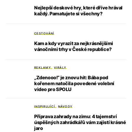
Nejlepší deskové hry, které dříve hrával
každý. Pamatujete si všechny?
CESTOVÁNÍ
Kam a kdy vyrazit za nejkrásnějšími
vánočními trhy v České republice?
REKLAMY
VIRÁLY
„Zdenooo!“ je znovu hit: Bába pod
kořenem natočila povedené volební
video pro SPOLU
INSPIRUJÍCÍ
NÁVODY
Příprava zahrady na zimu: 4 tajemství
úspěšných zahrádkářů vám zajistí krásné
jaro