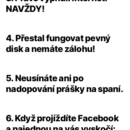
NAVŽDY!
4. Přestal fungovat pevný
disk a nemáte zálohu!
5. Neusínáte ani po
nadopování prášky na spaní.
6. Když projíždíte Facebook
a najednou na vás vyskočí: