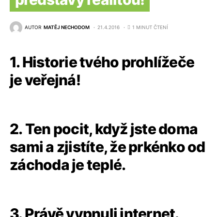
AUTOR
MATĚJ NECHODOM
21.4.2016
1 MINUT ČTENÍ
1. Historie tvého prohlížeče
je veřejná!
2.
Ten pocit, když jste doma
sami a zjistíte, že prkénko od
záchoda je teplé
.
3. Právě vypnuli internet.