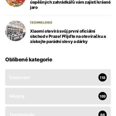
úspěšných zahrádkářů vám zajistí krásné
jaro
TECHNOLOGIE
Xiaomi otevírá svůj první oficiální
obchod v Praze! Přijďte na otevíračku a
získejte parádní slevy a dárky
Oblíbené kategorie
Cestování
118
Návody
169
Technologie
88