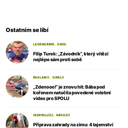
Ostatním se líbí
LEGENDÁRNÍ
OMG!
Filip Turek: „Závodník“, který vítězí
nejlépe sám proti sobě
REKLAMY
VIRÁLY
„Zdenooo!“ je znovu hit: Bába pod
kořenem natočila povedené volební
video pro SPOLU
INSPIRUJÍCÍ
NÁVODY
Příprava zahrady na zimu: 4 tajemství