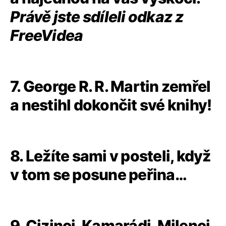
Právě jste sdíleli odkaz z
FreeVidea
7. George R. R. Martin zemřel
a nestihl dokončit své knihy!
8. Ležíte sami v posteli, když
v tom se posune peřina…
9. Cizinci. Kamarádi. Milenci.