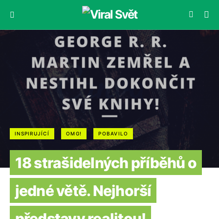
INSPIRUJÍCÍ
OMG!
POBAVILO
18 strašidelných příběhů o
jedné větě. Nejhorší
představy realitou!