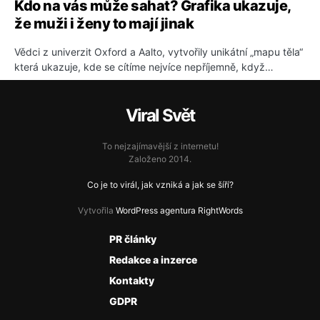
Kdo na vás může sahat? Grafika ukazuje,
že muži i ženy to mají jinak
Vědci z univerzit Oxford a Aalto, vytvořily unikátní „mapu těla“
která ukazuje, kde se cítíme nejvíce nepříjemně, když…
Viral Svět
To nejzajímavější z internetu!
Založeno 2014.
Co je to virál, jak vzniká a jak se šíří?
Vytvořila
WordPress agentura RightWords
PR články
Redakce a inzerce
Kontakty
GDPR