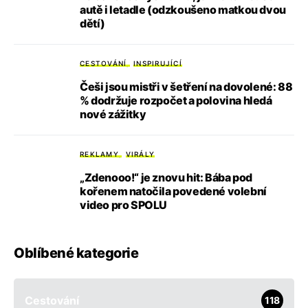
autě i letadle (odzkoušeno matkou dvou
dětí)
CESTOVÁNÍ
INSPIRUJÍCÍ
Češi jsou mistři v šetření na dovolené: 88
% dodržuje rozpočet a polovina hledá
nové zážitky
REKLAMY
VIRÁLY
„Zdenooo!“ je znovu hit: Bába pod
kořenem natočila povedené volební
video pro SPOLU
Oblíbené kategorie
Cestování
118