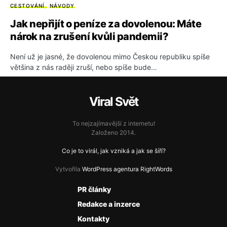
CESTOVÁNÍ
NÁVODY
Jak nepřijít o peníze za dovolenou: Máte
nárok na zrušení kvůli pandemii?
Není už je jasné, že dovolenou mimo Českou republiku spíše
většina z nás raději zruší, nebo spíše bude…
Viral Svět
To nejzajímavější z internetu!
Založeno 2014.
Co je to virál, jak vzniká a jak se šíří?
Vytvořila
WordPress agentura RightWords
PR články
Redakce a inzerce
Kontakty