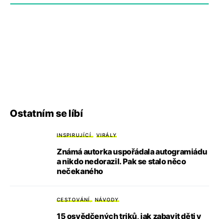
Ostatním se líbí
INSPIRUJÍCÍ
VIRÁLY
Známá autorka uspořádala autogramiádu
a nikdo nedorazil. Pak se stalo něco
nečekaného
CESTOVÁNÍ
NÁVODY
15 osvědčených triků, jak zabavit děti v