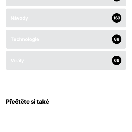
Návody
169
Technologie
88
Virály
66
Přečtěte si také