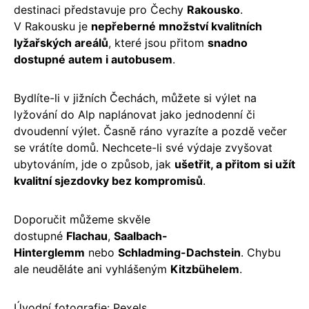
destinaci představuje pro Čechy
Rakousko
.
V Rakousku je
nepřeberné množství kvalitních
lyžařských areálů
, které jsou přitom
snadno
dostupné autem i autobusem
.
Bydlíte-li v jižních Čechách, můžete si výlet na
lyžování do Alp naplánovat jako jednodenní či
dvoudenní výlet. Časně ráno vyrazíte a pozdě večer
se vrátíte domů. Nechcete-li své výdaje zvyšovat
ubytováním, jde o způsob, jak
ušetřit, a přitom si užít
kvalitní sjezdovky bez kompromisů
.
Doporučit můžeme skvěle
dostupné
Flachau
,
Saalbach-
Hinterglemm
nebo
Schladming-Dachstein
. Chybu
ale neuděláte ani vyhlášeným
Kitzbühelem
.
Úvodní fotografie: Pexels