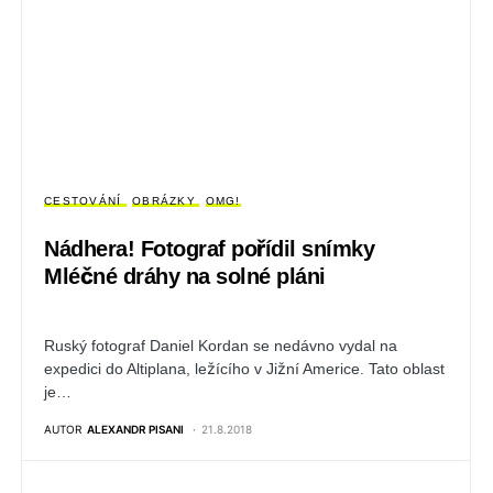
CESTOVÁNÍ
OBRÁZKY
OMG!
Nádhera! Fotograf pořídil snímky
Mléčné dráhy na solné pláni
Ruský fotograf Daniel Kordan se nedávno vydal na
expedici do Altiplana, ležícího v Jižní Americe. Tato oblast
je…
AUTOR
ALEXANDR PISANI
21.8.2018