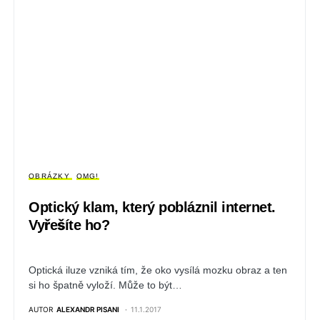
OBRÁZKY
OMG!
Optický klam, který pobláznil internet.
Vyřešíte ho?
Optická iluze vzniká tím, že oko vysílá mozku obraz a ten
si ho špatně vyloží. Může to být…
AUTOR
ALEXANDR PISANI
11.1.2017