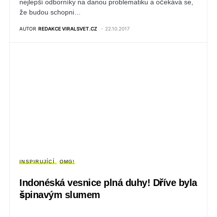
nejlepší odborníky na danou problematiku a očekává se,
že budou schopni…
AUTOR
REDAKCE VIRALSVET.CZ
22.10.2017
INSPIRUJÍCÍ
OMG!
Indonéská vesnice plná duhy! Dříve byla
špinavým slumem