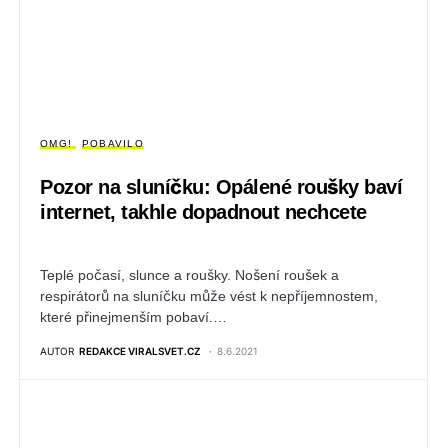
OMG!
POBAVILO
Pozor na sluníčku: Opálené roušky baví
internet, takhle dopadnout nechcete
Teplé počasí, slunce a roušky. Nošení roušek a
respirátorů na sluníčku může vést k nepříjemnostem,
které přinejmenším pobaví.…
AUTOR
REDAKCE VIRALSVET.CZ
8.6.2021