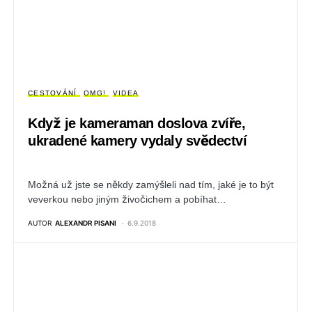
CESTOVÁNÍ
OMG!
VIDEA
Když je kameraman doslova zvíře,
ukradené kamery vydaly svědectví
Možná už jste se někdy zamýšleli nad tím, jaké je to být
veverkou nebo jiným živočichem a pobíhat…
AUTOR
ALEXANDR PISANI
6.9.2018