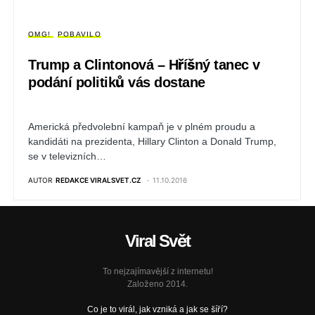
OMG!
POBAVILO
Trump a Clintonová – Hříšný tanec v
podání politiků vás dostane
Americká předvolební kampaň je v plném proudu a
kandidáti na prezidenta, Hillary Clinton a Donald Trump,
se v televizních…
AUTOR
REDAKCE VIRALSVET.CZ
11.10.2016
Viral Svět
To nejzajímavější z internetu!
Založeno 2014.
Co je to virál, jak vzniká a jak se šíří?