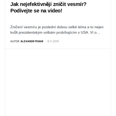
Jak nejefektivněji zničit vesmír?
Podívejte se na video!
Zničení vesmíru je poslední dobou velké téma a to nejen
kvůli prezidentským volbám probíhajícím v USA. Ví o…
AUTOR
ALEXANDR PISANI
8.11.2016