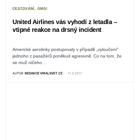
CESTOVÁNÍ
OMG!
United Airlines vás vyhodí z letadla –
vtipné reakce na drsný incident
Americké aerolinky postupovaly v případě „vyloučení“
jednoho z pasažérů poněkud agresivně. Co na tom, že
se muž ničeho…
AUTOR
REDAKCE VIRALSVET.CZ
11.4.2017