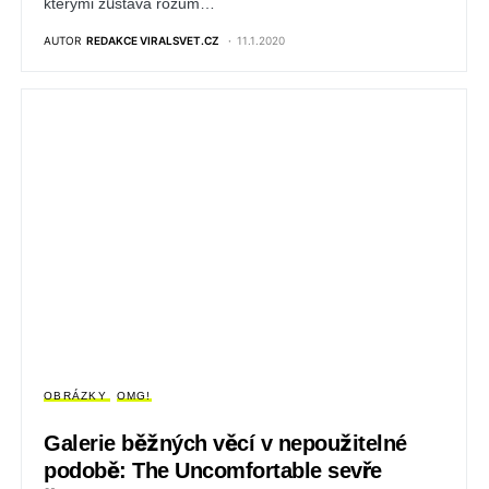
kterými zůstává rozum…
AUTOR
REDAKCE VIRALSVET.CZ
11.1.2020
OBRÁZKY
OMG!
Galerie běžných věcí v nepoužitelné
podobě: The Uncomfortable sevře