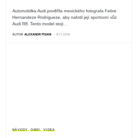
Automobilka Audi pověřila mexického fotografa Felixe
Hernandeze Rodrigueze, aby nafotil její sportovní vůz
Audi R8. Tento model stojí…
AUTOR
ALEXANDR PISANI
9.11.2016
NÁVODY
OMG!
VIDEA