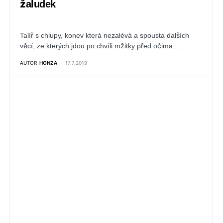
žaludek
Talíř s chlupy, konev která nezalévá a spousta dalších
věcí, ze kterých jdou po chvíli mžitky před očima.…
AUTOR
HONZA
17.7.2019