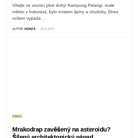
Vítejte ve vesnici plné duhy! Kampung Pelangi, malé
město v Indonésii, bylo místem špíny a chudoby. Dnes
ovšem vypadá…
AUTOR
HONZA
22.5.2017
OMG!
Mrakodrap zavěšený na asteroidu?
Šílený architektonický nápad