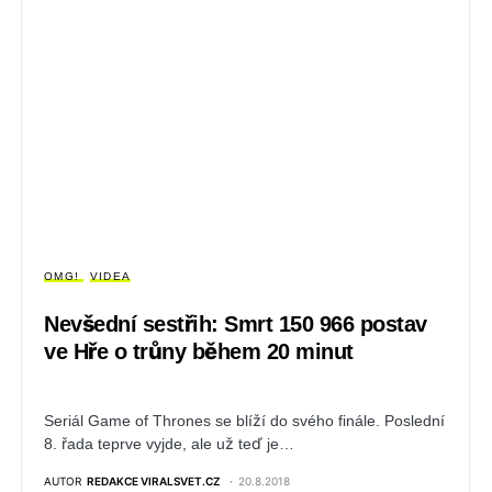
OMG!
VIDEA
Nevšední sestřih: Smrt 150 966 postav
ve Hře o trůny během 20 minut
Seriál Game of Thrones se blíží do svého finále. Poslední
8. řada teprve vyjde, ale už teď je…
AUTOR
REDAKCE VIRALSVET.CZ
20.8.2018