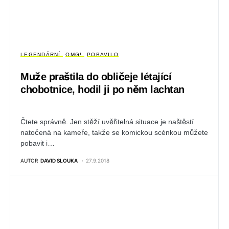
LEGENDÁRNÍ
OMG!
POBAVILO
Muže praštila do obličeje létající
chobotnice, hodil ji po něm lachtan
Čtete správně. Jen stěží uvěřitelná situace je naštěstí
natočená na kameře, takže se komickou scénkou můžete
pobavit i…
AUTOR
DAVID SLOUKA
27.9.2018