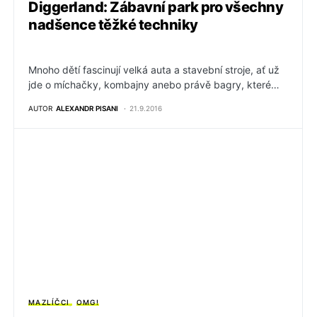
Diggerland: Zábavní park pro všechny
nadšence těžké techniky
Mnoho dětí fascinují velká auta a stavební stroje, ať už
jde o míchačky, kombajny anebo právě bagry, které…
AUTOR
ALEXANDR PISANI
21.9.2016
MAZLÍČCI
OMG!