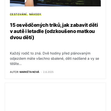
CESTOVÁNÍ
NÁVODY
15 osvědčených triků, jak zabavit děti
v autě i letadle (odzkoušeno matkou
dvou dětí)
Každý rodič to zná. Dvě hodiny před plánovaným
odjezdem máte všechno sbalené, děti nadšené a vy se
těšíte…
AUTOR
MARKÉTA NOVÁ
2.6.2025