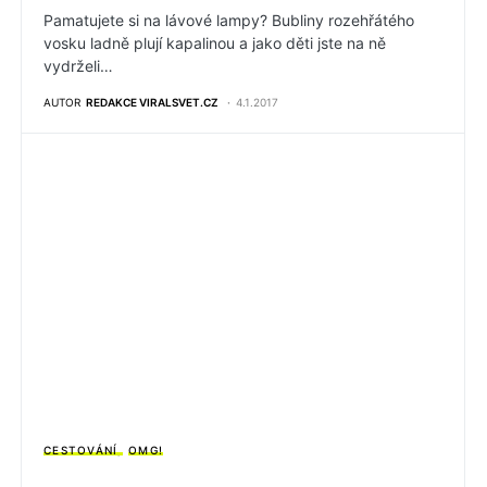
Pamatujete si na lávové lampy? Bubliny rozehřátého
vosku ladně plují kapalinou a jako děti jste na ně
vydrželi…
AUTOR
REDAKCE VIRALSVET.CZ
4.1.2017
CESTOVÁNÍ
OMG!