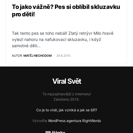
To jako vážně? Pes si oblíbil skluzavku
pro děti!
Tak tento pes se toho nebál! Zlatý retrývr Milo hravě
vylezl nahoru na nafukovací skluzavku, i když
samotné děti…
AUTOR
MATĚJ NECHODOM
29.6.2015
Viral Svět
To nejzajímavější z internetu!
Založeno 2014.
Co je to virál, jak vzniká a jak se šíří?
Vytvořila
WordPress agentura RightWords
PR články