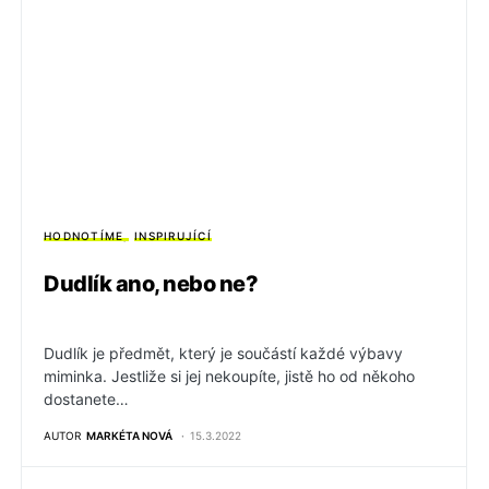
HODNOTÍME
INSPIRUJÍCÍ
Dudlík ano, nebo ne?
Dudlík je předmět, který je součástí každé výbavy
miminka. Jestliže si jej nekoupíte, jistě ho od někoho
dostanete…
AUTOR
MARKÉTA NOVÁ
15.3.2022