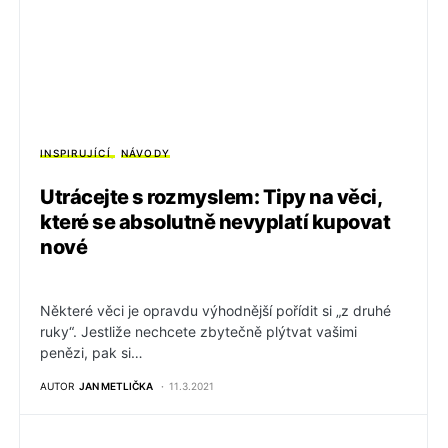
INSPIRUJÍCÍ
NÁVODY
Utrácejte s rozmyslem: Tipy na věci,
které se absolutně nevyplatí kupovat
nové
Některé věci je opravdu výhodnější pořídit si „z druhé
ruky“. Jestliže nechcete zbytečně plýtvat vašimi
penězi, pak si…
AUTOR
JAN METLIČKA
11.3.2021