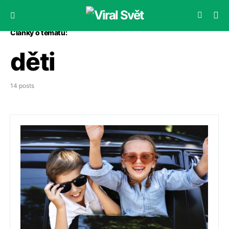
Články o tématu:
děti
14 posts