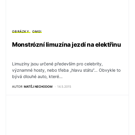
OBRÁZKY
OMG!
Monstrózní limuzína jezdí na elektřinu
Limuzíny jsou určené především pro celebrity,
významné hosty, nebo třeba „hlavu státu“… Obvykle to
bývá dlouhé auto, které…
AUTOR
MATĚJ NECHODOM
14.5.2015