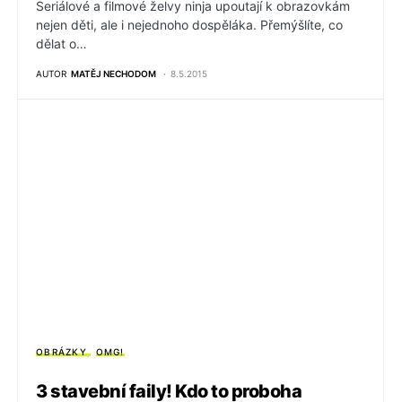
Seriálové a filmové želvy ninja upoutají k obrazovkám
nejen děti, ale i nejednoho dospěláka. Přemýšlíte, co
dělat o…
AUTOR
MATĚJ NECHODOM
8.5.2015
OBRÁZKY
OMG!
3 stavební faily! Kdo to proboha