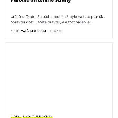
Určitě si říkáte, že těch parodií už bylo na tuto písničku
opravdu dost… Máte pravdu, ale toto video je…
AUTOR
MATĚJ NECHODOM
22.3.2016
VIDEA
Z YOUTUBE SCÉNY