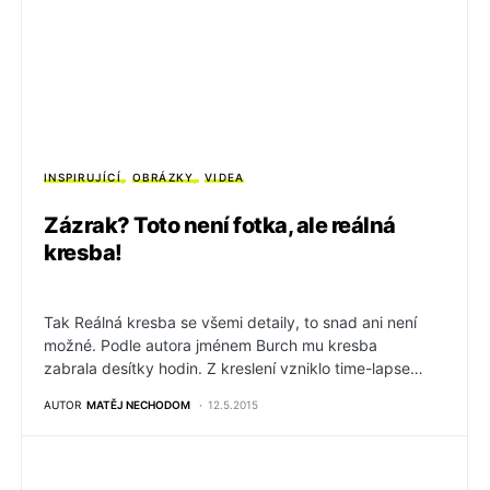
INSPIRUJÍCÍ
OBRÁZKY
VIDEA
Zázrak? Toto není fotka, ale reálná
kresba!
Tak Reálná kresba se všemi detaily, to snad ani není
možné. Podle autora jménem Burch mu kresba
zabrala desítky hodin. Z kreslení vzniklo time-lapse…
AUTOR
MATĚJ NECHODOM
12.5.2015