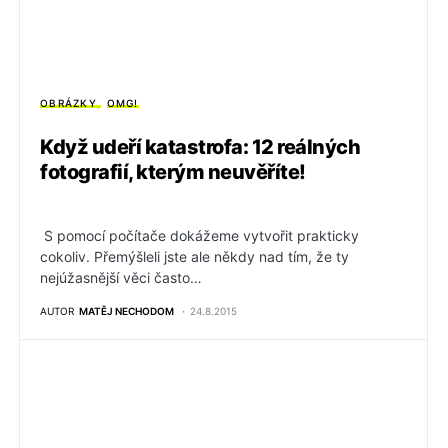
OBRÁZKY
OMG!
Když udeří katastrofa: 12 reálných
fotografií, kterým neuvěříte!
S pomocí počítače dokážeme vytvořit prakticky
cokoliv. Přemýšleli jste ale někdy nad tím, že ty
nejúžasnější věci často…
AUTOR
MATĚJ NECHODOM
24.8.2015