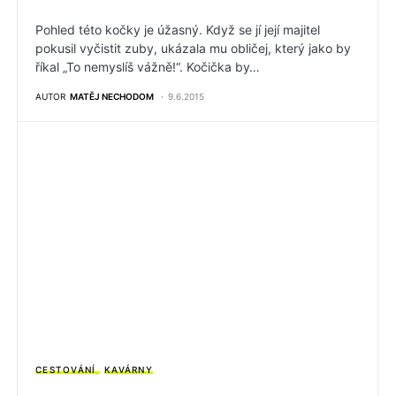
Pohled této kočky je úžasný. Když se jí její majitel
pokusil vyčistit zuby, ukázala mu obličej, který jako by
říkal „To nemyslíš vážně!“. Kočička by…
AUTOR
MATĚJ NECHODOM
9.6.2015
CESTOVÁNÍ
KAVÁRNY