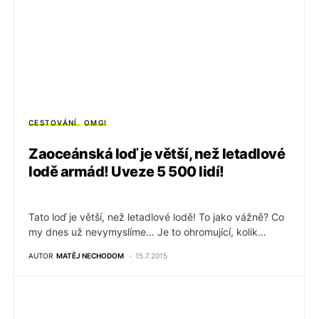
CESTOVÁNÍ
OMG!
Zaoceánská loď je větší, než letadlové
lodě armád! Uveze 5 500 lidí!
Tato loď je větší, než letadlové lodě! To jako vážně? Co
my dnes už nevymyslíme… Je to ohromující, kolik…
AUTOR
MATĚJ NECHODOM
15.7.2015