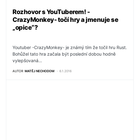
Rozhovor s YouTuberem! -
CrazyMonkey- točí hry a jmenuje se
„opice“?
Youtuber -CrazyMonkey- je známý tím že točil hru Rust.
Bohůžel tato hra začala být poslední dobou hodně
vylepšovaná…
AUTOR
MATĚJ NECHODOM
6.1.2016