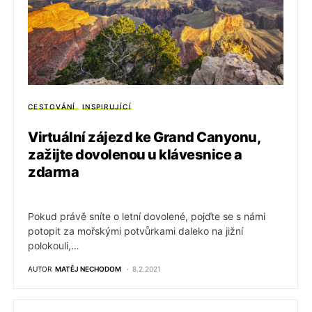
CESTOVÁNÍ
INSPIRUJÍCÍ
Virtuální zájezd ke Grand Canyonu,
zažijte dovolenou u klávesnice a
zdarma
Pokud právě sníte o letní dovolené, pojďte se s námi
potopit za mořskými potvůrkami daleko na jižní
polokouli,…
AUTOR
MATĚJ NECHODOM
8.2.2021