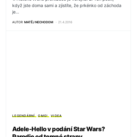
když jste doma sami a zjistíte, že prkénko od záchoda
je…
AUTOR
MATĚJ NECHODOM
21.4.2016
LEGENDÁRNÍ
OMG!
VIDEA
Adele-Hello v podání Star Wars?
Parodie od temné strany