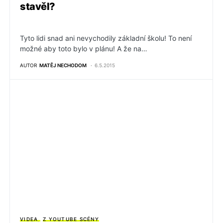
stavěl?
Tyto lidi snad ani nevychodily základní školu! To není
možné aby toto bylo v plánu! A že na…
AUTOR
MATĚJ NECHODOM
6.5.2015
VIDEA
Z YOUTUBE SCÉNY