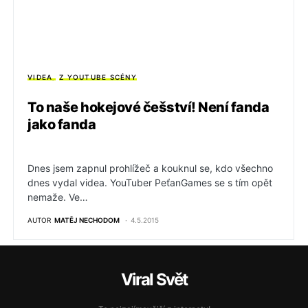
VIDEA
Z YOUTUBE SCÉNY
To naše hokejové češství! Není fanda
jako fanda
Dnes jsem zapnul prohlížeč a kouknul se, kdo všechno
dnes vydal videa. YouTuber PeťanGames se s tím opět
nemaže. Ve…
AUTOR
MATĚJ NECHODOM
4.5.2015
Viral Svět