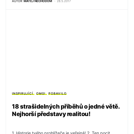
AUTOR
MATĚJ NECHODOM
28.5.2017
INSPIRUJÍCÍ
OMG!
POBAVILO
18 strašidelných příběhů o jedné větě.
Nejhorší představy realitou!
1. Historie tvého prohlížeče je veřejná! 2. Ten pocit,