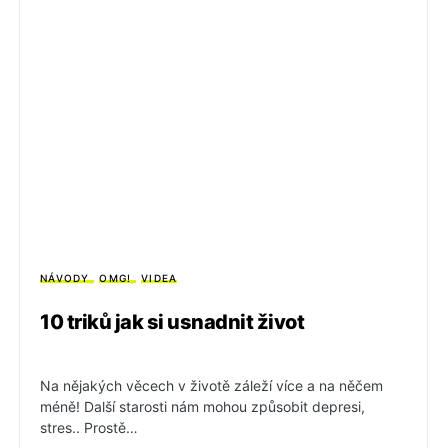
NÁVODY
OMG!
VIDEA
10 triků jak si usnadnit život
Na nějakých věcech v životě záleží více a na něčem
méně! Další starosti nám mohou způsobit depresi,
stres.. Prostě…