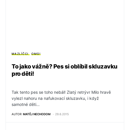
MAZLÍČCI
OMG!
To jako vážně? Pes si oblíbil skluzavku
pro děti!
Tak tento pes se toho nebál! Zlatý retrývr Milo hravě
vylezl nahoru na nafukovací skluzavku, i když
samotné děti…
AUTOR
MATĚJ NECHODOM
29.6.2015