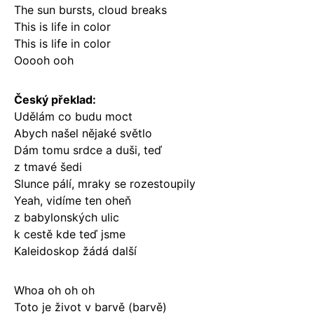
The sun bursts, cloud breaks
This is life in color
This is life in color
Ooooh ooh
Český překlad:
Udělám co budu moct
Abych našel nějaké světlo
Dám tomu srdce a duši, teď
z tmavé šedi
Slunce pálí, mraky se rozestoupily
Yeah, vidíme ten oheň
z babylonských ulic
k cestě kde teď jsme
Kaleidoskop žádá další
Whoa oh oh oh
Toto je život v barvě (barvě)