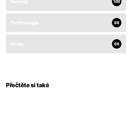
Návody
169
Technologie
88
Virály
66
Přečtěte si také