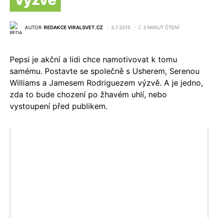
AUTOR
REDAKCE VIRALSVET.CZ
3.7.2015
3 MINUT ČTENÍ
Pepsi je akční a lidi chce namotivovat k tomu
samému. Postavte se společně s Usherem, Serenou
Williams a Jamesem Rodriguezem výzvě. A je jedno,
zda to bude chození po žhavém uhlí, nebo
vystoupení před publikem.