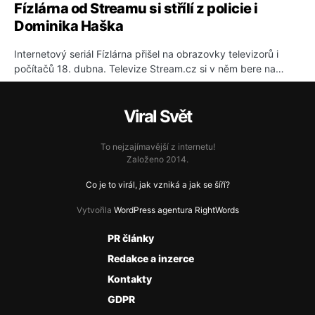
Fízlárna od Streamu si střílí z policie i
Dominika Haška
Internetový seriál Fízlárna přišel na obrazovky televizorů i
počítačů 18. dubna. Televize Stream.cz si v něm bere na…
Viral Svět
To nejzajímavější z internetu!
Založeno 2014.
Co je to virál, jak vzniká a jak se šíří?
Vytvořila
WordPress agentura RightWords
PR články
Redakce a inzerce
Kontakty
GDPR