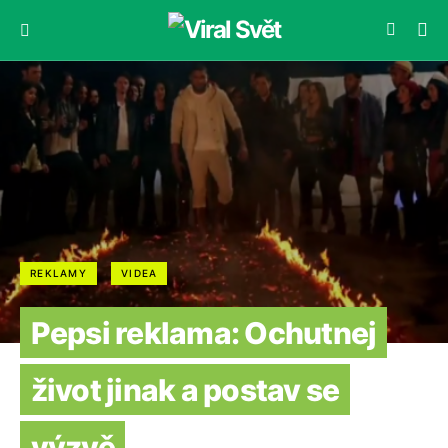
REKLAMY
VIDEA
Pepsi reklama: Ochutnej
život jinak a postav se
výzvě