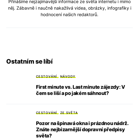
Přinášíme nejzajímavější informace ze světa internetu i mimo
něj. Zábavně i naučně nakažlivá videa, obrázky, infografiky i
hodnocení našich redaktorů.
Ostatním se líbí
CESTOVÁNÍ
NÁVODY
First minute vs. Last minute zájezdy: V
čem se liší a po jakém sáhnout?
CESTOVÁNÍ
ZE SVĚTA
Pozor na špinavá okna i prázdnou nádrž.
Znáte nejbizarnější dopravní předpisy
světa?