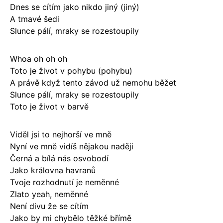
Dnes se cítím jako nikdo jiný (jiný)
A tmavé šedi
Slunce pálí, mraky se rozestoupily
Whoa oh oh oh
Toto je život v pohybu (pohybu)
A právě když tento závod už nemohu běžet
Slunce pálí, mraky se rozestoupily
Toto je život v barvě
Viděl jsi to nejhorší ve mně
Nyní ve mně vidíš nějakou naději
Černá a bílá nás osvobodí
Jako královna havranů
Tvoje rozhodnutí je neměnné
Zlato yeah, neměnné
Není divu že se cítím
Jako by mi chybělo těžké břímě