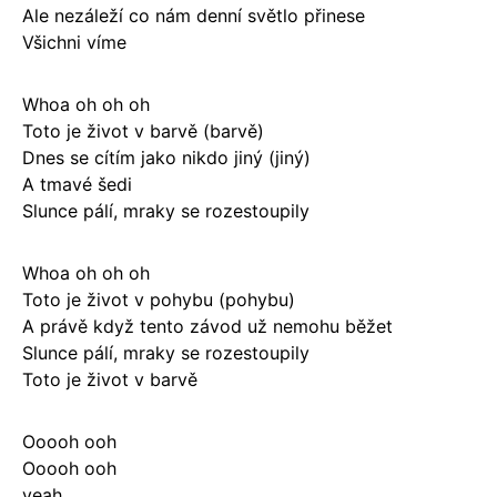
Ale nezáleží co nám denní světlo přinese
Všichni víme
Whoa oh oh oh
Toto je život v barvě (barvě)
Dnes se cítím jako nikdo jiný (jiný)
A tmavé šedi
Slunce pálí, mraky se rozestoupily
Whoa oh oh oh
Toto je život v pohybu (pohybu)
A právě když tento závod už nemohu běžet
Slunce pálí, mraky se rozestoupily
Toto je život v barvě
Ooooh ooh
Ooooh ooh
yeah