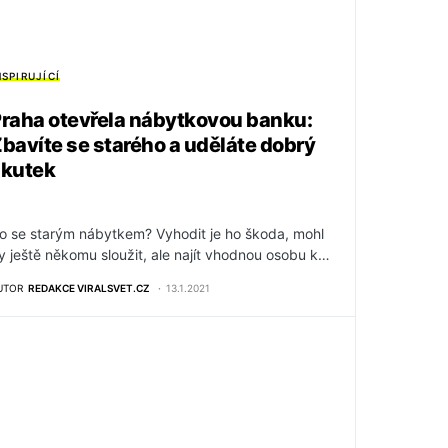
NSPIRUJÍCÍ
raha otevřela nábytkovou banku:
bavíte se starého a uděláte dobrý
skutek
o se starým nábytkem? Vyhodit je ho škoda, mohl
y ještě někomu sloužit, ale najít vhodnou osobu k…
UTOR
REDAKCE VIRALSVET.CZ
13.1.2021