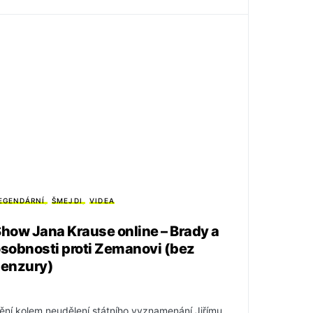
EGENDÁRNÍ
ŠMEJDI
VIDEA
how Jana Krause online – Brady a
sobnosti proti Zemanovi (bez
cenzury)
ění kolem neudělení státního vyznamenání Jiřímu