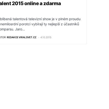
alent 2015 online a zdarma
blíbená talentová televizní show je v plném proudu
 nemilosrdní porotci vybírají ty nejlepší z účastníků
omparsu. Jaro…
UTOR
REDAKCE VIRALSVET.CZ
4.10.2015