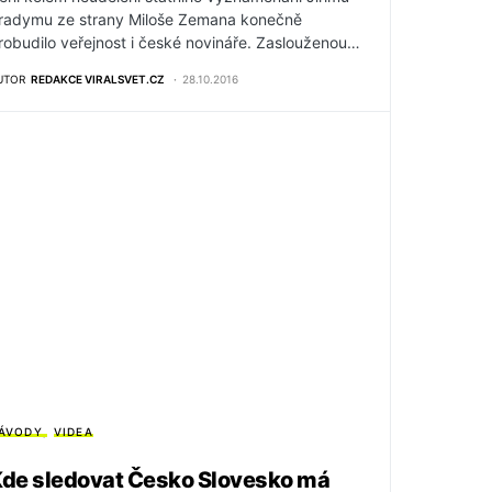
radymu ze strany Miloše Zemana konečně
robudilo veřejnost i české novináře. Zaslouženou…
UTOR
REDAKCE VIRALSVET.CZ
28.10.2016
ÁVODY
VIDEA
de sledovat Česko Slovesko má