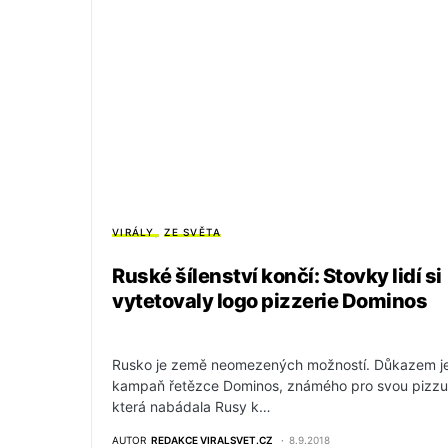
VIRÁLY
ZE SVĚTA
Ruské šílenství končí: Stovky lidí si
vytetovaly logo pizzerie Dominos
Rusko je země neomezených možností. Důkazem j
kampaň řetězce Dominos, známého pro svou pizzu
která nabádala Rusy k…
AUTOR
REDAKCE VIRALSVET.CZ
8.9.2018