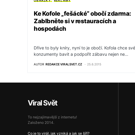
OBRÁZKY
REKLAMY
Ke Kofole „fešácké“ obočí zdarma:
Zablbněte si v restauracích a
hospodách
Dříve to byly kníry, nyní to je obočí. Kofola chce sv
konzumenty bavit a podpořit zábavu nejen ne…
AUTOR
REDAKCE VIRALSVET.CZ
25.6.2015
Viral Svět
To nejzajímavější z internetu!
Založeno 2014.
Co je to virál, jak vzniká a jak se šíří?