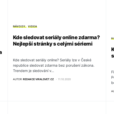
NÁVODY
VIDEA
Kde sledovat seriály online zdarma?
H
Nejlepší stránky s celými sériemi
K
a
s
Kde sledovat seriály online? Seriály lze v České
republice sledovat zdarma bez porušení zákona.
Trendem je sledování v…
F
P
AUTOR
REDAKCE VIRALSVET.CZ
11.10.2020
b
A