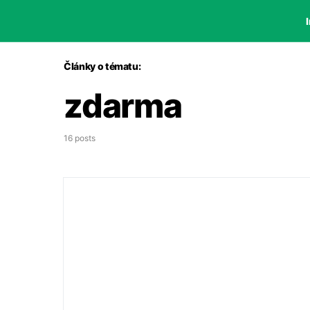
I
Články o tématu:
zdarma
16 posts