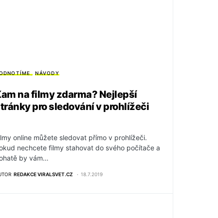
ODNOTÍME
NÁVODY
am na filmy zdarma? Nejlepší
tránky pro sledování v prohlížeči
ilmy online můžete sledovat přímo v prohlížeči.
okud nechcete filmy stahovat do svého počítače a
ohatě by vám…
UTOR
REDAKCE VIRALSVET.CZ
18.7.2019