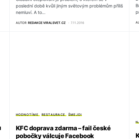
B
poslední době kvůli jiným světovým problémům příliš
p
nemluví. A to…
A
AUTOR
REDAKCE VIRALSVET.CZ
7.11.2016
HODNOTÍME
RESTAURACE
ŠMEJDI
N
u
KFC doprava zdarma – fail české
K
pobočky válcuje Facebook