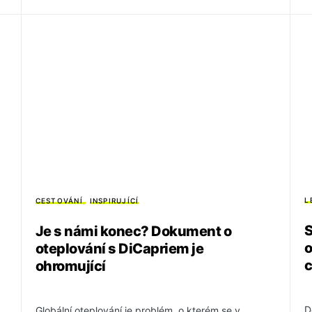
L
CESTOVÁNÍ
INSPIRUJÍCÍ
S
Je s námi konec? Dokument o
o
oteplování s DiCapriem je
ohromující
D
Globální oteplování je problém, o kterém se v