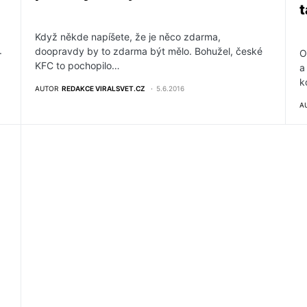
t
Když někde napíšete, že je něco zdarma,
.
doopravdy by to zdarma být mělo. Bohužel, české
O
KFC to pochopilo…
a
k
AUTOR
REDAKCE VIRALSVET.CZ
5.6.2016
A