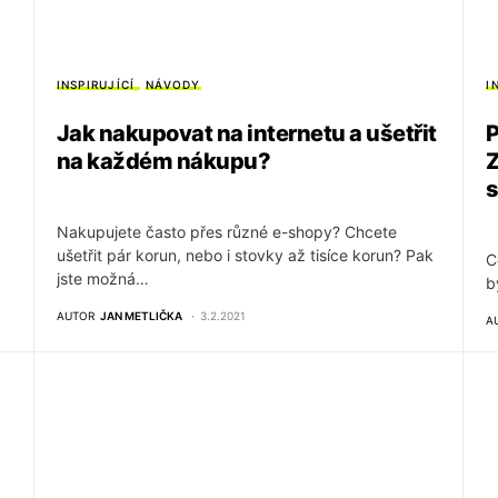
INSPIRUJÍCÍ
NÁVODY
I
Jak nakupovat na internetu a ušetřit
P
na každém nákupu?
Z
Nakupujete často přes různé e-shopy? Chcete
ušetřit pár korun, nebo i stovky až tisíce korun? Pak
C
jste možná…
b
AUTOR
JAN METLIČKA
3.2.2021
A