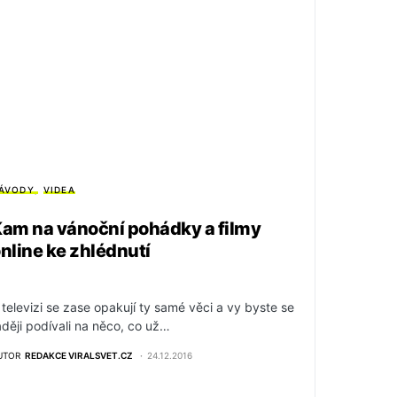
ÁVODY
VIDEA
am na vánoční pohádky a filmy
nline ke zhlédnutí
 televizi se zase opakují ty samé věci a vy byste se
aději podívali na něco, co už…
UTOR
REDAKCE VIRALSVET.CZ
24.12.2016