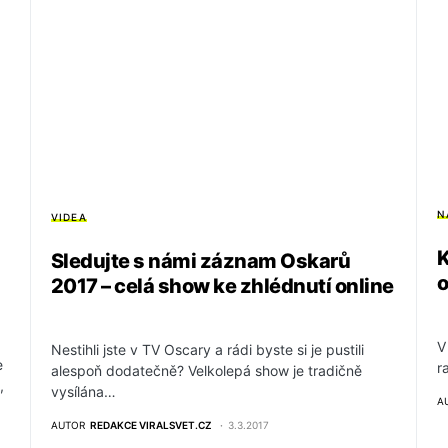
N
VIDEA
K
Sledujte s námi záznam Oskarů
o
2017 – celá show ke zhlédnutí online
V
Nestihli jste v TV Oscary a rádi byste si je pustili
e
r
alespoň dodatečně? Velkolepá show je tradičně
,
vysílána…
A
AUTOR
REDAKCE VIRALSVET.CZ
3.3.2017