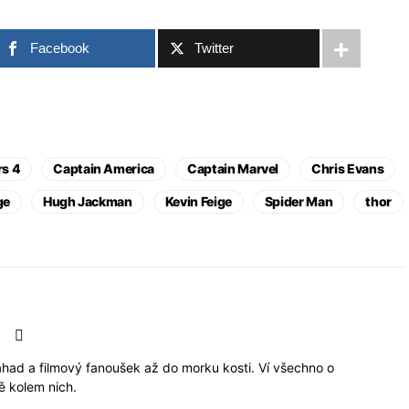
Facebook
Twitter
s 4
Captain America
Captain Marvel
Chris Evans
ge
Hugh Jackman
Kevin Feige
Spider Man
thor
záhad a filmový fanoušek až do morku kosti. Ví všechno o
 kolem nich.