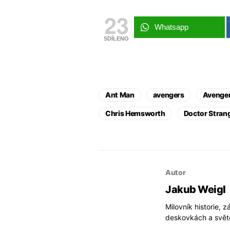
23
Whatsapp
SDÍLENO
Ant Man
avengers
Avenger
Chris Hemsworth
Doctor Stran
Autor
Jakub Weigl
Milovník historie, 
deskovkách a světě