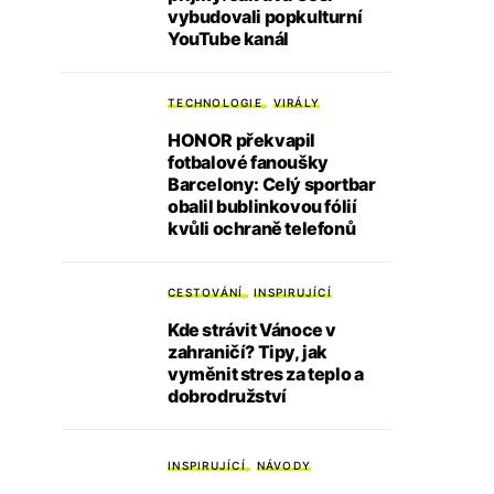
vybudovali popkulturní
YouTube kanál
TECHNOLOGIE
VIRÁLY
HONOR překvapil
fotbalové fanoušky
Barcelony: Celý sportbar
obalil bublinkovou fólií
kvůli ochraně telefonů
CESTOVÁNÍ
INSPIRUJÍCÍ
Kde strávit Vánoce v
zahraničí? Tipy, jak
vyměnit stres za teplo a
dobrodružství
INSPIRUJÍCÍ
NÁVODY