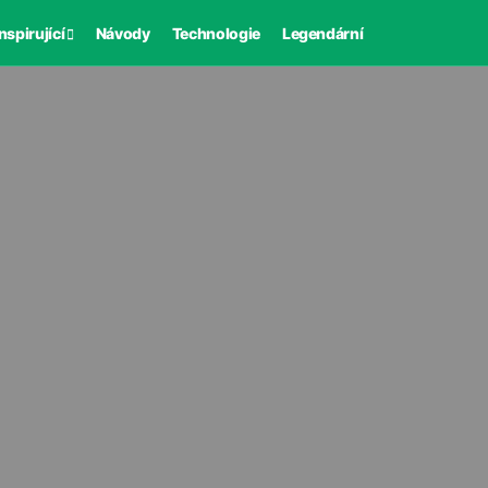
nspirující
Návody
Technologie
Legendární