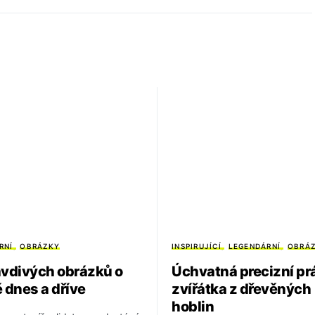
RNÍ
OBRÁZKY
INSPIRUJÍCÍ
LEGENDÁRNÍ
OBRÁ
avdivých obrázků o
Úchvatná precizní pr
ě dnes a dříve
zvířátka z dřevěných
hoblin