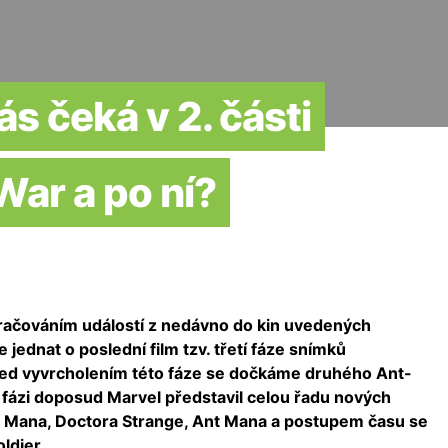
s čeká v 2. části
War a po ní?
ačováním událostí z nedávno do kin uvedených
 jednat o poslední film tzv. třetí fáze snímků
řed vyvrcholením této fáze se dočkáme druhého Ant-
í fázi doposud Marvel představil celou řadu nových
er Mana, Doctora Strange, Ant Mana a postupem času se
oldier.