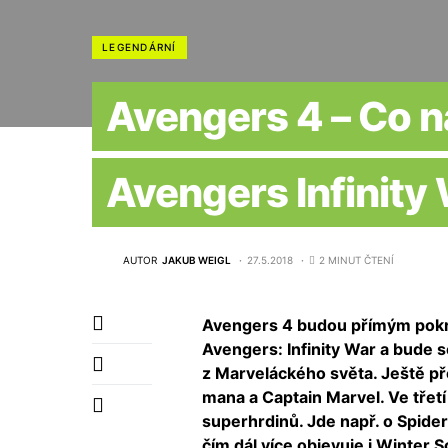
LEGENDÁRNÍ
Avengers 4 – Co ná
Avengers Infinity 
AUTOR
JAKUB WEIGL
27.5.2018
2 MINUT ČTENÍ
Avengers 4 budou přímým pokr
Avengers: Infinity War a bude se
z Marveláckého světa. Ještě p
mana a Captain Marvel. Ve třet
superhrdinů. Jde např. o Spid
čím dál více objevuje i Winter S