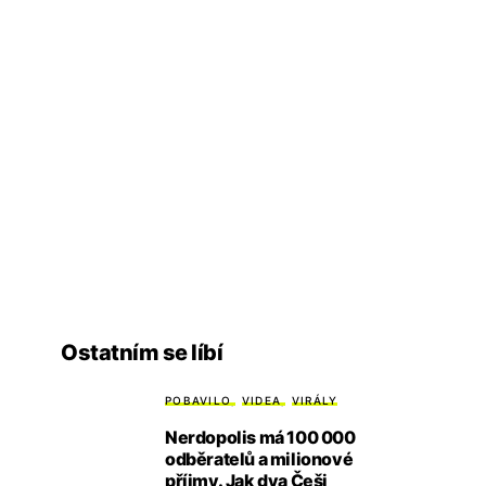
Ostatním se líbí
POBAVILO
VIDEA
VIRÁLY
Nerdopolis má 100 000
odběratelů a milionové
příjmy. Jak dva Češi