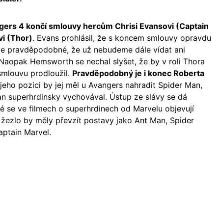
gers 4 končí smlouvy hercům Chrisi Evansovi (Captain
i (Thor)
. Evans prohlásil, že s koncem smlouvy opravdu
 je pravděpodobné, že už nebudeme dále vídat ani
aopak Hemsworth se nechal slyšet, že by v roli Thora
 smlouvu prodloužil.
Pravděpodobný je i konec Roberta
 jeho pozici by jej měl u Avangers nahradit Spider Man,
 superhrdinsky vychovával. Ústup ze slávy se dá
ré se ve filmech o superhrdinech od Marvelu objevují
žezlo by měly převzít postavy jako Ant Man, Spider
aptain Marvel.