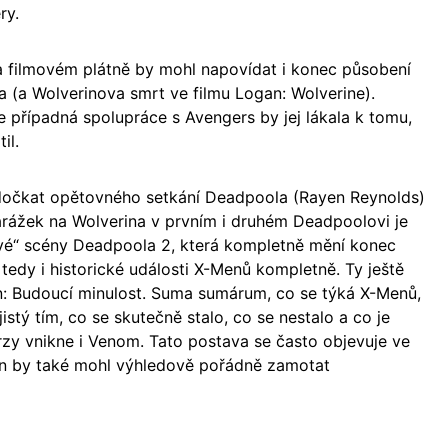
ry.
 filmovém plátně by mohl napovídat i konec působení
 (a Wolverinova smrt ve filmu Logan: Wolverine).
 případná spolupráce s Avengers by jej lákala k tomu,
il.
 dočkat opětovného setkání Deadpoola (Rayen Reynolds)
rážek na Wolverina v prvním i druhém Deadpoolovi je
ové“ scény Deadpoola 2, která kompletně mění konec
 tedy i historické události X-Menů kompletně. Ty ještě
en: Budoucí minulost. Suma sumárum, co se týká X-Menů,
istý tím, co se skutečně stalo, co se nestalo a co je
rzy vnikne i Venom. Tato postava se často objevuje ve
ten by také mohl výhledově pořádně zamotat