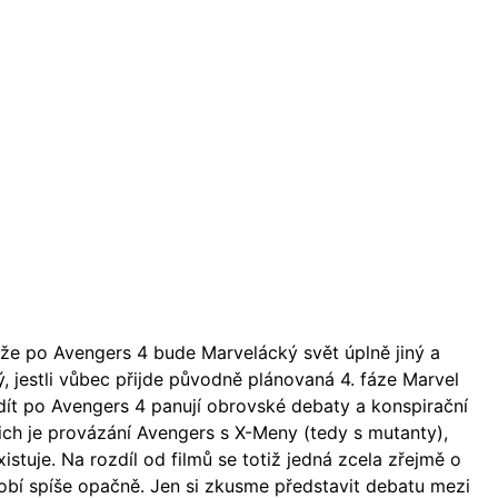
, že po Avengers 4 bude Marvelácký svět úplně jiný a
tý, jestli vůbec přijde původně plánovaná 4. fáze Marvel
dít po Avengers 4 panují obrovské debaty a konspirační
 nich je provázání Avengers s X-Meny (tedy s mutanty),
stuje. Na rozdíl od filmů se totiž jedná zcela zřejmě o
sobí spíše opačně. Jen si zkusme představit debatu mezi