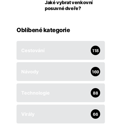
Jaké vybrat venkovní
posuvné dveře?
Oblíbené kategorie
Cestování
118
Návody
169
Technologie
88
Virály
66