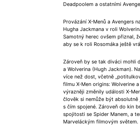
Deadpoolem a ostatními Avenge
Provázání X-Menů a Avengers na
Hugha Jackmana v roli Wolverina
Samotný herec ovšem přiznal, že
aby se k roli Rosomáka ještě vrát
Zároveň by se tak diváci mohli
a Wolverina (Hugh Jackman). Na
více než dost, včetně „potitulk
filmu X-Men origins: Wolverine a
výrazněji změnily události X-M
člověk si nemůže být absolutně j
s čím spojené. Zároveň do kin b
spojitosti se Spider Manem, a 
Marveláckým filmovým světem.