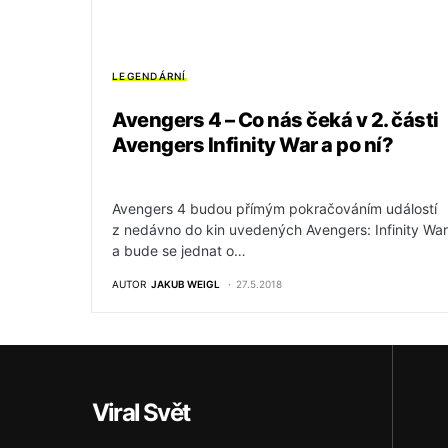
LEGENDÁRNÍ
Avengers 4 – Co nás čeká v 2. části
Avengers Infinity War a po ní?
Avengers 4 budou přímým pokračováním událostí
z nedávno do kin uvedených Avengers: Infinity War
a bude se jednat o…
AUTOR
JAKUB WEIGL
27.5.2018
Viral Svět