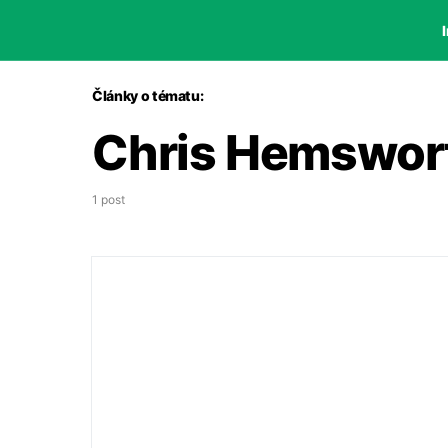
I
Články o tématu:
Chris Hemswor
1 post