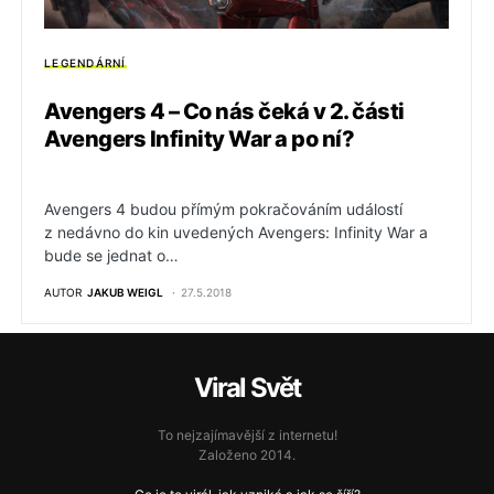
LEGENDÁRNÍ
Avengers 4 – Co nás čeká v 2. části
Avengers Infinity War a po ní?
Avengers 4 budou přímým pokračováním událostí
z nedávno do kin uvedených Avengers: Infinity War a
bude se jednat o…
AUTOR
JAKUB WEIGL
27.5.2018
Viral Svět
To nejzajímavější z internetu!
Založeno 2014.