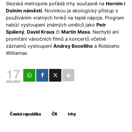
Slezská metropole pořádá trhy současně na
Horním i
Dolním náměstí
. Novinkou je ekologický přístup s
používáním vratných hrnků na teplé nápoje. Program
nabízí vystoupení známých umělců jako
Petr
Spálený
,
David Kraus
či
Martin Maxa
. Nechybí ani
promítání vánočních filmů a koncertů včetně
záznamů vystoupení
Andrey Bocelliho
a Robbieho
Williamse.
17
SDÍLENO
Česká republika
ČR
trhy