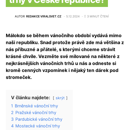
AUTOR
REDAKCE VIRALSVET.CZ
5.12.2024
3 MINUT ČTENÍ
Málokdo se během vánočního období vydává mimo
naši republiku. Snad protože právě zde má většina z
nás příbuzné a přátelé, s kterými chceme strávit
krásné chvíle. Vezměte své milované na některé z
nejkrásnějších vánočních trhů u nás a odneste si
kromě cenných vzpomínek i nějaký ten dárek pod
stromeček.
V článku najdete:
skrýt
1
Brněnské vánoční trhy
2
Pražské vánoční trhy
3
Pardubické vánoční trhy
4
Mostecké vánoční trhy