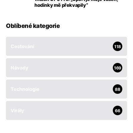
hodinky mě překvapily“
Oblíbené kategorie
Cestování
118
Návody
169
Technologie
88
Virály
66