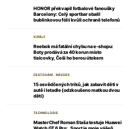
HONOR překvapil fotbalové fanoušky
Barcelony: Celý sportbar obalil
bublinkovou fólií kvůli ochraně telefonů
VIRÁLY
Reebok má fatální chybu na e-shopu:
Boty prodává za 40 korun místo
tisícovky, Češi ho berou útokem
CESTOVÁNÍ
NÁVODY
15 osvědčených triků, jak zabavit děti v
autě i letadle (odzkoušeno matkou dvou
dětí)
TECHNOLOGIE
MasterChef Roman Staša testuje Huawei
Watch GT 6 Pro: „Sport je moje vášeň,