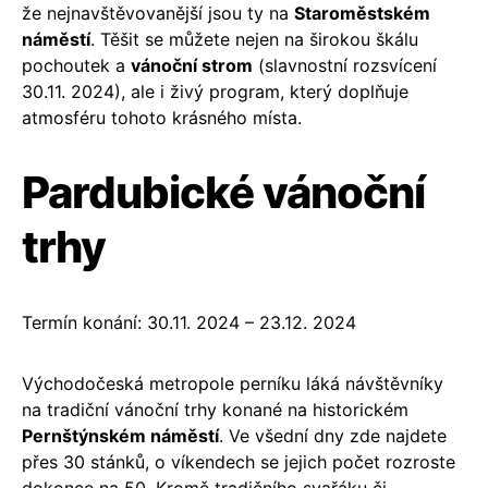
že nejnavštěvovanější jsou ty na
Staroměstském
náměstí
. Těšit se můžete nejen na širokou škálu
pochoutek a
vánoční strom
(slavnostní rozsvícení
30.11. 2024), ale i živý program, který doplňuje
atmosféru tohoto krásného místa.
Pardubické vánoční
trhy
Termín konání: 30.11. 2024 – 23.12. 2024
Východočeská metropole perníku láká návštěvníky
na tradiční vánoční trhy konané na historickém
Pernštýnském náměstí
. Ve všední dny zde najdete
přes 30 stánků, o víkendech se jejich počet rozroste
dokonce na 50. Kromě tradičního svařáku či