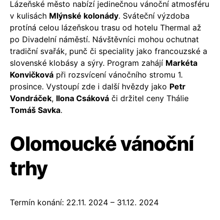
Lázeňské město nabízí jedinečnou vánoční atmosféru
v kulisách
Mlýnské kolonády
. Sváteční výzdoba
protíná celou lázeňskou trasu od hotelu Thermal až
po Divadelní náměstí. Návštěvníci mohou ochutnat
tradiční svařák, punč či speciality jako francouzské a
slovenské klobásy a sýry. Program zahájí
Markéta
Konvičková
při rozsvícení vánočního stromu 1.
prosince. Vystoupí zde i další hvězdy jako
Petr
Vondráček
,
Ilona Csáková
či držitel ceny Thálie
Tomáš Savka
.
Olomoucké vánoční
trhy
Termín konání: 22.11. 2024 – 31.12. 2024