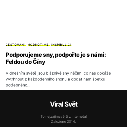
CESTOVÁNÍ
HODNOTÍME
INSPIRUJÍCÍ
Podporujeme sny, podpořte je s námi:
Feldou do Číny
V dnešním světě jsou bláznivé sny něčím, co nás dokáže
vytrhnout z každodenního shonu a dodat nám špetku
potřebného…
Viral Svět
To nejzajímavější z internetu!
Založeno 2014.