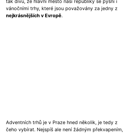
tak divu, že hlavní město naší republiky se pyšní i
vánočními trhy, které jsou považovány za jedny z
nejkrásnějších v Evropě
.
Adventních trhů je v Praze hned několik, je tedy z
čeho vybírat. Nejspíš ale není žádným překvapením,