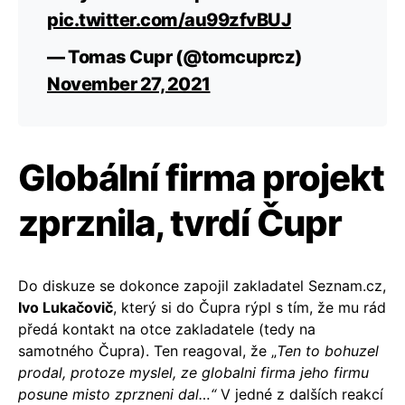
pic.twitter.com/au99zfvBUJ
— Tomas Cupr (@tomcuprcz)
November 27, 2021
Globální firma projekt
zprznila, tvrdí Čupr
Do diskuze se dokonce zapojil zakladatel Seznam.cz,
Ivo Lukačovič
, který si do Čupra rýpl s tím, že mu rád
předá kontakt na otce zakladatele (tedy na
samotného Čupra). Ten reagoval, že „
Ten to bohuzel
prodal, protoze myslel, ze globalni firma jeho firmu
posune misto zprzneni dal…“
V jedné z dalších reakcí