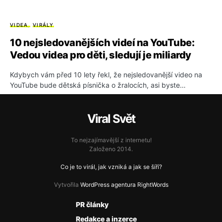
VIDEA
VIRÁLY
10 nejsledovanějších videí na YouTube:
Vedou videa pro děti, sledují je miliardy
Kdybych vám před 10 lety řekl, že nejsledovanější video na
YouTube bude dětská písnička o žralocích, asi byste…
Viral Svět
To nejzajímavější z internetu!
Založeno 2014.
Co je to virál, jak vzniká a jak se šíří?
Vytvořila
WordPress agentura RightWords
PR články
Redakce a inzerce