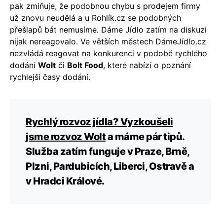
pak zmiňuje, že podobnou chybu s prodejem firmy
už znovu neudělá a u Rohlík.cz se podobných
přešlapů bát nemusíme
.
Dáme Jídlo zatím na diskuzi
nijak nereagovalo. Ve větších městech DámeJídlo.cz
nezvládá reagovat na konkurenci v podobě rychlého
dodání
Wolt
či
Bolt Food
, které nabízí o poznání
rychlejší časy dodání.
Rychlý rozvoz jídla? Vyzkoušeli
jsme rozvoz Wolt
a máme pár tipů.
Služba zatím funguje v Praze, Brně,
Plzni, Pardubicích, Liberci, Ostravě a
v Hradci Králové.