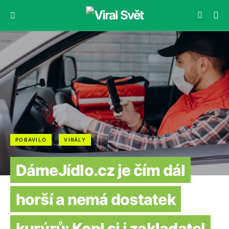
POBAVILO
VIRÁLY
DámeJídlo.cz je čím dál
horší a nemá dostatek
kurýrů: Kopl si i zakladatel