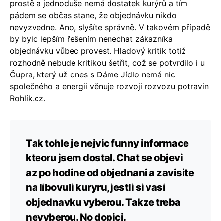
prostě a jednoduše nemá dostatek kurýrů a tím
pádem se občas stane, že objednávku nikdo
nevyzvedne. Ano, slyšíte správně. V takovém případě
by bylo lepším řešením nenechat zákazníka
objednávku vůbec provest. Hladový kritik totiž
rozhodně nebude kritikou šetřit, což se potvrdilo i u
Čupra, který už dnes s Dáme Jídlo nemá nic
společného a energii věnuje rozvoji rozvozu potravin
Rohlík.cz.
Tak tohle je nejvic funny informace
kteoru jsem dostal. Chat se objevi
az po hodine od objednani a zavisite
na libovuli kuryru, jestli si vasi
objednavku vyberou. Takze treba
nevyberou. No dopici.