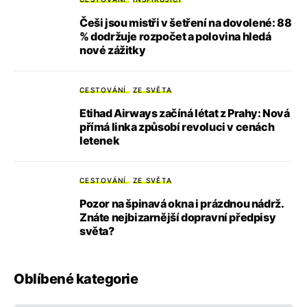
Češi jsou mistři v šetření na dovolené: 88
% dodržuje rozpočet a polovina hledá
nové zážitky
CESTOVÁNÍ
ZE SVĚTA
Etihad Airways začíná létat z Prahy: Nová
přímá linka způsobí revoluci v cenách
letenek
CESTOVÁNÍ
ZE SVĚTA
Pozor na špinavá okna i prázdnou nádrž.
Znáte nejbizarnější dopravní předpisy
světa?
Oblíbené kategorie