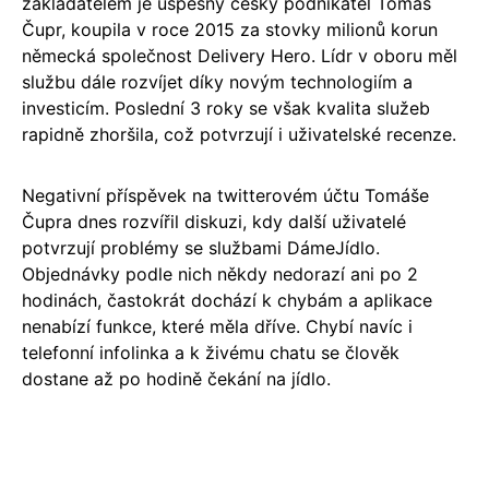
zakladatelem je úspěšný český podnikatel Tomáš
Čupr, koupila v roce 2015 za stovky milionů korun
německá společnost Delivery Hero. Lídr v oboru měl
službu dále rozvíjet díky novým technologiím a
investicím. Poslední 3 roky se však kvalita služeb
rapidně zhoršila, což potvrzují i uživatelské recenze.
Negativní příspěvek na twitterovém účtu Tomáše
Čupra dnes rozvířil diskuzi, kdy další uživatelé
potvrzují problémy se službami DámeJídlo.
Objednávky podle nich někdy nedorazí ani po 2
hodinách, častokrát dochází k chybám a aplikace
nenabízí funkce, které měla dříve. Chybí navíc i
telefonní infolinka a k živému chatu se člověk
dostane až po hodině čekání na jídlo.