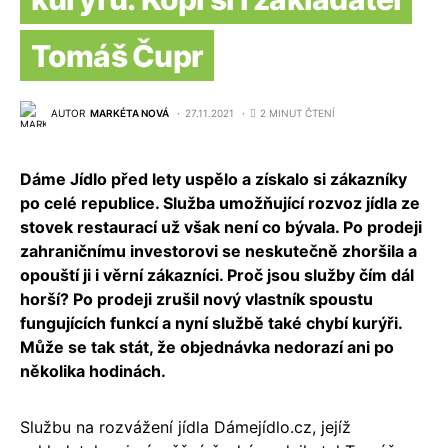
Tomáš Čupr
AUTOR
MARKÉTA NOVÁ
27.11.2021
2 MINUT ČTENÍ
Dáme Jídlo před lety uspělo a získalo si zákazníky
po celé republice. Služba umožňující rozvoz jídla ze
stovek restaurací už však není co bývala. Po prodeji
zahraničnímu investorovi se neskutečně zhoršila a
opouští ji i věrní zákazníci. Proč jsou služby čím dál
horší? Po prodeji zrušil nový vlastník spoustu
fungujících funkcí a nyní službě také chybí kurýři.
Může se tak stát, že objednávka nedorazí ani po
několika hodinách.
Službu na rozvážení jídla Dámejídlo.cz, jejíž