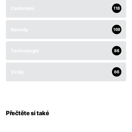
Cestování
118
Návody
169
Technologie
88
Virály
66
Přečtěte si také