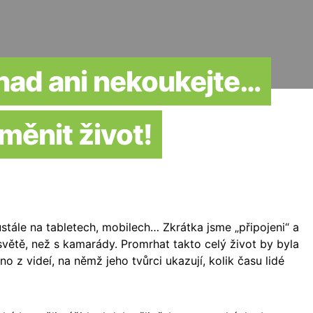
snad ani nekoukejte…
měnit život!
stále na tabletech, mobilech… Zkrátka jsme „připojeni“ a
světě, než s kamarády. Promrhat takto celý život by byla
 z videí, na němž jeho tvůrci ukazují, kolik času lidé