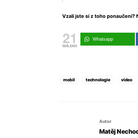
Vzali jste si z toho ponaučení
21
Whatsapp
SDÍLENO
mobil
technologie
video
Autor
Matěj Nech