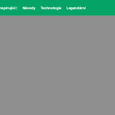
nspirující
Návody
Technologie
Legendární