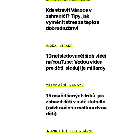
Kde strávit Vánoce v
zahraničí? Tipy, jak
vyměnit stres za teplo a
dobrodružství
VIDEA
VIRÁLY
10 nejsledovanějších videí
na YouTube: Vedou videa
pro děti, sledují je miliardy
CESTOVÁNÍ
NÁVODY
15 osvědčených triků, jak
zabavit děti v autě i letadle
(odzkoušeno matkou dvou
dětí)
INSPIRUJÍCÍ
LEGENDÁRNÍ