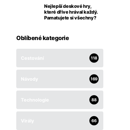
Nejlepší deskové hry,
které dříve hrával každý.
Pamatujete si všechny?
Oblíbené kategorie
Cestování
118
Návody
169
Technologie
88
Virály
66