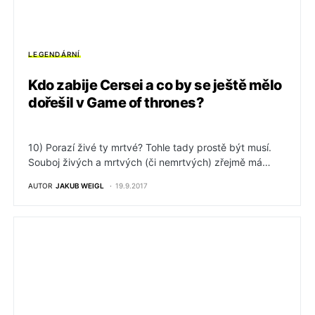
LEGENDÁRNÍ
Kdo zabije Cersei a co by se ještě mělo
dořešil v Game of thrones?
10) Porazí živé ty mrtvé? Tohle tady prostě být musí.
Souboj živých a mrtvých (či nemrtvých) zřejmě má…
AUTOR
JAKUB WEIGL
19.9.2017