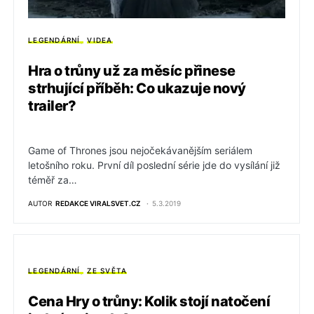
LEGENDÁRNÍ
VIDEA
Hra o trůny už za měsíc přinese
strhující příběh: Co ukazuje nový
trailer?
Game of Thrones jsou nejočekávanějším seriálem
letošního roku. První díl poslední série jde do vysílání již
téměř za…
AUTOR
REDAKCE VIRALSVET.CZ
5.3.2019
LEGENDÁRNÍ
ZE SVĚTA
Cena Hry o trůny: Kolik stojí natočení