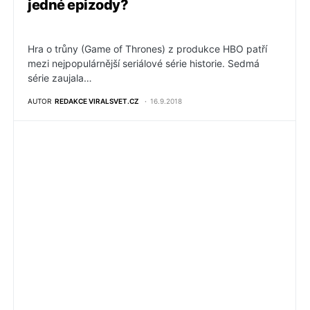
jedné epizody?
Hra o trůny (Game of Thrones) z produkce HBO patří
mezi nejpopulárnější seriálové série historie. Sedmá
série zaujala…
AUTOR
REDAKCE VIRALSVET.CZ
16.9.2018