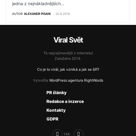
jedna z nejnákladnějších…
AUTOR
ALEXANDR PISANI
20.6.2016
Viral Svět
To nejzajímavější z internetu!
Založeno 2014.
Co je to virál, jak vzniká a jak se šíří?
Vytvořila
WordPress agentura RightWords
PR články
Redakce a inzerce
Kontakty
GDPR
14K