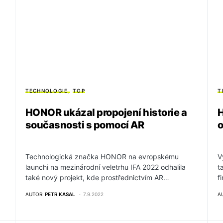
TECHNOLOGIE
TOP
T
HONOR ukázal propojení historie a
H
současnosti s pomocí AR
o
Technologická značka HONOR na evropskému
V
launchi na mezinárodní veletrhu IFA 2022 odhalila
t
také nový projekt, kde prostřednictvím AR…
f
AUTOR
PETR KASAL
7.9.2022
A