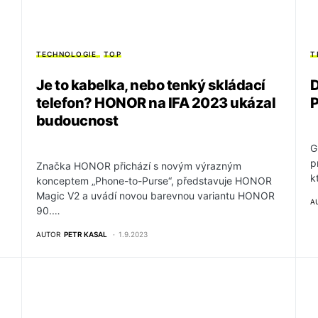
TECHNOLOGIE
TOP
T
Je to kabelka, nebo tenký skládací
D
telefon? HONOR na IFA 2023 ukázal
P
budoucnost
G
p
Značka HONOR přichází s novým výrazným
k
konceptem „Phone-to-Purse“, představuje HONOR
Magic V2 a uvádí novou barevnou variantu HONOR
A
90.…
AUTOR
PETR KASAL
1.9.2023