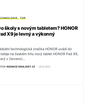
ECHNOLOGIE
TOP
o školy s novým tabletem? HONOR
ad X9 je levný a výkonný
lobální technologická značka HONOR uvádí do
rodeje na českém trhu nový tablet HONOR Pad X9,
terý v červenci…
UTOR
REDAKCE VIRALSVET.CZ
25.8.2023