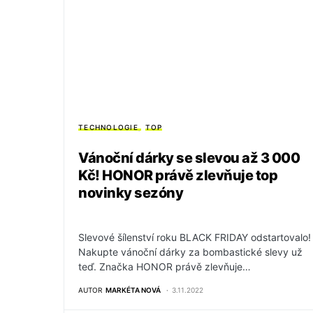
TECHNOLOGIE
TOP
Vánoční dárky se slevou až 3 000
Kč! HONOR právě zlevňuje top
novinky sezóny
Slevové šílenství roku BLACK FRIDAY odstartovalo!
Nakupte vánoční dárky za bombastické slevy už
teď. Značka HONOR právě zlevňuje…
AUTOR
MARKÉTA NOVÁ
3.11.2022