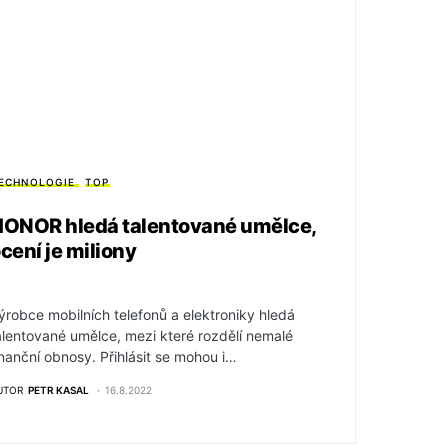
ECHNOLOGIE
TOP
ONOR hledá talentované umělce,
cení je miliony
ýrobce mobilních telefonů a elektroniky hledá
alentované umělce, mezi které rozdělí nemalé
inanční obnosy. Přihlásit se mohou i…
UTOR
PETR KASAL
16.8.2022