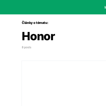
I
Články o tématu:
Honor
8 posts