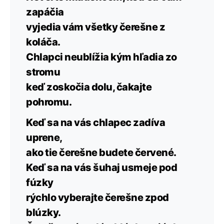
zapáčia
vyjedia vám všetky čerešne z
koláča.
Chlapci neublížia kým hľadia zo
stromu
keď zoskočia dolu, čakajte
pohromu.
Keď sa na vás chlapec zadíva
uprene,
ako tie čerešne budete červené.
Keď sa na vás šuhaj usmeje pod
fúzky
rýchlo vyberajte čerešne zpod
blúzky.