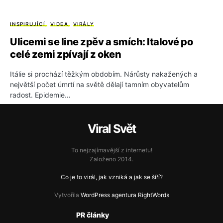
INSPIRUJÍCÍ
VIDEA
VIRÁLY
Ulicemi se line zpěv a smích: Italové po
celé zemi zpívají z oken
Itálie si prochází těžkým obdobím. Nárůsty nakažených a
největší počet úmrtí na světě dělají tamním obyvatelům
radost. Epidemie…
Viral Svět
To nejzajímavější z internetu!
Založeno 2014.
Co je to virál, jak vzniká a jak se šíří?
Vytvořila
WordPress agentura RightWords
PR články