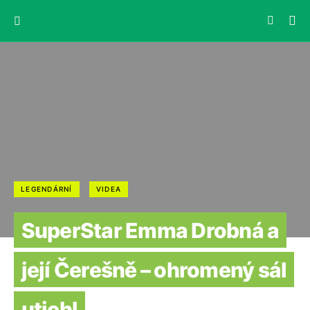
LEGENDÁRNÍ
VIDEA
SuperStar Emma Drobná a
její Čerešně – ohromený sál
utichl