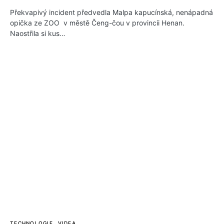
Překvapivý incident předvedla Malpa kapucínská, nenápadná
opička ze ZOO v městě Čeng-čou v provincii Henan.
Naostřila si kus…
TECHNOLOGIE
VIDEA