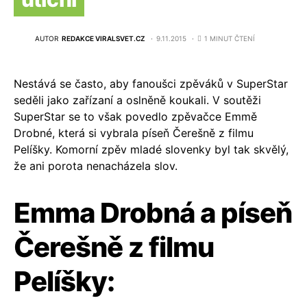
AUTOR
REDAKCE VIRALSVET.CZ
9.11.2015
1 MINUT ČTENÍ
Nestává se často, aby fanoušci zpěváků v SuperStar
seděli jako zařízaní a oslněně koukali. V soutěži
SuperStar se to však povedlo zpěvačce Emmě
Drobné, která si vybrala píseň Čerešně z filmu
Pelíšky. Komorní zpěv mladé slovenky byl tak skvělý,
že ani porota nenacházela slov.
Emma Drobná a píseň
Čerešně z filmu
Pelíšky: