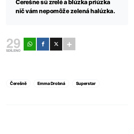
Čerešne sú zrelé a blúzka priúzka
nič vám nepomôže zelená halúzka.
29
SDÍLENO
Čerešně
Emma Drobná
Superstar