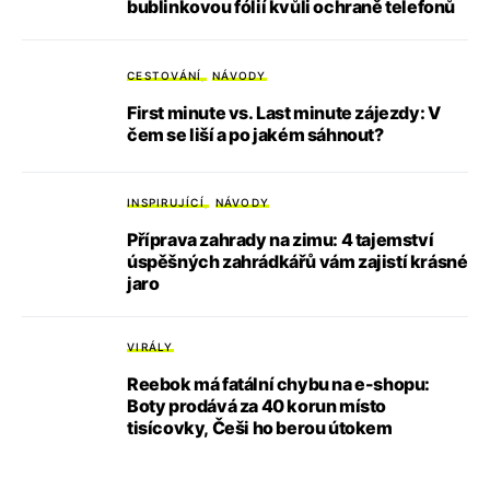
bublinkovou fólií kvůli ochraně telefonů
CESTOVÁNÍ
NÁVODY
First minute vs. Last minute zájezdy: V
čem se liší a po jakém sáhnout?
INSPIRUJÍCÍ
NÁVODY
Příprava zahrady na zimu: 4 tajemství
úspěšných zahrádkářů vám zajistí krásné
jaro
VIRÁLY
Reebok má fatální chybu na e-shopu:
Boty prodává za 40 korun místo
tisícovky, Češi ho berou útokem