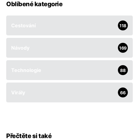
Oblíbené kategorie
Cestování
118
Návody
169
Technologie
88
Virály
66
Přečtěte si také