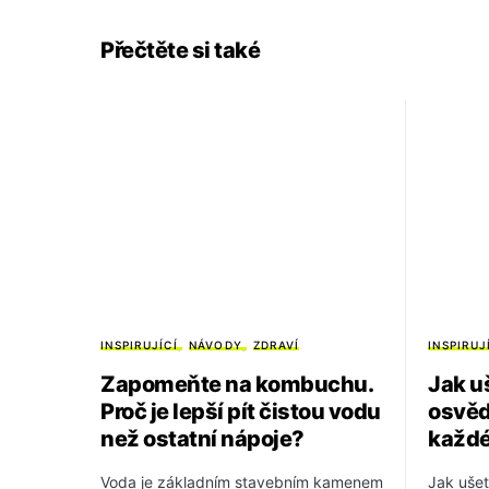
Přečtěte si také
INSPIRUJÍCÍ
NÁVODY
ZDRAVÍ
INSPIRUJ
Zapomeňte na kombuchu.
Jak u
Proč je lepší pít čistou vodu
osvěd
než ostatní nápoje?
každ
Voda je základním stavebním kamenem
Jak ušet