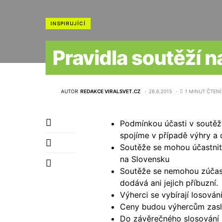
INSPIRUJÍCÍ
Pravidla soutěží n
AUTOR
REDAKCE VIRALSVET.CZ
28.6.2015
1 MINUT ČTENÍ
Podmínkou účasti v soutěži
spojíme v případě výhry a
Soutěže se mohou účastnit 
na Slovensku
Soutěže se nemohou zúčast
dodává ani jejich příbuzní.
Výherci se vybírají losován
Ceny budou výhercům zaslá
Do závěrečného slosování s