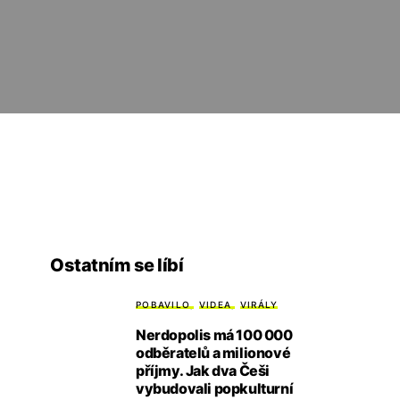
Ostatním se líbí
POBAVILO
VIDEA
VIRÁLY
Nerdopolis má 100 000
odběratelů a milionové
příjmy. Jak dva Češi
vybudovali popkulturní