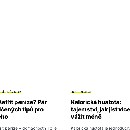
ÍCÍ
NÁVODY
INSPIRUJÍCÍ
šetřit peníze? Pár
Kalorická hustota:
čených tipů pro
tajemství, jak jíst více
ého
vážit méně
řit peníze v domácnosti? To je
Kalorická hustota je jednoduch