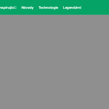
nspirující
Návody
Technologie
Legendární