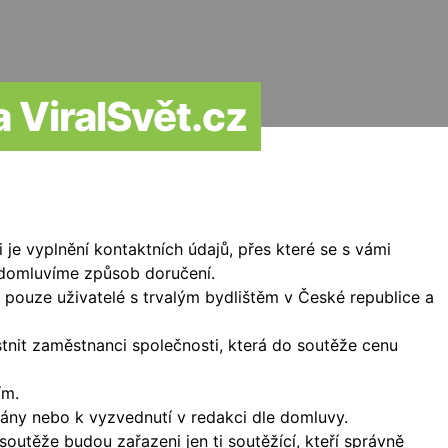
a ViralSvět.cz
 je vyplnění kontaktních údajů, přes které se s vámi
 domluvíme způsob doručení.
pouze uživatelé s trvalým bydlištěm v České republice a
nit zaměstnanci společnosti, která do soutěže cenu
ím.
ny nebo k vyzvednutí v redakci dle domluvy.
outěže budou zařazeni jen ti soutěžící, kteří správně