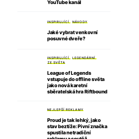
YouTube kanál
INSPIRUJÍCÍ
NÁVODY
Jaké vybrat venkovní
posuvné dveře?
INSPIRUJÍCÍ
LEGENDÁRNÍ
ZE SVĚTA
League of Legends
vstupuje do offline světa
jako nová karetní
sběratelská hra Riftbound
NEJLEPŠÍ REKLAMY
Proud je tak lehký, jako
stav beztíže: Pivní značka
spustila netradiční
reklamu a soutěž