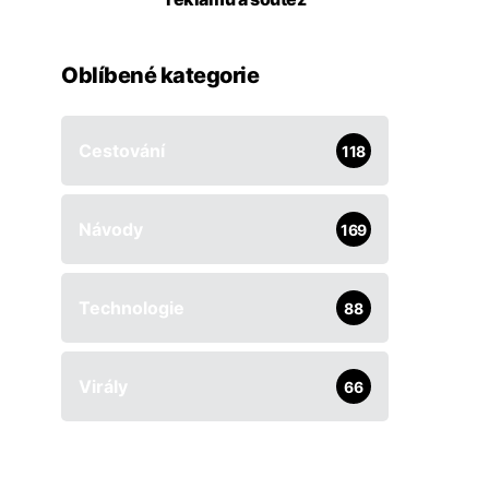
Oblíbené kategorie
Cestování
118
Návody
169
Technologie
88
Virály
66