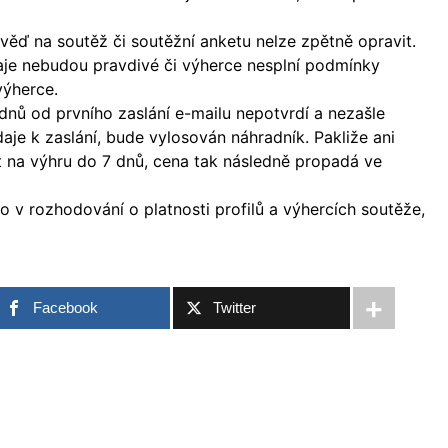
ěď na soutěž či soutěžní anketu nelze zpětně opravit.
aje nebudou pravdivé či výherce nesplní podmínky
výherce.
nů od prvního zaslání e-mailu nepotvrdí a nezašle
je k zaslání, bude vylosován náhradník. Pakliže ani
 na výhru do 7 dnů, cena tak následně propadá ve
 v rozhodování o platnosti profilů a výhercích soutěže,
Facebook
Twitter