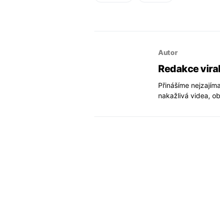
Autor
Redakce vira
Přinášíme nejzajíma
nakažlivá videa, ob