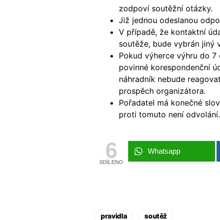
zodpoví soutěžní otázky.
Již jednou odeslanou odpov
V případě, že kontaktní úd
soutěže, bude vybrán jiný 
Pokud výherce výhru do 7 d
povinné korespondenční úda
náhradník nebude reagovat
prospěch organizátora.
Pořadatel má konečné slovo
proti tomuto není odvolání.
6
Whatsapp
SDÍLENO
pravidla
soutěž