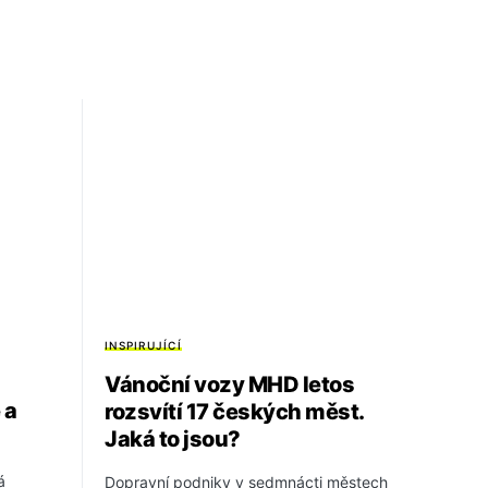
INSPIRUJÍCÍ
Vánoční vozy MHD letos
 a
rozsvítí 17 českých měst.
Jaká to jsou?
á
Dopravní podniky v sedmnácti městech