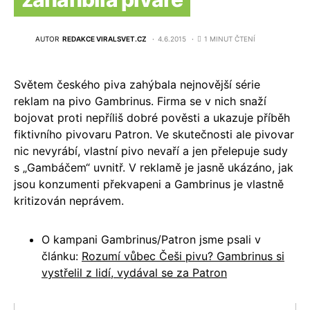
AUTOR
REDAKCE VIRALSVET.CZ
4.6.2015
1 MINUT ČTENÍ
Světem českého piva zahýbala nejnovější série
reklam na pivo Gambrinus. Firma se v nich snaží
bojovat proti nepříliš dobré pověsti a ukazuje příběh
fiktivního pivovaru Patron. Ve skutečnosti ale pivovar
nic nevyrábí, vlastní pivo nevaří a jen přelepuje sudy
s „Gambáčem“ uvnitř. V reklamě je jasně ukázáno, jak
jsou konzumenti překvapeni a Gambrinus je vlastně
kritizován neprávem.
O kampani Gambrinus/Patron jsme psali v
článku:
Rozumí vůbec Češi pivu? Gambrinus si
vystřelil z lidí, vydával se za Patron