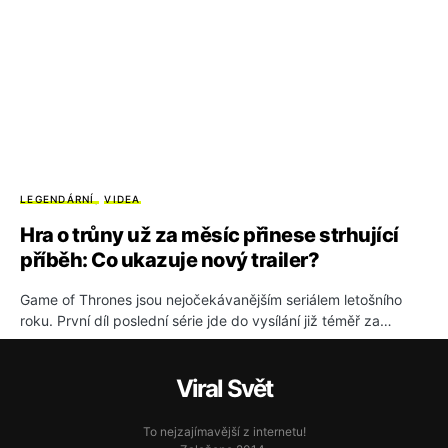
LEGENDÁRNÍ
VIDEA
Hra o trůny už za měsíc přinese strhující
příběh: Co ukazuje nový trailer?
Game of Thrones jsou nejočekávanějším seriálem letošního
roku. První díl poslední série jde do vysílání již téměř za…
Viral Svět
To nejzajímavější z internetu!