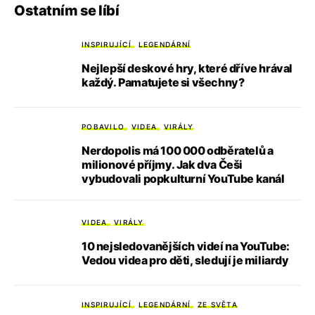
Ostatním se líbí
INSPIRUJÍCÍ
LEGENDÁRNÍ
Nejlepší deskové hry, které dříve hrával
každý. Pamatujete si všechny?
POBAVILO
VIDEA
VIRÁLY
Nerdopolis má 100 000 odběratelů a
milionové příjmy. Jak dva Češi
vybudovali popkulturní YouTube kanál
VIDEA
VIRÁLY
10 nejsledovanějších videí na YouTube:
Vedou videa pro děti, sledují je miliardy
INSPIRUJÍCÍ
LEGENDÁRNÍ
ZE SVĚTA