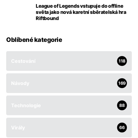
League of Legends vstupuje do offline
světa jako nová karetní sběratelská hra
Riftbound
Oblíbené kategorie
Cestování
118
Návody
169
Technologie
88
Virály
66