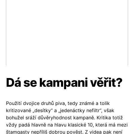
Dá se kampani věřit?
Použití dvojice druhů piva, tedy známé a tolik
kritizované „desítky“ a „jedenáctky nefiltr“, však
bohužel sráží důvěryhodnost kampaně. Kritika totiž
vždy padá hlavně na hlavu klasické 10, která má mezi
štamgasty nepříliš dobrou pověst. Z videa pak není