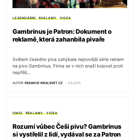
LEGENDÁRNÍ
REKLAMY
VIDEA
Gambrinus je Patron: Dokument o
reklamě, která zahanbila pivaře
Světem českého piva zahýbala nejnovější série reklam
na pivo Gambrinus. Firma se v nich snaží bojovat proti
nepříliš…
AUTOR
REDAKCE VIRALSVET.CZ
4.6.2015
OMG!
REKLAMY
VIDEA
Rozumí vůbec Češi pivu? Gambrinus
si vystřelil z lidí, vydával se za Patron