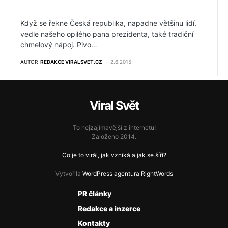
Když se řekne Česká republika, napadne většinu lidí,
vedle našeho opilého pana prezidenta, také tradiční
chmelový nápoj. Pivo…
AUTOR
REDAKCE VIRALSVET.CZ
2.6.2015
Viral Svět
To nejzajímavější z internetu!
Založeno 2014.
Co je to virál, jak vzniká a jak se šíří?
Vytvořila
WordPress agentura RightWords
PR články
Redakce a inzerce
Kontakty