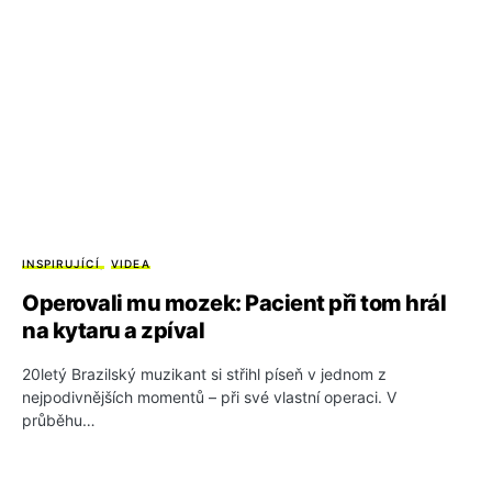
INSPIRUJÍCÍ
VIDEA
Operovali mu mozek: Pacient při tom hrál
na kytaru a zpíval
20letý Brazilský muzikant si střihl píseň v jednom z
nejpodivnějších momentů – při své vlastní operaci. V
průběhu…