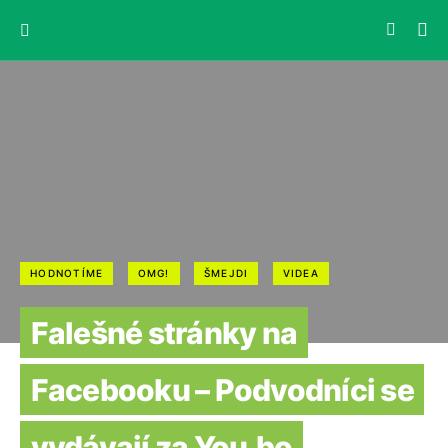
HODNOTÍME
OMG!
ŠMEJDI
VIDEA
Falešné stránky na
Facebooku – Podvodníci se
vydávají za You.bo