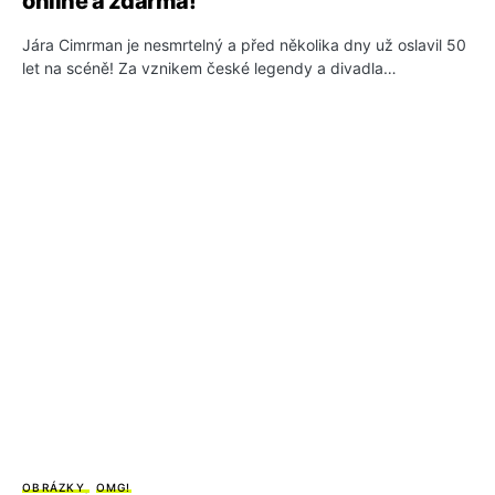
online a zdarma!
Jára Cimrman je nesmrtelný a před několika dny už oslavil 50
let na scéně! Za vznikem české legendy a divadla…
OBRÁZKY
OMG!