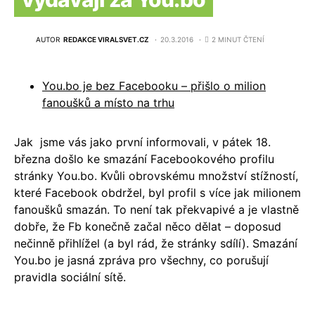
AUTOR
REDAKCE VIRALSVET.CZ
20.3.2016
2 MINUT ČTENÍ
You.bo je bez Facebooku – přišlo o milion
fanoušků a místo na trhu
Jak jsme vás jako první informovali, v pátek 18.
března došlo ke smazání Facebookového profilu
stránky You.bo. Kvůli obrovskému množství stížností,
které Facebook obdržel, byl profil s více jak milionem
fanoušků smazán. To není tak překvapivé a je vlastně
dobře, že Fb konečně začal něco dělat – doposud
nečinně přihlížel (a byl rád, že stránky sdílí). Smazání
You.bo je jasná zpráva pro všechny, co porušují
pravidla sociální sítě.