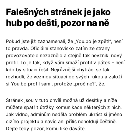
Falešných stránek je jako
hub po dešti, pozor na ně
Pokud jste již zaznamenali, že „You.bo je zpět!“, není
to pravda. Oficiální stanovisko zatím ze strany
provozovatele nezaznělo a stejně tak nevznikl nový
profil. To je tak, když vám smaží profil v pátek – není
kdo by situaci řešil. Nejrůznější chytráci se tak
rozhodli, že vezmou situaci do svých rukou a založí
si You.bo profil sami, protože „proč ne?“, že.
Stránek jsou v tuto chvíli možná už desítky a níže
můžete spatřit útržky komunikace některých z nich.
Jak vidno, adminům nedělá problém ukrást si jméno
cizího projektu a navíc ani příliš neholdují češtině.
Dejte tedy pozor, komu like dáváte.