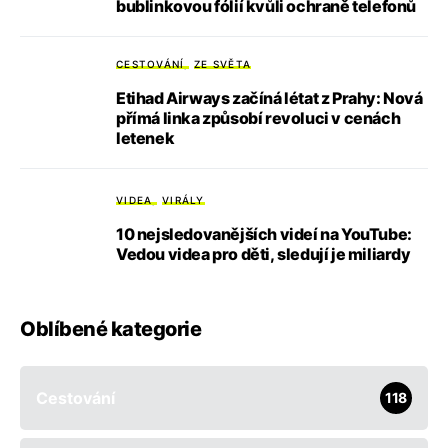
bublinkovou fólií kvůli ochraně telefonů
CESTOVÁNÍ
ZE SVĚTA
Etihad Airways začíná létat z Prahy: Nová
přímá linka způsobí revoluci v cenách
letenek
VIDEA
VIRÁLY
10 nejsledovanějších videí na YouTube:
Vedou videa pro děti, sledují je miliardy
Oblíbené kategorie
Cestování
118