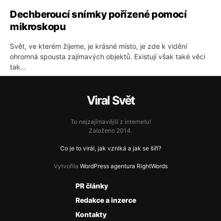
Dechberoucí snímky pořízené pomocí
mikroskopu
Svět, ve kterém žijeme, je krásné místo, je zde k vidění
ohromná spousta zajímavých objektů. Existují však také věci
tak…
Viral Svět
To nejzajímavější z internetu!
Založeno 2014.
Co je to virál, jak vzniká a jak se šíří?
Vytvořila
WordPress agentura RightWords
PR články
Redakce a inzerce
Kontakty