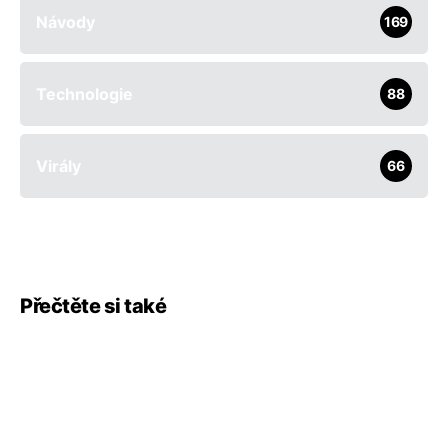
Návody
169
Technologie
88
Virály
66
Přečtěte si také