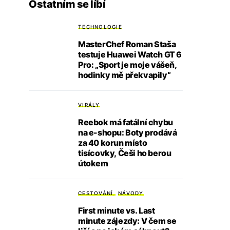
Ostatním se líbí
TECHNOLOGIE
MasterChef Roman Staša
testuje Huawei Watch GT 6
Pro: „Sport je moje vášeň,
hodinky mě překvapily“
VIRÁLY
Reebok má fatální chybu
na e-shopu: Boty prodává
za 40 korun místo
tisícovky, Češi ho berou
útokem
CESTOVÁNÍ
NÁVODY
First minute vs. Last
minute zájezdy: V čem se