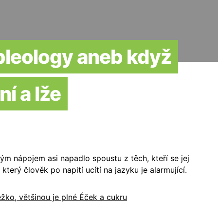
bleology aneb když
ní a lže
m nápojem asi napadlo spoustu z těch, kteří se jej
 který člověk po napití ucítí na jazyku je alarmující.
ko, většinou je plné Éček a cukru