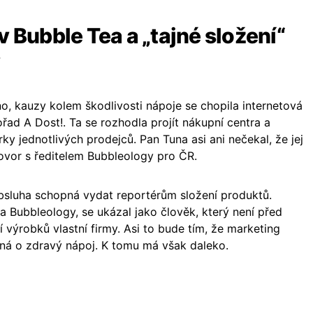
v Bubble Tea a „tajné složení“
o, kauzy kolem škodlivosti nápoje se chopila internetová
řad A Dost!. Ta se rozhodla projít nákupní centra a
rky jednotlivých prodejců. Pan Tuna asi ani nečekal, že jej
ovor s ředitelem Bubbleology pro ČR.
bsluha schopná vydat reportérům složení produktů.
a Bubbleology, se ukázal jako člověk, který není před
 výrobků vlastní firmy. Asi to bude tím, že marketing
dná o zdravý nápoj. K tomu má však daleko.