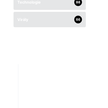
Technologie
88
Virály
66