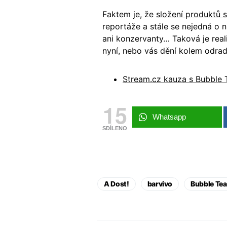
Faktem je, že
složení produktů 
reportáže a stále se nejedná o n
ani konzervanty… Taková je reali
nyní, nebo vás dění kolem odrad
Stream.cz kauza s Bubble T
15
Whatsapp
SDÍLENO
A Dost!
barvivo
Bubble Tea