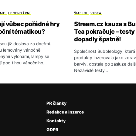
ÍME
LEGENDÁRNÍ
ŠMEJDI
VIDEA
ují vůbec pořádné hry
Stream.cz kauza s Bu
oční tématikou?
Tea pokračuje – testy
dopadly špatně!
sou již doslova za dveřmi.
ou lemovány vánočně
Společnost Bubbleology, která
nými výlohami, lampy se
produkty inzerovala jako zdra
í pod tíhou vánočního…
barviv, dostala po zásluze dalš
Nezávislé testy…
PR články
Redakce a inzerce
Kontakty
GDPR