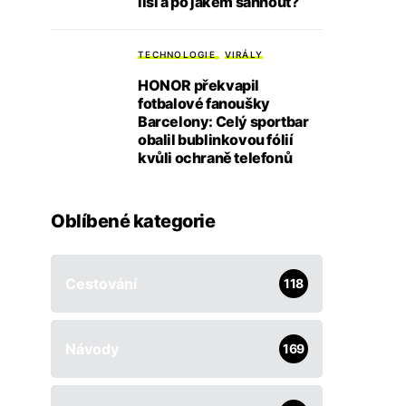
liší a po jakém sáhnout?
TECHNOLOGIE
VIRÁLY
HONOR překvapil
fotbalové fanoušky
Barcelony: Celý sportbar
obalil bublinkovou fólií
kvůli ochraně telefonů
Oblíbené kategorie
Cestování
118
Návody
169