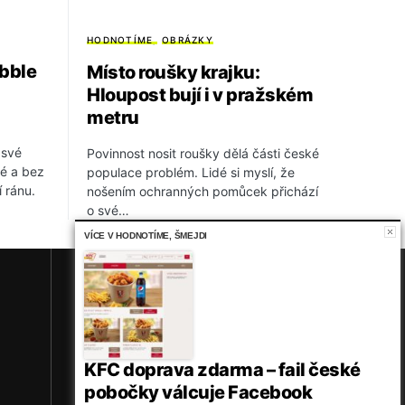
HODNOTÍME
OBRÁZKY
bble
Místo roušky krajku:
Hloupost bují i v pražském
metru
 své
Povinnost nosit roušky dělá části české
vé a bez
populace problém. Lidé si myslí, že
í ránu.
nošením ochranných pomůcek přichází
o své…
VÍCE V
HODNOTÍME
,
ŠMEJDI
14K
KFC doprava zdarma – fail české
pobočky válcuje Facebook