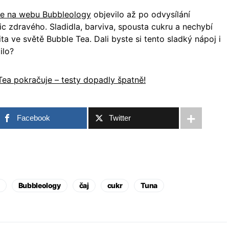
se na webu Bubbleology
objevilo až po odvysílání
ic zdravého. Sladidla, barviva, spousta cukru a nechybí
ta ve světě Bubble Tea. Dali byste si tento sladký nápoj i
ilo?
ea pokračuje – testy dopadly špatně!
Facebook
Twitter
Bubbleology
čaj
cukr
Tuna