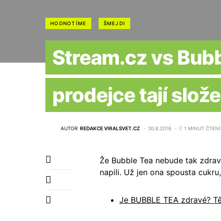
HODNOTÍME
ŠMEJDI
Stream.cz vs Bub
prodejce tají slože
AUTOR
REDAKCE VIRALSVET.CZ
30.8.2016
1 MINUT ČTENÍ
Že Bubble Tea nebude tak zdravý
napili. Už jen ona spousta cukru,
Je BUBBLE TEA zdravé? Těž