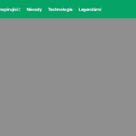
nspirující
Návody
Technologie
Legendární