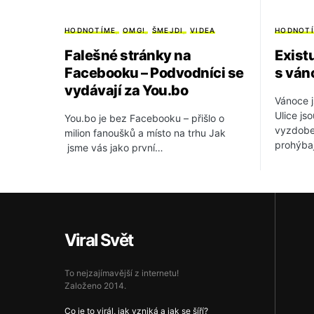
HODNOTÍME
OMG!
ŠMEJDI
VIDEA
HODNOT
Falešné stránky na
Exist
Facebooku – Podvodníci se
s ván
vydávají za You.bo
Vánoce j
Ulice js
You.bo je bez Facebooku – přišlo o
vyzdobe
milion fanoušků a místo na trhu Jak
prohýbaj
jsme vás jako první…
Viral Svět
To nejzajímavější z internetu!
Založeno 2014.
Co je to virál, jak vzniká a jak se šíří?