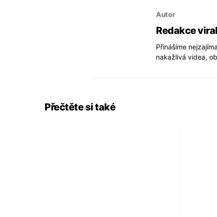
Autor
Redakce vira
Přinášíme nejzajíma
nakažlivá videa, ob
Přečtěte si také