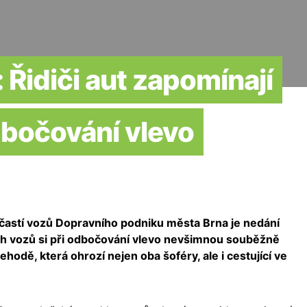
 Řidiči aut zapomínají
dbočování vlevo
účastí vozů Dopravního podniku města Brna je nedání
ních vozů si při odbočování vlevo nevšimnou souběžně
ehodě, která ohrozí nejen oba šoféry, ale i cestující ve