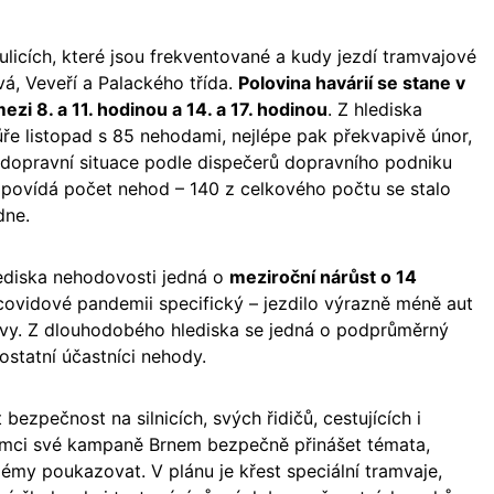
ulicích, které jsou frekventované a kudy jezdí tramvajové
vá, Veveří a Palackého třída.
Polovina havárií se stane v
ezi 8. a 11. hodinou a 14. a 17. hodinou
. Z hlediska
ůře listopad s 85 nehodami, nejlépe pak překvapivě únor,
 dopravní situace podle dispečerů dopravního podniku
povídá počet nehod – 140 z celkového počtu se stalo
dne.
lediska nehodovosti jedná o
meziroční nárůst o 14
 covidové pandemii specifický – jezdilo výrazně méně aut
vy. Z dlouhodobého hlediska se jedná o podprůměrný
 ostatní účastníci nehody.
bezpečnost na silnicích, svých řidičů, cestujících i
ámci své kampaně Brnem bezpečně přinášet témata,
lémy poukazovat. V plánu je křest speciální tramvaje,