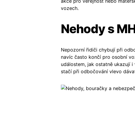
akce pro veřejnost nebo mateřsk
vozech.
Nehody s MHD
Nepozorní řidiči chybují při od
navíc často končí pro osobní v
událostem, jak ostatně ukazují 
stačí při odbočování vlevo dáva