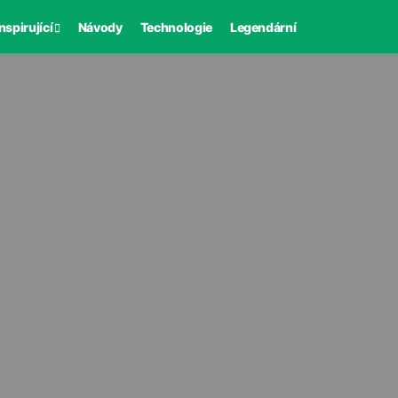
nspirující
Návody
Technologie
Legendární