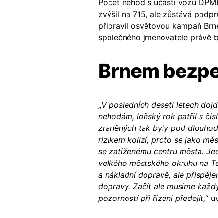
Počet nehod s účastí vozů DPM
zvýšil na 715, ale zůstává podp
připravil osvětovou kampaň Brn
společného jmenovatele právě 
Brnem bezp
„
V posledních deseti letech do
nehodám, loňský rok patřil s čís
zraněných tak byly pod dlouhod
rizikem kolizí, proto se jako měs
se zatíženému centru města. Je
velkého městského okruhu na T
a nákladní dopravě, ale přispěj
dopravy. Začít ale musíme každý
pozorností při řízení předejít,
“ u