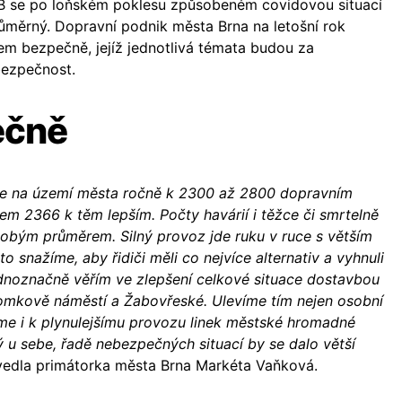
B se po loňském poklesu způsobeném covidovou situací
růměrný. Dopravní podnik města Brna na letošní rok
em bezpečně, jejíž jednotlivá témata budou za
bezpečnost.
ečně
jde na území města ročně k 2300 až 2800 dopravním
lem 2366 k těm lepším. Počty havárií i těžce či smrtelně
obým průměrem. Silný provoz jde ruku v ruce s větším
to snažíme, aby řidiči měli co nejvíce alternativ a vyhnuli
dnoznačně věřím ve zlepšení celkové situace dostavbou
omkově náměstí a Žabovřeské. Ulevíme tím nejen osobní
eme i k plynulejšímu provozu linek městské hromadné
 u sebe, řadě nebezpečných situací by se dalo větší
vedla primátorka města Brna Markéta Vaňková.