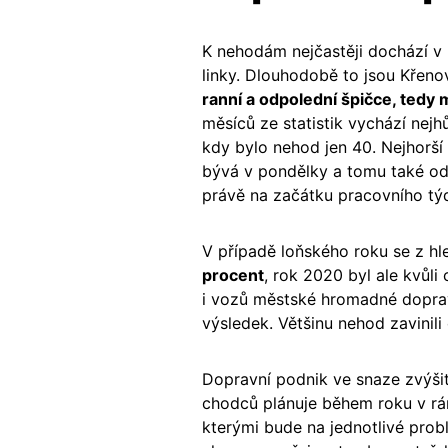
K nehodám nejčastěji dochází v 
linky. Dlouhodobě to jsou Křeno
ranní a odpolední špičce, tedy m
měsíců ze statistik vychází nejh
kdy bylo nehod jen 40. Nejhorší
bývá v pondělky a tomu také od
právě na začátku pracovního tý
V případě loňského roku se z h
procent
, rok 2020 byl ale kvůli
i vozů městské hromadné dopra
výsledek. Většinu nehod zavinili
Dopravní podnik ve snaze zvýšit 
chodců plánuje během roku v r
kterými bude na jednotlivé prob