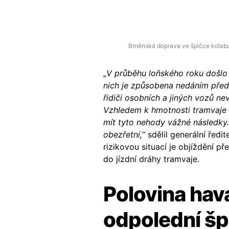
Brněnská doprava ve špičce kolabu
„
V průběhu loňského roku došlo 
nich je způsobena nedáním předno
řidiči osobních a jiných vozů n
Vzhledem k hmotnosti tramvaje p
mít tyto nehody vážné následky. P
obezřetní,
“ sdělil generální řed
rizikovou situací je objíždění p
do jízdní dráhy tramvaje.
Polovina havá
odpolední šp