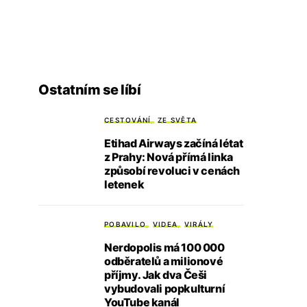
Ostatním se líbí
CESTOVÁNÍ
ZE SVĚTA
Etihad Airways začíná létat
z Prahy: Nová přímá linka
způsobí revoluci v cenách
letenek
POBAVILO
VIDEA
VIRÁLY
Nerdopolis má 100 000
odběratelů a milionové
příjmy. Jak dva Češi
vybudovali popkulturní
YouTube kanál