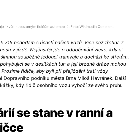
je i kvůli nepozorným řidičům automobilů. Foto: Wikimedia Commons
k 715 nehodám s účastí našich vozů. Více než třetina z
sti v jízdě. Nejčastěji jde o odbočování vlevo, kdy si
evšimnou souběžně jedoucí tramvaje a dochází ke střetům.
ohybující se v desítkách tun a její brzdné dráze mohou
rosíme řidiče, aby byli při přejíždění trati vždy
itel Dopravního podniku města Brna Miloš Havránek. Další
řekážky, kdy řidič osobního vozu vybočí ze svého pruhu
rií se stane v ranní a
ičce