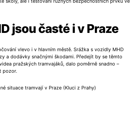
é školy, ale i testování různých bezpečnostních prvků ve
 jsou časté i v Praze
bočování vlevo i v hlavním městě. Srážka s vozidly MHD
ozy a dodávky snačnými škodami. Předejít by se těmto
i videa pražských tramvajáků, dalo poměrně snadno –
t pozor.