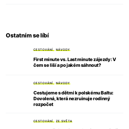
Ostatním se líbí
CESTOVÁNÍ
NÁVODY
First minute vs. Last minute zájezdy: V
čem se liší a po jakém sáhnout?
CESTOVÁNÍ
NÁVODY
Cestujeme s dětmi k polskému Baltu:
Dovolená, která nezruinuje rodinný
rozpočet
CESTOVÁNÍ
ZE SVĚTA