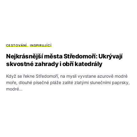
CESTOVÁNÍ
INSPIRUJÍCÍ
Nejkrásnější města Středomoří: Ukrývají
skvostné zahrady i obří katedrály
Když se řekne Středomoří, na mysli vyvstane azurově modré
moře, dlouhé písečné pláže zalité zlatými slunečními paprsky,
modré…