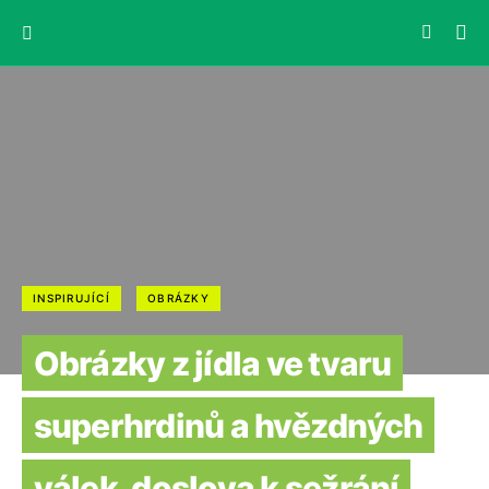
INSPIRUJÍCÍ
OBRÁZKY
Obrázky z jídla ve tvaru
superhrdinů a hvězdných
válek, doslova k sežrání