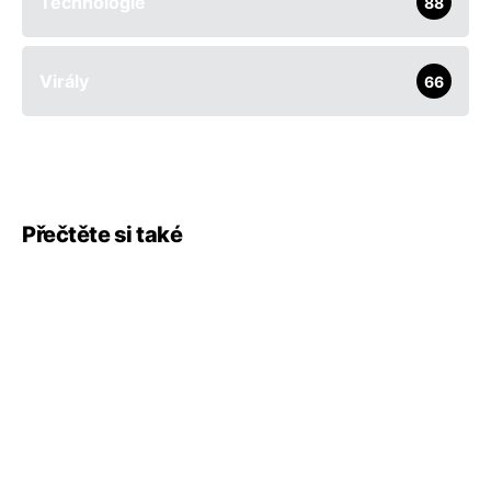
Technologie
88
Virály
66
Přečtěte si také