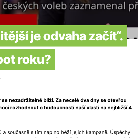
tější je odvaha začít“.
pot roku?
Í
e nezadržitelně blíží. Za necelé dva dny se otevřou
moci rozhodnout o budoucnosti naší vlasti na nejbližší 4
čů a současně s tím naplno běží jejich kampaně. Úspěchy