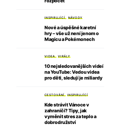
rozpočet
INSPIRUJÍCÍ
NÁVODY
Nové a úspěšné karetní
hry – vše už není jenom o
Magicu a Pokémonech
VIDEA
VIRÁLY
10 nejsledovanějších videí
na YouTube: Vedou videa
pro děti, sledují je miliardy
CESTOVÁNÍ
INSPIRUJÍCÍ
Kde strávit Vánoce v
zahraničí? Tipy, jak
vyměnit stres za teplo a
dobrodružství