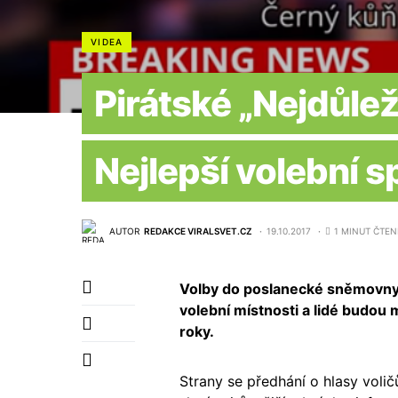
VIDEA
Pirátské „Nejdůleži
Nejlepší volební s
AUTOR
REDAKCE VIRALSVET.CZ
19.10.2017
1 MINUT ČTEN
Volby do poslanecké sněmovny s
volební místnosti a lidé budou 
roky.
Strany se předhání o hlasy voli