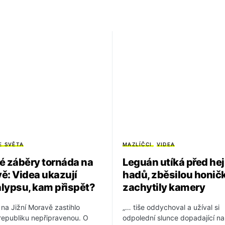
E SVĚTA
MAZLÍČCI
VIDEA
é záběry tornáda na
Leguán utíká před h
ě: Videa ukazují
hadů, zběsilou honič
lypsu, kam přispět?
zachytily kamery
na Jižní Moravě zastihlo
„… tiše oddychoval a užíval si
republiku nepřipravenou. O
odpolední slunce dopadající na