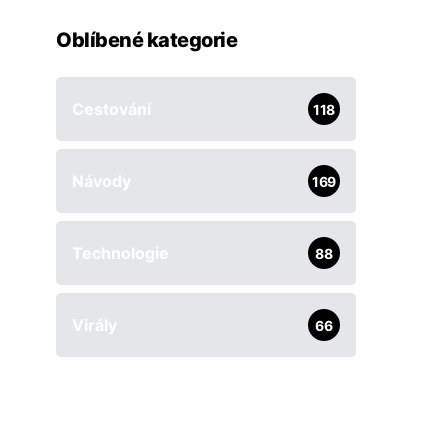
Oblíbené kategorie
Cestování
118
Návody
169
Technologie
88
Virály
66