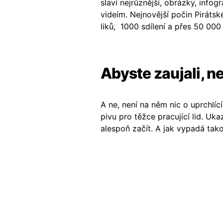
slaví nejrůznější, obrázky, info
videím. Nejnovější počin Pirátsk
liků, 1000 sdílení a přes 50 000
Abyste zaujali, 
A ne, není na něm nic o uprchlíc
pivu pro těžce pracující lid. Uka
alespoň začít. A jak vypadá tak