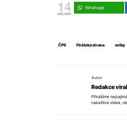
14
Whatsapp
SDÍLENO
ČPS
Pirátská strana
volby
Autor
Redakce vira
Přinášíme nejzajíma
nakažlivá videa, ob