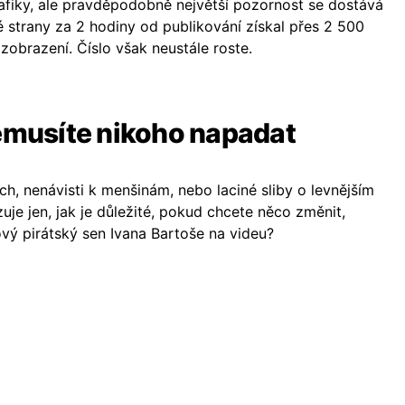
grafiky, ale pravděpodobně největší pozornost se dostává
é strany za 2 hodiny od publikování získal přes 2 500
 zobrazení. Číslo však neustále roste.
nemusíte nikoho napadat
ích, nenávisti k menšinám, nebo laciné sliby o levnějším
zuje jen, jak je důležité, pokud chcete něco změnit,
ový pirátský sen Ivana Bartoše na videu?