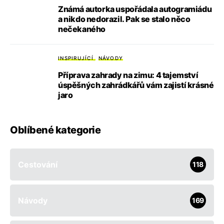
Známá autorka uspořádala autogramiádu
a nikdo nedorazil. Pak se stalo něco
nečekaného
INSPIRUJÍCÍ
NÁVODY
Příprava zahrady na zimu: 4 tajemství
úspěšných zahrádkářů vám zajistí krásné
jaro
Oblíbené kategorie
Cestování
118
Návody
169