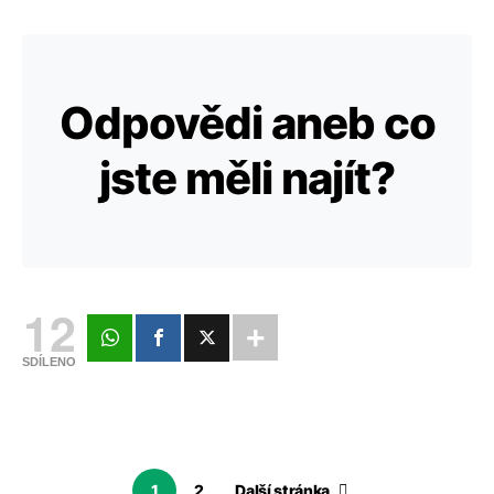
Odpovědi aneb co
jste měli najít?
12
SDÍLENO
1
2
Další stránka