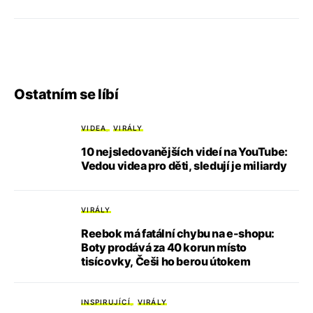
Ostatním se líbí
VIDEA
VIRÁLY
10 nejsledovanějších videí na YouTube:
Vedou videa pro děti, sledují je miliardy
VIRÁLY
Reebok má fatální chybu na e-shopu:
Boty prodává za 40 korun místo
tisícovky, Češi ho berou útokem
INSPIRUJÍCÍ
VIRÁLY