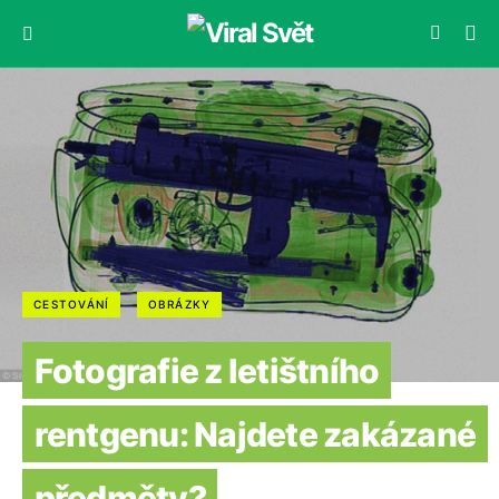
CESTOVÁNÍ
OBRÁZKY
Fotografie z letištního
rentgenu: Najdete zakázané
předměty?