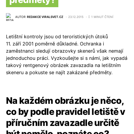
AUTOR
REDAKCE VIRALSVET.CZ
23.12.2015
1 MINUT ČTENÍ
Letištní kontroly jsou od teroristických útoků
11. září 2001 poměrně důkladné. Ochranka i
zaměstnanci sledují obrazovky skenerů však nemají
jednoduchou práci. Vyzkoušejte si s námi, jak vypadá
takový rentgenový obrázek zavazadla na letištním
skeneru a pokuste se najít zakázané předměty.
Na každém obrázku je něco,
co by podle pravidel letiště v
příručním zavazadle určitě
být nemělo, poznáte co?