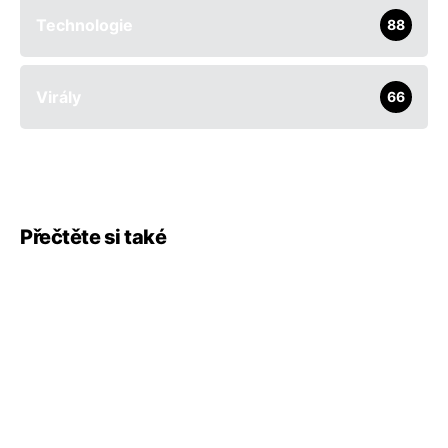
Technologie
88
Virály
66
Přečtěte si také