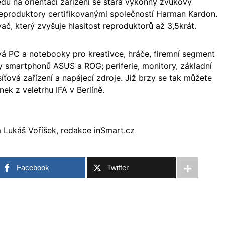
edu na orientaci zařízení se stará výkonný zvukový
eproduktory certifikovanými společností Harman Kardon.
vač, který zvyšuje hlasitost reproduktorů až 3,5krát.
vá PC a notebooky pro kreativce, hráče, firemní segment
dy smartphonů ASUS a ROG; periferie, monitory, základní
síťová zařízení a napájecí zdroje. Již brzy se tak můžete
nek z veletrhu IFA v Berlíně.
 Lukáš Voříšek, redakce inSmart.cz
Facebook
Twitter