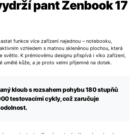
vydrží pant Zenbook
17
stat funkce více zařízení najednou – notebooku,
traktivním vzhledem s matnou skleněnou plochou, která
 světlo. K prémiovému designu přispívá i víko zařízení,
é umělé kůže, a je proto velmi příjemné na dotek.
vaný kloub s rozsahem pohybu 180 stupňů
00 testovacími cykly, což zaručuje
odolnost.