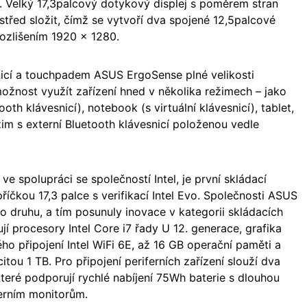
. Velký 17,3palcový dotykový displej s poměrem stran
střed složit, čímž se vytvoří dva spojené 12,5palcové
rozlišením 1920 × 1280.
nicí a touchpadem ASUS ErgoSense plné velikosti
ožnost využít zařízení hned v několika režimech – jako
th klávesnicí), notebook (s virtuální klávesnicí), tablet,
žim s externí Bluetooth klávesnicí položenou vedle
e spolupráci se společností Intel, je první skládací
íčkou 17,3 palce s verifikací Intel Evo. Společnosti ASUS
ého druhu, a tím posunuly inovace v kategorii skládacích
ují procesory Intel Core i7 řady U 12. generace, grafika
ého připojení Intel WiFi 6E, až 16 GB operační paměti a
tou 1 TB. Pro připojení periferních zařízení slouží dva
které podporují rychlé nabíjení 75Wh baterie s dlouhou
terním monitorům.