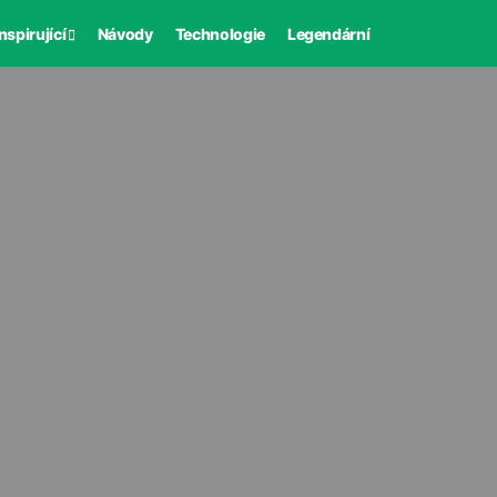
nspirující
Návody
Technologie
Legendární