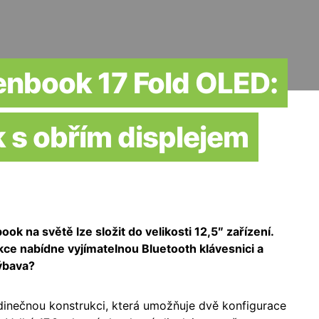
enbook 17 Fold OLED:
 s obřím displejem
ok na světě lze složit do velikosti 12,5″ zařízení.
kce nabídne vyjímatelnou Bluetooth klávesnici a
výbava?
dinečnou konstrukci, která umožňuje dvě konfigurace