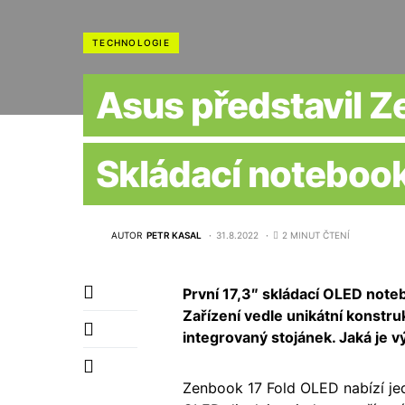
TECHNOLOGIE
Asus představil Z
Skládací notebook
AUTOR
PETR KASAL
31.8.2022
2 MINUT ČTENÍ
První 17,3″ skládací OLED notebo
Zařízení vedle unikátní konstru
integrovaný stojánek. Jaká je 
Zenbook 17 Fold OLED nabízí je