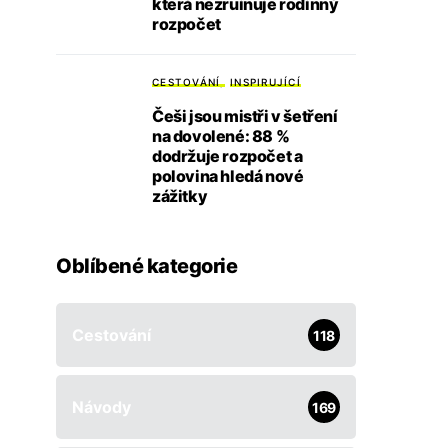
která nezruinuje rodinný
rozpočet
CESTOVÁNÍ
INSPIRUJÍCÍ
Češi jsou mistři v šetření
na dovolené: 88 %
dodržuje rozpočet a
polovina hledá nové
zážitky
Oblíbené kategorie
Cestování
118
Návody
169