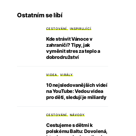
Ostatním se líbí
CESTOVÁNÍ
INSPIRUJÍCÍ
Kde strávit Vánoce v
zahraničí? Tipy, jak
vyměnit stres za teplo a
dobrodružství
VIDEA
VIRÁLY
10 nejsledovanějších videí
na YouTube: Vedou videa
pro děti, sledují je miliardy
CESTOVÁNÍ
NÁVODY
Cestujeme s dětmi k
polskému Baltu: Dovolená,