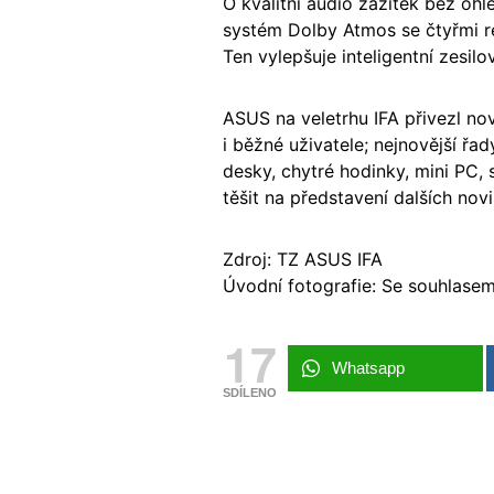
O kvalitní audio zážitek bez ohl
systém Dolby Atmos se čtyřmi r
Ten vylepšuje inteligentní zesilo
ASUS na veletrhu IFA přivezl no
i běžné uživatele; nejnovější řa
desky, chytré hodinky, mini PC, 
těšit na představení dalších novi
Zdroj: TZ ASUS IFA
Úvodní fotografie: Se souhlasem
17
Whatsapp
SDÍLENO