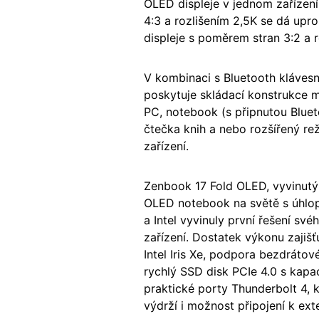
OLED displeje v jednom zařízení
4:3 a rozlišením 2,5K se dá upro
displeje s poměrem stran 3:2 a 
V kombinaci s Bluetooth kláves
poskytuje skládací konstrukce m
PC, notebook (s připnutou Bluetoo
čtečka knih a nebo rozšířený re
zařízení.
Zenbook 17 Fold OLED, vyvinutý v
OLED notebook na světě s úhlopř
a Intel vyvinuly první řešení sv
zařízení. Dostatek výkonu zajišť
Intel Iris Xe, podpora bezdrátov
rychlý SSD disk PCIe 4.0 s kapaci
praktické porty Thunderbolt 4, 
výdrží i možnost připojení k ex