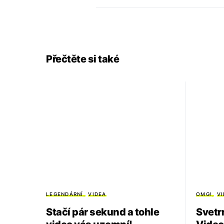
Přečtěte si také
LEGENDÁRNÍ
VIDEA
OMG!
V
Stačí pár sekund a tohle
Svetr