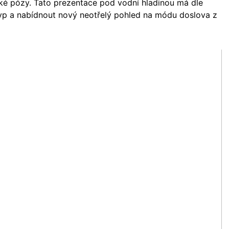
ké pózy. Tato prezentace pod vodní hladinou má dle
typ a nabídnout nový neotřelý pohled na módu doslova z