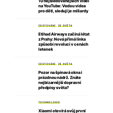
10 nejsledovanějších videí
na YouTube: Vedou videa
pro děti, sledují je miliardy
CESTOVÁNÍ
ZE SVĚTA
Etihad Airways začíná létat
z Prahy: Nová přímá linka
způsobí revoluci v cenách
letenek
CESTOVÁNÍ
ZE SVĚTA
Pozor na špinavá okna i
prázdnou nádrž. Znáte
nejbizarnější dopravní
předpisy světa?
TECHNOLOGIE
Xiaomi otevírá svůj první