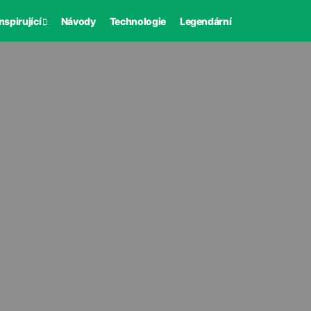
nspirující
Návody
Technologie
Legendární