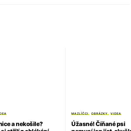
IDEA
MAZLÍČCI
OBRÁZKY
VIDEA
nice a nekošile?
Úžasné! Číňané psi