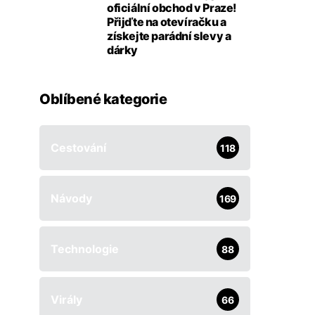
oficiální obchod v Praze!
Přijďte na otevíračku a
získejte parádní slevy a
dárky
Oblíbené kategorie
Cestování
118
Návody
169
Technologie
88
Virály
66