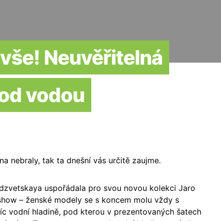
vše! Neuvěřitelná
pod vodou
a nebraly, tak ta dnešní vás určitě zaujme.
dzvetskaya uspořádala pro svou novou kolekci Jaro
 show – ženské modely se s koncem molu vždy s
íc vodní hladině, pod kterou v prezentovaných šatech