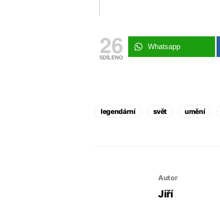
26
Whatsapp
SDÍLENO
legendární
svět
umění
Autor
Jiří