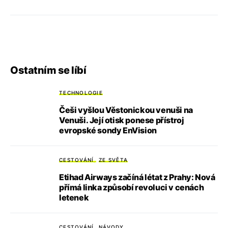
Ostatním se líbí
TECHNOLOGIE
Češi vyšlou Věstonickou venuši na
Venuši. Její otisk ponese přístroj
evropské sondy EnVision
CESTOVÁNÍ
ZE SVĚTA
Etihad Airways začíná létat z Prahy: Nová
přímá linka způsobí revoluci v cenách
letenek
CESTOVÁNÍ
NÁVODY