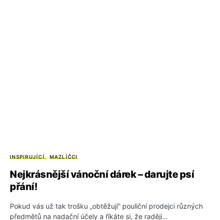
INSPIRUJÍCÍ
MAZLÍČCI
Nejkrásnější vánoční dárek – darujte psí
přání!
Pokud vás už tak trošku „obtěžují“ pouliční prodejci různých
předmětů na nadační účely a říkáte si, že raději…