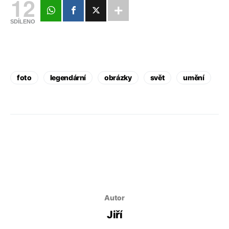
12
SDÍLENO
foto
legendární
obrázky
svět
umění
Autor
Jiří