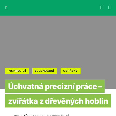
INSPIRUJÍCÍ
LEGENDÁRNÍ
OBRÁZKY
Úchvatná precizní práce –
zvířátka z dřevěných hoblin
AUTOR
JIŘÍ
8.6.2015
1 MINUT ČTENÍ