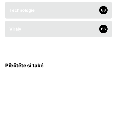
Technologie
88
Virály
66
Přečtěte si také