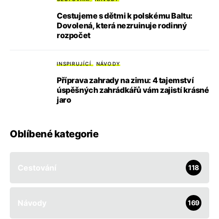
Cestujeme s dětmi k polskému Baltu:
Dovolená, která nezruinuje rodinný
rozpočet
INSPIRUJÍCÍ
NÁVODY
Příprava zahrady na zimu: 4 tajemství
úspěšných zahrádkářů vám zajistí krásné
jaro
Oblíbené kategorie
Cestování
118
Návody
169