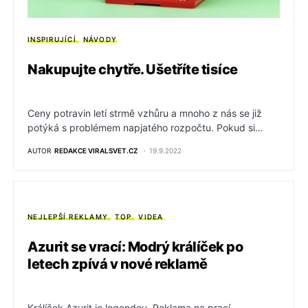
INSPIRUJÍCÍ
NÁVODY
Nakupujte chytře. Ušetříte tisíce
Ceny potravin letí strmě vzhůru a mnoho z nás se již
potýká s problémem napjatého rozpočtu. Pokud si…
AUTOR
REDAKCE VIRALSVET.CZ
19.9.2022
NEJLEPŠÍ REKLAMY
TOP
VIDEA
Azurit se vrací: Modrý králíček po
letech zpívá v nové reklamě
Králíček Azurit je legendou. Reklama na prací