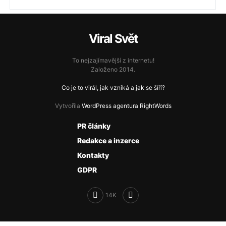
Viral Svět
To nejzajímavější z internetu!
Založeno 2014.
Co je to virál, jak vzniká a jak se šíří?
Vytvořila
WordPress agentura RightWords
PR články
Redakce a inzerce
Kontakty
GDPR
14K