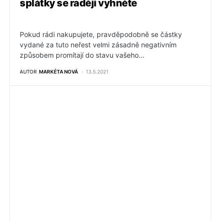
splátky se raději vyhněte
Pokud rádi nakupujete, pravděpodobně se částky
vydané za tuto neřest velmi zásadně negativním
způsobem promítají do stavu vašeho…
AUTOR
MARKÉTA NOVÁ
13.5.2021