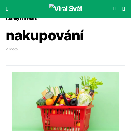
Články o tématu:
nakupování
7 posts