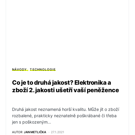
NÁVODY
TECHNOLOGIE
Co je to druhá jakost? Elektronika a
zboží 2. jakosti ušetří vaší peněžence
Druhá jakost neznamená horší kvalitu. Může jít o zboží
rozbalené, prakticky neznatelně poškrábané či třeba
jen s poškozeným…
AUTOR
JAN METLIČKA
27.1.2021