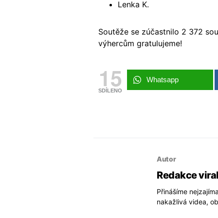
Lenka K.
Soutěže se zúčastnilo 2 372 sout
výhercům gratulujeme!
15
Whatsapp
SDÍLENO
Autor
Redakce vira
Přinášíme nejzajíma
nakažlivá videa, ob