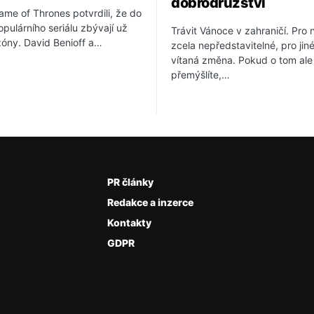
dobrodružství
ame of Thrones potvrdili, že do
pulárního seriálu zbývají už
Trávit Vánoce v zahraničí. Pro
zóny. David Benioff a…
zcela nepředstavitelné, pro jin
vítaná změna. Pokud o tom ale
přemýšlíte,…
PR články
Redakce a inzerce
Kontakty
GDPR