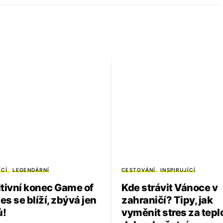
ÍCÍ
LEGENDÁRNÍ
CESTOVÁNÍ
INSPIRUJÍCÍ
itivní konec Game of
Kde strávit Vánoce v
s se blíží, zbývá jen
zahraničí? Tipy, jak
ů!
vyměnit stres za tepl