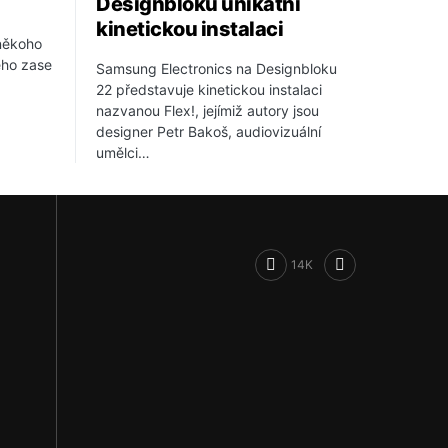
Designbloku unikátní
kinetickou instalaci
 někoho
ého zase
Samsung Electronics na Designbloku
22 představuje kinetickou instalaci
nazvanou Flex!, jejímiž autory jsou
designer Petr Bakoš, audiovizuální
umělci…
14K