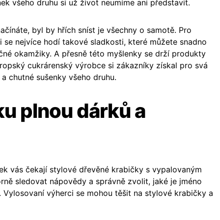
nek všeho druhu si už život neumíme ani představit.
ačínáte, byl by hřích sníst je všechny o samotě. Pro
i se nejvíce hodí takové sladkosti, které můžete snadno
čné okamžiky. A přesně této myšlenky se drží produkty
vropský cukrárenský výrobce si zákazníky získal pro svá
y a chutné sušenky všeho druhu.
ku plnou dárků a
nek vás čekají stylové dřevěné krabičky s vypalovaným
rně sledovat nápovědy a správně zvolit, jaké je jméno
. Vylosovaní výherci se mohou těšit na stylové krabičky a