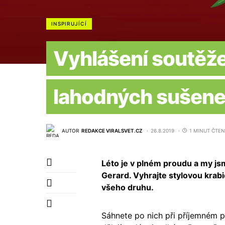
INSPIRUJÍCÍ
Vyhlášení soutěže
lahodných sušene
AUTOR
REDAKCE VIRALSVET.CZ
26.8.2019
1 MINUT ČTEN
Léto je v plném proudu a my jsm
Gerard. Vyhrajte stylovou kra
všeho druhu.
Sáhnete po nich při příjemném p