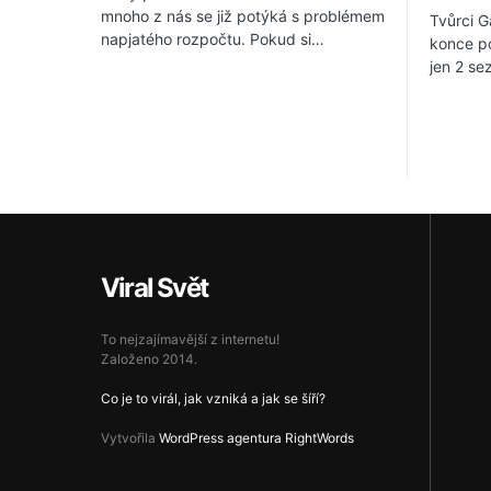
mnoho z nás se již potýká s problémem
Tvůrci G
napjatého rozpočtu. Pokud si…
konce po
jen 2 se
Viral Svět
To nejzajímavější z internetu!
Založeno 2014.
Co je to virál, jak vzniká a jak se šíří?
Vytvořila
WordPress agentura RightWords