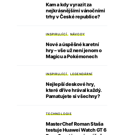
Kam a kdy vyrazit za
nejkrásnějšími vánočními
trhy v České republice?
INSPIRUJÍCÍ
NÁVODY
Nové a úspěšné karetní
hry – vše už není jenom o
Magicu a Pokémonech
INSPIRUJÍCÍ
LEGENDÁRNÍ
Nejlepší deskové hry,
které dříve hrával každý.
Pamatujete si všechny?
TECHNOLOGIE
MasterChef Roman Staša
testuje Huawei Watch GT 6