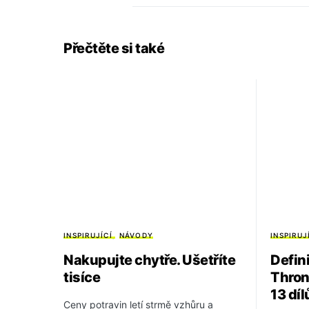
Přečtěte si také
INSPIRUJÍCÍ
NÁVODY
INSPIRUJ
Nakupujte chytře. Ušetříte
Defin
tisíce
Throne
13 díl
Ceny potravin letí strmě vzhůru a