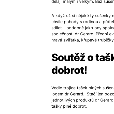
dělají malým i velkým. Bez suše
A když už si nějaké ty sušenky n
chvíle pohody s rodinou a přátel
sdílet – podobně jako ony spole
společnosti dr Gerard. Přední e
hravá zvířátka, křupavé trubičk
Soutěž o taš
dobrot!
Vedle trojice tašek plných suše
logem dr Gerard. Stačí jen pozo
jednotlivých produktů dr Gerard
tašky plné dobrot.