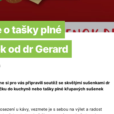
 o tašky plné
k od dr Gerard
Í
e si pro vás připravili soutěž se skvělými sušenkami dr
bičku do kuchyně nebo tašky plné křupavých sušenek
osezení u kávy, vezmete je s sebou na výlet a radost