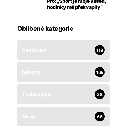
Pro: „Sport je moje vášeň,
hodinky mě překvapily“
Oblíbené kategorie
Cestování
118
Návody
169
Technologie
88
Virály
66