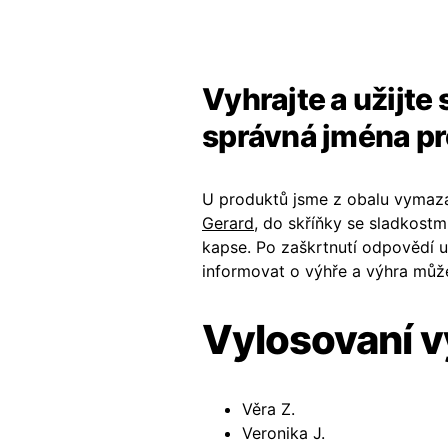
Vyhrajte a užijte 
správná jména p
U produktů jsme z obalu vymazal
Gerard
, do skříňky se sladkost
kapse. Po zaškrtnutí odpovědí u
informovat o výhře a výhra můž
Vylosovaní v
Věra Z.
Veronika J.