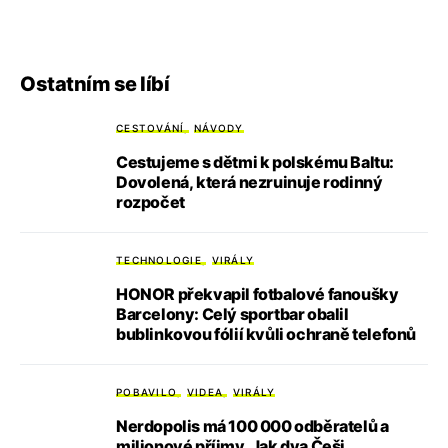
Ostatním se líbí
CESTOVÁNÍ
NÁVODY
Cestujeme s dětmi k polskému Baltu:
Dovolená, která nezruinuje rodinný
rozpočet
TECHNOLOGIE
VIRÁLY
HONOR překvapil fotbalové fanoušky
Barcelony: Celý sportbar obalil
bublinkovou fólií kvůli ochraně telefonů
POBAVILO
VIDEA
VIRÁLY
Nerdopolis má 100 000 odběratelů a
milionové příjmy. Jak dva Češi