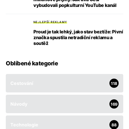
vybudovali popkulturní YouTube kanál
NEJLEPŠÍ REKLAMY
Proud je tak lehký, jako stav beztíže: Pivní
značka spustila netradiční reklamu a
soutěž
Oblíbené kategorie
Cestování
118
Návody
169
Technologie
88