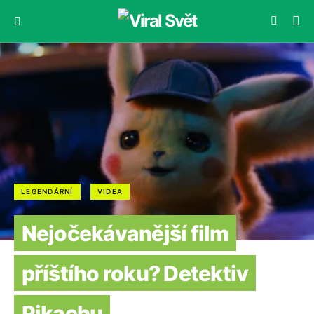
LEGENDÁRNÍ
VIDEA
Nejočekávanější film
příštího roku? Detektiv
Pikachu