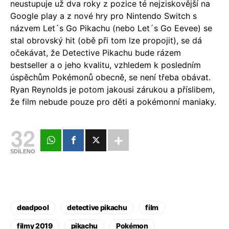
neustupuje už dva roky z pozice té nejziskovější na
Google play a z nové hry pro Nintendo Switch s
názvem Let´s Go Pikachu (nebo Let´s Go Eevee) se
stal obrovský hit (obě při tom lze propojit), se dá
očekávat, že Detective Pikachu bude rázem
bestseller a o jeho kvalitu, vzhledem k posledním
úspěchům Pokémonů obecně, se není třeba obávat.
Ryan Reynolds je potom jakousi zárukou a příslibem,
že film nebude pouze pro děti a pokémonní maniaky.
32
SDÍLENO
deadpool
detective pikachu
film
filmy 2019
pikachu
Pokémon