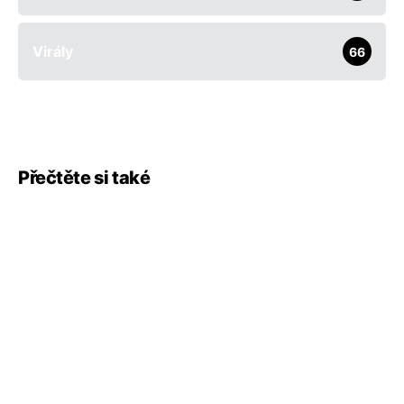
Virály
66
Přečtěte si také