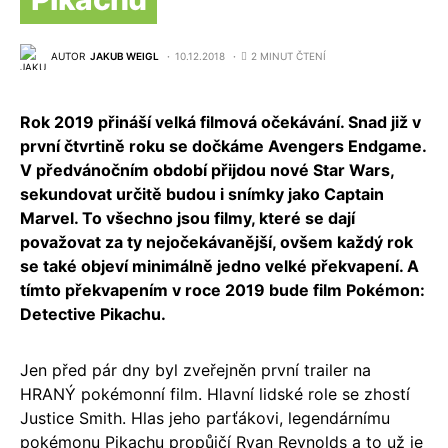
AUTOR
JAKUB WEIGL
10.12.2018
2 MINUT ČTENÍ
Rok 2019 přináší velká filmová očekávání. Snad již v
první čtvrtině roku se dočkáme Avengers Endgame.
V předvánočním období přijdou nové Star Wars,
sekundovat určitě budou i snímky jako Captain
Marvel. To všechno jsou filmy, které se dají
považovat za ty nejočekávanější, ovšem každý rok
se také objeví minimálně jedno velké překvapení. A
tímto překvapením v roce 2019 bude film Pokémon:
Detective Pikachu.
Jen před pár dny byl zveřejněn první trailer na
HRANÝ pokémonní film. Hlavní lidské role se zhostí
Justice Smith. Hlas jeho parťákovi, legendárnímu
pokémonu Pikachu propůjčí Ryan Reynolds a to už je