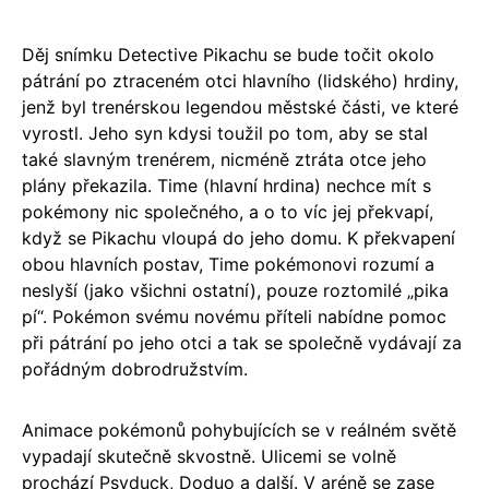
Děj snímku Detective Pikachu se bude točit okolo
pátrání po ztraceném otci hlavního (lidského) hrdiny,
jenž byl trenérskou legendou městské části, ve které
vyrostl. Jeho syn kdysi toužil po tom, aby se stal
také slavným trenérem, nicméně ztráta otce jeho
plány překazila. Time (hlavní hrdina) nechce mít s
pokémony nic společného, a o to víc jej překvapí,
když se Pikachu vloupá do jeho domu. K překvapení
obou hlavních postav, Time pokémonovi rozumí a
neslyší (jako všichni ostatní), pouze roztomilé „pika
pí“. Pokémon svému novému příteli nabídne pomoc
při pátrání po jeho otci a tak se společně vydávají za
pořádným dobrodružstvím.
Animace pokémonů pohybujících se v reálném světě
vypadají skutečně skvostně. Ulicemi se volně
prochází Psyduck, Doduo a další. V aréně se zase