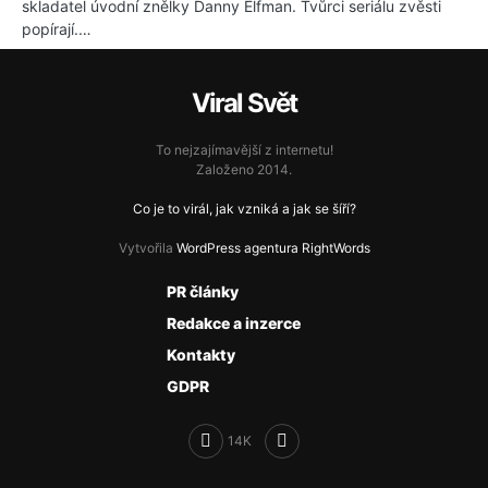
skladatel úvodní znělky Danny Elfman. Tvůrci seriálu zvěsti
popírají.…
Viral Svět
To nejzajímavější z internetu!
Založeno 2014.
Co je to virál, jak vzniká a jak se šíří?
Vytvořila
WordPress agentura RightWords
PR články
Redakce a inzerce
Kontakty
GDPR
14K