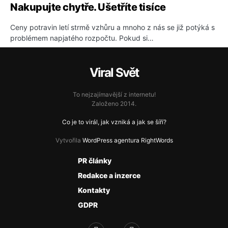
Nakupujte chytře. Ušetříte tisíce
Ceny potravin letí strmě vzhůru a mnoho z nás se již potýká s
problémem napjatého rozpočtu. Pokud si…
Viral Svět
To nejzajímavější z internetu!
Založeno 2014.
Co je to virál, jak vzniká a jak se šíří?
Vytvořila
WordPress agentura RightWords
PR články
Redakce a inzerce
Kontakty
GDPR