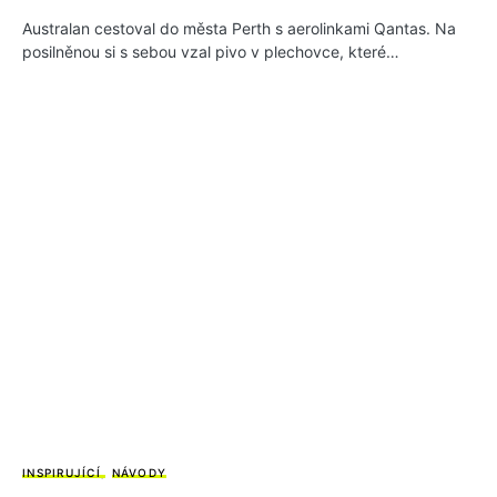
Australan cestoval do města Perth s aerolinkami Qantas. Na
posilněnou si s sebou vzal pivo v plechovce, které…
INSPIRUJÍCÍ
NÁVODY