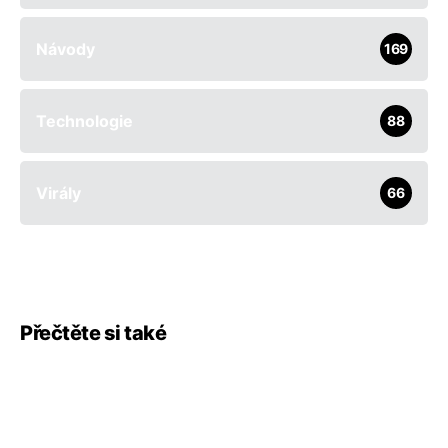
Návody
169
Technologie
88
Virály
66
Přečtěte si také