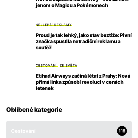
jenom o Magicu a Pokémonech
NEJLEPŠÍ REKLAMY
Proud je tak lehký, jako stav beztíže: Pivní
značka spustila netradiční reklamu a
soutěž
CESTOVÁNÍ
ZE SVĚTA
Etihad Airways začíná létat z Prahy: Nová
přímá linka způsobí revoluci v cenách
letenek
Oblíbené kategorie
Cestování
118