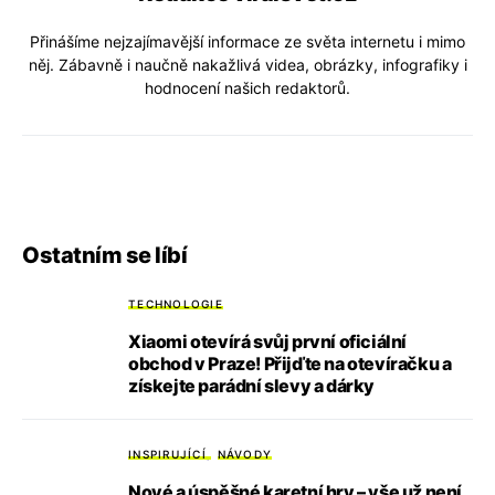
Přinášíme nejzajímavější informace ze světa internetu i mimo
něj. Zábavně i naučně nakažlivá videa, obrázky, infografiky i
hodnocení našich redaktorů.
Ostatním se líbí
TECHNOLOGIE
Xiaomi otevírá svůj první oficiální
obchod v Praze! Přijďte na otevíračku a
získejte parádní slevy a dárky
INSPIRUJÍCÍ
NÁVODY
Nové a úspěšné karetní hry – vše už není