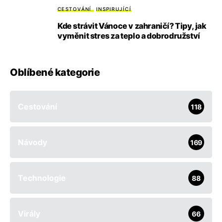
CESTOVÁNÍ
INSPIRUJÍCÍ
Kde strávit Vánoce v zahraničí? Tipy, jak
vyměnit stres za teplo a dobrodružství
Oblíbené kategorie
Cestování
118
Návody
169
Technologie
88
Virály
66