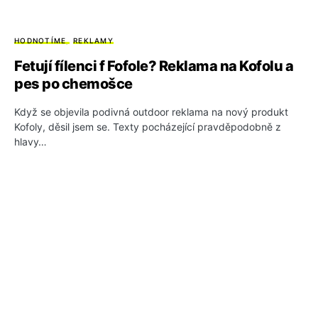
HODNOTÍME
REKLAMY
Fetují fílenci f Fofole? Reklama na Kofolu a
pes po chemošce
Když se objevila podivná outdoor reklama na nový produkt
Kofoly, děsil jsem se. Texty pocházející pravděpodobně z
hlavy…