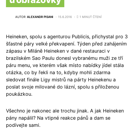
AUTOR
ALEXANDR PISANI
15.6.2016
1 MINUT ČTENÍ
Heineken, spolu s agenturou Publicis, přichystal pro 3
šťastné páry velké překvapení. Týden před zahájením
zápasu v Miláně Heineken v dané restauraci v
brazilském Sao Paulu donesl vybranému muži ze tří
páru menu, ve kterém však místo nabídky jídel stála
otázka, co by řekli na to, kdyby mohli zdarma
sledovat finále Ligy mistrů na párty Heinekenu a
poslat svoje milované do lázní, spolu s přiloženou
poukázkou.
Všechno je nakonec ale trochu jinak. A jak Heineken
pány napálil? Na vtipné reakce pánů a dam se
podívejte sami.