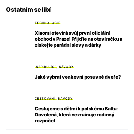
Ostatním se líbí
TECHNOLOGIE
Xiaomi otevírá svůj první oficiální
obchod v Praze! Přijďte na otevíračku a
získejte parádní slevy a dárky
INSPIRUJÍCÍ
NÁVODY
Jaké vybrat venkovní posuvné dveře?
CESTOVÁNÍ
NÁVODY
Cestujeme s dětmi k polskému Baltu:
Dovolená, která nezruinuje rodinný
rozpočet