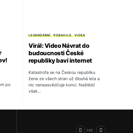
LEGENDÁRNÍ
POBAVILO
VIDEA
Virál: Video Návrat do
r
budoucnosti České
ev!
republiky baví internet
Katastrofa se na Českou republiku
žene ze všech stran už dlouhá leta a
em po
nic neneasvědčuje konci. Naštěstí
však…
14K