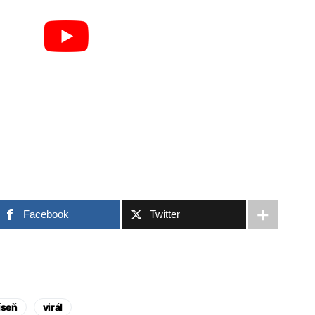
Facebook
Twitter
íseň
virál