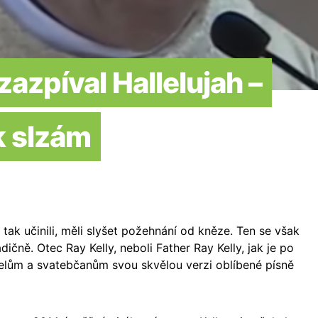
azpíval Hallelujah –
k slzám
ež tak učinili, měli slyšet požehnání od kněze. Ten se však
dičně. Otec Ray Kelly, neboli Father Ray Kelly, jak je po
lům a svatebčanům svou skvělou verzi oblíbené písně