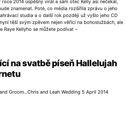
 roce 2014 úspěšný virál a sám otec Kelly asi nečekal,
 bude znamenat. Poté, co média rozšířila zprávu o jeho
ahrávací studia a o další rok později už vyšlo jeho CD
 nyní těší svým zpěvem nejen věřící na bohoslužbách, ale
otce Raye Kellyho se můžete podívat –
ící na svatbě píseň Hallelujah
ernetu