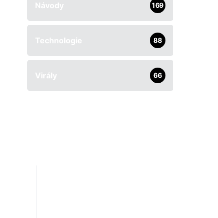
Návody
169
Technologie
88
Virály
66