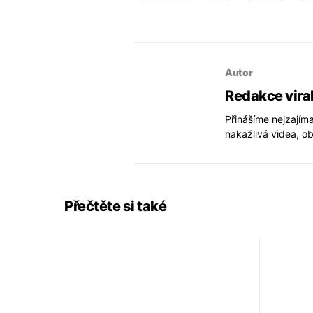
Autor
Redakce vira
Přinášíme nejzajíma
nakažlivá videa, ob
Přečtěte si také