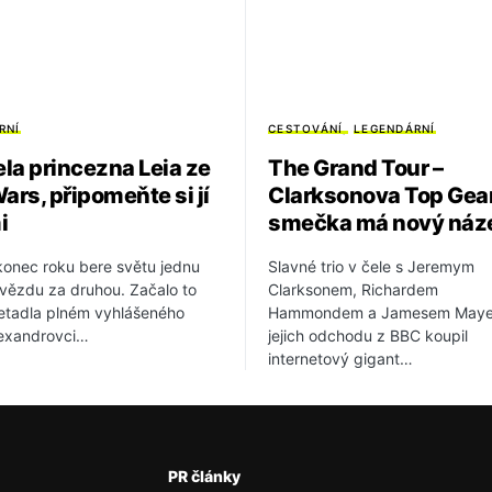
RNÍ
CESTOVÁNÍ
LEGENDÁRNÍ
la princezna Leia ze
The Grand Tour –
ars, připomeňte si jí
Clarksonova Top Gea
i
smečka má nový náz
konec roku bere světu jednu
Slavné trio v čele s Jeremym
vězdu za druhou. Začalo to
Clarksonem, Richardem
etadla plném vyhlášeného
Hammondem a Jamesem May
lexandrovci…
jejich odchodu z BBC koupil
internetový gigant…
PR články