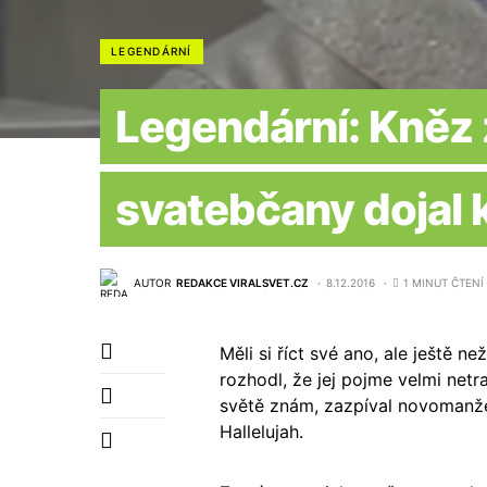
LEGENDÁRNÍ
Legendární: Kněz z
svatebčany dojal 
AUTOR
REDAKCE VIRALSVET.CZ
8.12.2016
1 MINUT ČTENÍ
Měli si říct své ano, ale ještě n
rozhodl, že jej pojme velmi netra
světě znám, zazpíval novomanže
Hallelujah.