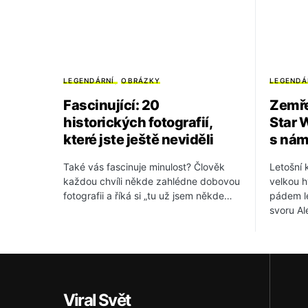
LEGENDÁRNÍ
OBRÁZKY
LEGENDÁ
Fascinující: 20
Zemře
historických fotografií,
Star W
které jste ještě neviděli
s nám
Také vás fascinuje minulost? Člověk
Letošní 
každou chvíli někde zahlédne dobovou
velkou h
fotografii a říká si „tu už jsem někde…
pádem l
svoru A
Viral Svět