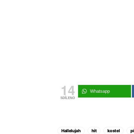
14
Whatsapp
SDÍLENO
Hallelujah
hit
kostel
p