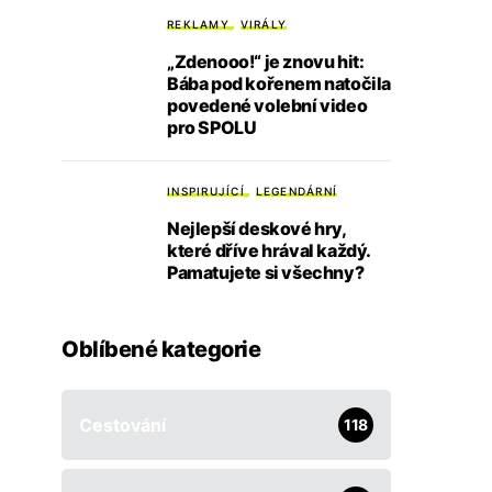
REKLAMY
VIRÁLY
„Zdenooo!“ je znovu hit:
Bába pod kořenem natočila
povedené volební video
pro SPOLU
INSPIRUJÍCÍ
LEGENDÁRNÍ
Nejlepší deskové hry,
které dříve hrával každý.
Pamatujete si všechny?
Oblíbené kategorie
Cestování
118