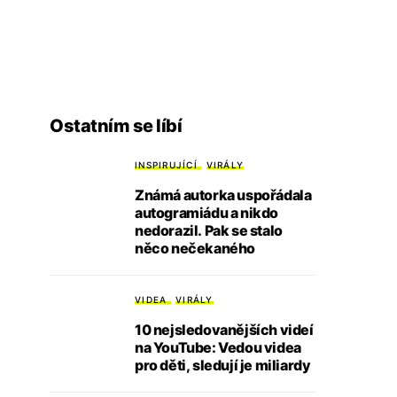
Ostatním se líbí
INSPIRUJÍCÍ
VIRÁLY
Známá autorka uspořádala
autogramiádu a nikdo
nedorazil. Pak se stalo
něco nečekaného
VIDEA
VIRÁLY
10 nejsledovanějších videí
na YouTube: Vedou videa
pro děti, sledují je miliardy