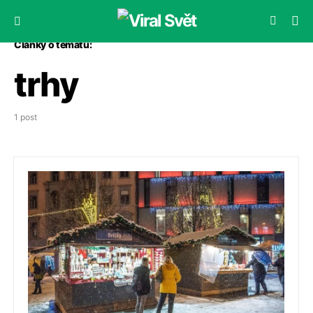
Články o tématu:
trhy
1 post