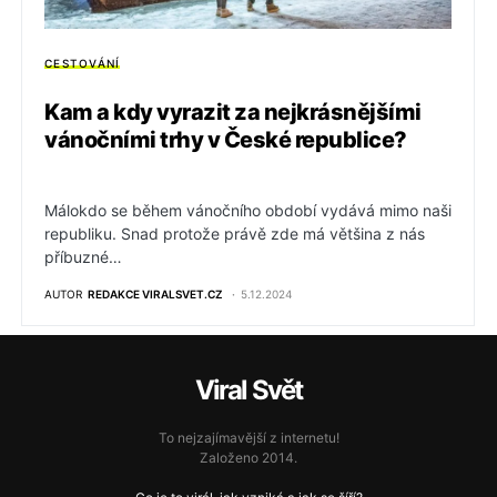
CESTOVÁNÍ
Kam a kdy vyrazit za nejkrásnějšími
vánočními trhy v České republice?
Málokdo se během vánočního období vydává mimo naši
republiku. Snad protože právě zde má většina z nás
příbuzné…
AUTOR
REDAKCE VIRALSVET.CZ
5.12.2024
Viral Svět
To nejzajímavější z internetu!
Založeno 2014.