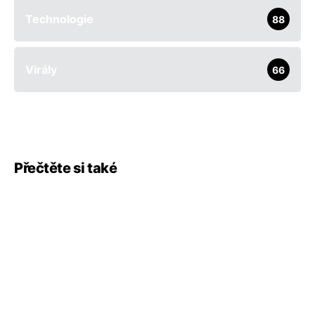
Technologie
88
Virály
66
Přečtěte si také