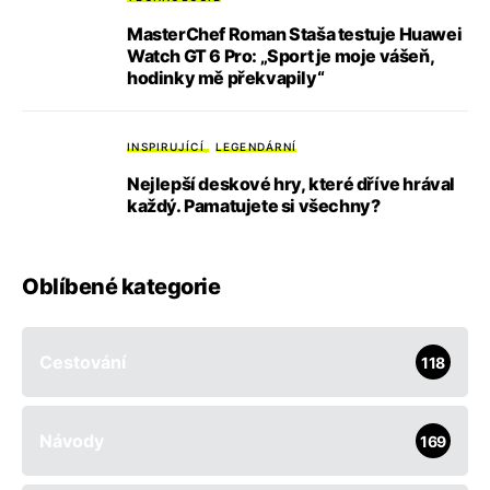
MasterChef Roman Staša testuje Huawei
Watch GT 6 Pro: „Sport je moje vášeň,
hodinky mě překvapily“
INSPIRUJÍCÍ
LEGENDÁRNÍ
Nejlepší deskové hry, které dříve hrával
každý. Pamatujete si všechny?
Oblíbené kategorie
Cestování
118
Návody
169