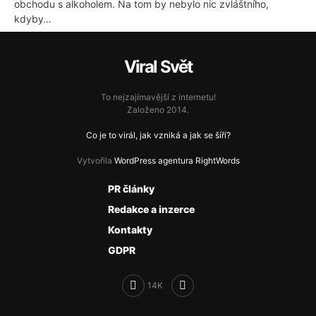
obchodu s alkoholem. Na tom by nebylo nic zvláštního,
kdyby…
Viral Svět
To nejzajímavější z internetu!
Založeno 2014.
Co je to virál, jak vzniká a jak se šíří?
Vytvořila
WordPress agentura RightWords
PR články
Redakce a inzerce
Kontakty
GDPR
14K