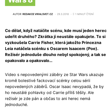
AUTOR
REDAKCE VIRALSVET.CZ
29.3.2018
1 MINUT ČTENÍ
Co dělat, když natáčíte scénu, kde musí jeden herec
udeřit druhého? Zkrátka jí neustále opakujete. To si
vyzkoušela Carrie Fisher, která jakožto Princezna
Leia natáčela scénku s Oscarem Isaacem (Poe).
Režisér jednoduše dlouho nebyl spokojený, a tak se
opakovalo a opakovalo…
Video s nepovedenými záběry ze Star Wars ukazuje
kromě bolestivé fackovací scénky celou sérii
nepovedených záběrů. Oscar Isaac nevypadá, že by
ho neustálé pohlavky od Carrie příliš těšily. Ale
režisér je zde pán a občas to ani herec nemá
jednoduché.