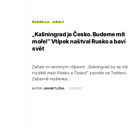
POBAVILO
VIRÁLY
„Kaliningrad je Česko. Budeme mít
moře!“ Vtípek naštval Rusko a baví
svět
Začalo to nevinným vtípkem. „Kaliningrad by se mě
rozdělit mezi Polsko a Česko!“ zaznělo na Twitteru.
Zábavná myšlenka…
AUTOR
JAN METLIČKA
5.10.2022