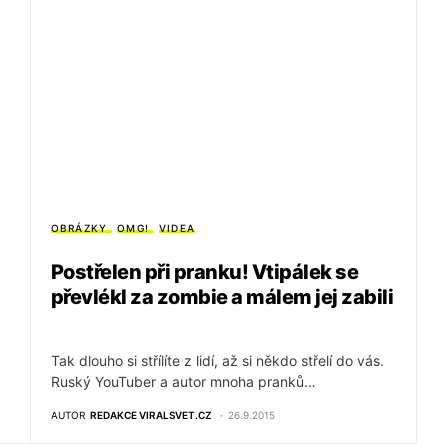
OBRÁZKY
OMG!
VIDEA
Postřelen při pranku! Vtipálek se
převlékl za zombie a málem jej zabili
Tak dlouho si střílíte z lidí, až si někdo střelí do vás.
Ruský YouTuber a autor mnoha pranků…
AUTOR
REDAKCE VIRALSVET.CZ
26.9.2015