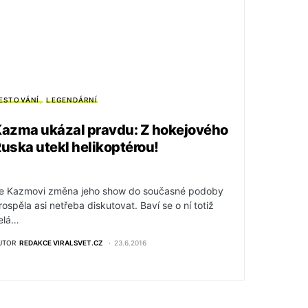
ESTOVÁNÍ
LEGENDÁRNÍ
azma ukázal pravdu: Z hokejového
uska utekl helikoptérou!
e Kazmovi změna jeho show do současné podoby
rospěla asi netřeba diskutovat. Baví se o ní totiž
elá…
UTOR
REDAKCE VIRALSVET.CZ
23.6.2016