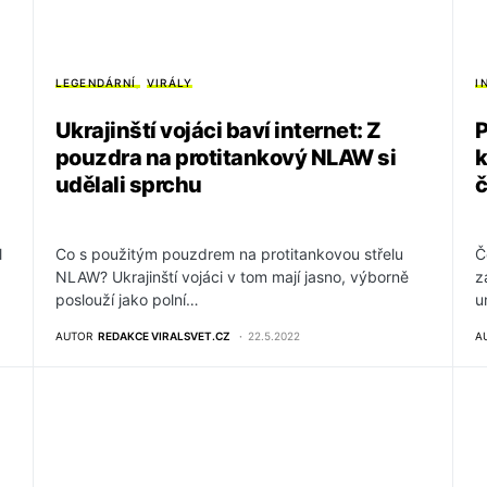
LEGENDÁRNÍ
VIRÁLY
I
Ukrajinští vojáci baví internet: Z
P
pouzdra na protitankový NLAW si
k
udělali sprchu
č
l
Co s použitým pouzdrem na protitankovou střelu
Č
NLAW? Ukrajinští vojáci v tom mají jasno, výborně
z
poslouží jako polní…
u
AUTOR
REDAKCE VIRALSVET.CZ
22.5.2022
A