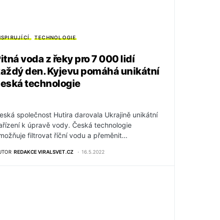
NSPIRUJÍCÍ
TECHNOLOGIE
itná voda z řeky pro 7 000 lidí
aždý den. Kyjevu pomáhá unikátní
eská technologie
eská společnost Hutira darovala Ukrajině unikátní
ařízení k úpravě vody. Česká technologie
možňuje filtrovat říční vodu a přeměnit…
UTOR
REDAKCE VIRALSVET.CZ
16.5.2022