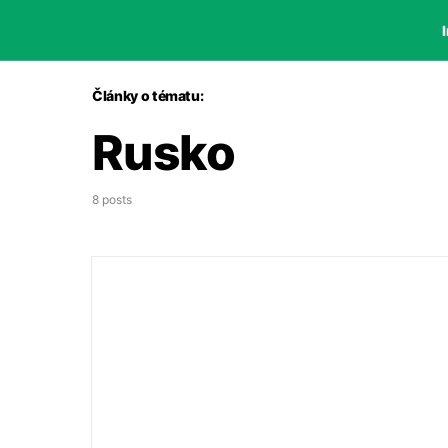
I
Články o tématu:
Rusko
8 posts