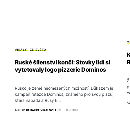
C
VIRÁLY
ZE SVĚTA
K
R
Ruské šílenství končí: Stovky lidí si
vytetovaly logo pizzerie Dominos
Ž
p
Rusko je země neomezených možností. Důkazem je
c
kampaň řetězce Dominos, známého pro svou pizzu,
která nabádala Rusy k…
A
AUTOR
REDAKCE VIRALSVET.CZ
8.9.2018