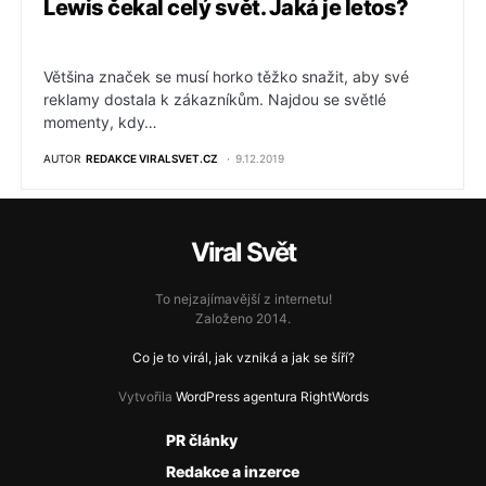
Lewis čekal celý svět. Jaká je letos?
Většina značek se musí horko těžko snažit, aby své
reklamy dostala k zákazníkům. Najdou se světlé
momenty, kdy…
AUTOR
REDAKCE VIRALSVET.CZ
9.12.2019
Viral Svět
To nejzajímavější z internetu!
Založeno 2014.
Co je to virál, jak vzniká a jak se šíří?
Vytvořila
WordPress agentura RightWords
PR články
Redakce a inzerce