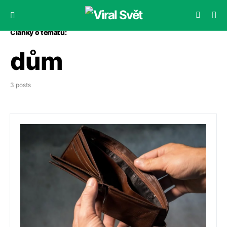
Články o tématu:
dům
3 posts