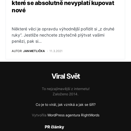
které se absolutně nevyplatí kupovat
nové
Některé věci je opravdu výhodnější pořídit si „z druhé
ruky“. Jestliže nechcete zbytečně plýtvat vašimi
penězi, pak si…
AUTOR
JAN METLIČKA
11.3.2021
Viral Svět
To nejzajímavější z internetu!
Založeno 2014.
Co je to virál, jak vzniká a jak se šíří?
Vytvořila
WordPress agentura RightWords
PR články