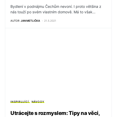
Bydlení v podnájmu Čechům nevoní. I proto většina z
nás touží po svém vlastním domově. Má to však…
AUTOR
JAN METLIČKA
21.5.2021
INSPIRUJÍCÍ
NÁVODY
Utrácejte s rozmyslem: Tipy na věci,