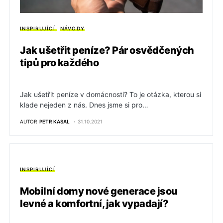
INSPIRUJÍCÍ
NÁVODY
Jak ušetřit peníze? Pár osvědčených
tipů pro každého
Jak ušetřit peníze v domácnosti? To je otázka, kterou si
klade nejeden z nás. Dnes jsme si pro…
AUTOR
PETR KASAL
31.10.2021
INSPIRUJÍCÍ
Mobilní domy nové generace jsou
levné a komfortní, jak vypadají?