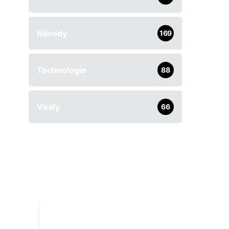
Návody
169
Technologie
88
Virály
66