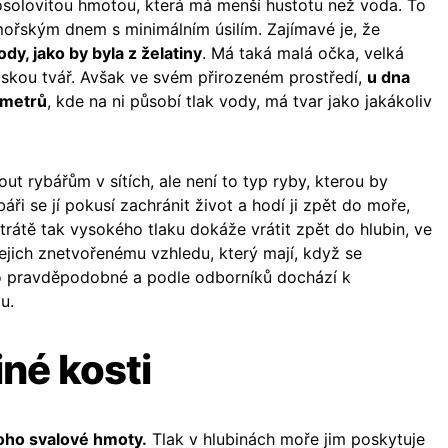
osolovitou hmotou, která má menší hustotu než voda. To
ořským dnem s minimálním úsilím. Zajímavé je, že
dy, jako by byla z želatiny
. Má taká malá očka, velká
dskou tvář. Avšak ve svém přirozeném prostředí,
u dna
 metrů
, kde na ni působí tlak vody, má tvar jako jakákoliv
ut rybářům v sítích, ale není to typ ryby, kterou by
áři se jí pokusí zachránit život a hodí ji zpět do moře,
 ztrátě tak vysokého tlaku dokáže vrátit zpět do hlubin, ve
jejich znetvořenému vzhledu, který mají, když se
lo pravděpodobné a podle odborníků dochází k
u.
né kosti
noho svalové hmoty.
Tlak v hlubinách moře jim poskytuje