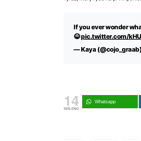
If you ever wonder what
😂
pic.twitter.com/
— Kaya (@cojo_graab
14
Whatsapp
SDÍLENO