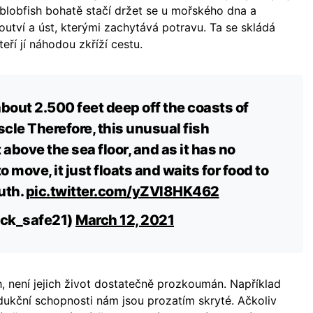
 blobfish bohatě stačí držet se u mořského dna a
tví a úst, kterými zachytává potravu. Ta se skládá
ří jí náhodou zkříží cestu.
about 2.500 feet deep off the coasts of
scle Therefore, this unusual fish
 above the sea floor, and as it has no
o move, it just floats and waits for food to
outh.
pic.twitter.com/yZVl8HK462
ck_safe21)
March 12, 2021
h, není jejich život dostatečně prozkoumán. Například
rodukční schopnosti nám jsou prozatím skryté. Ačkoliv