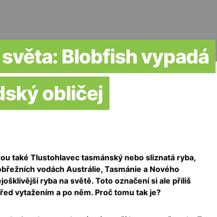
e světa: Blobfish vypadá
dský obličej
ou také Tlustohlavec tasmánský nebo sliznatá ryba,
břežních vodách Austrálie, Tasmánie a Nového
šklivější ryba na světě. Toto označení si ale příliš
před vytažením a po něm. Proč tomu tak je?