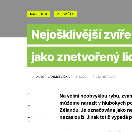
MAZLÍČCI
ZE SVĚTA
Nejošklivější zvíř
jako znetvořený li
AUTOR
JAN METLIČKA
16.3.2021
2 MINUT ČTENÍ
Na velmi neobvyklou rybu, zvan
můžeme narazit v hlubokých po
Zélandu. Je označována jako nejo
nezaslouží. Jinak totiž vypadá 