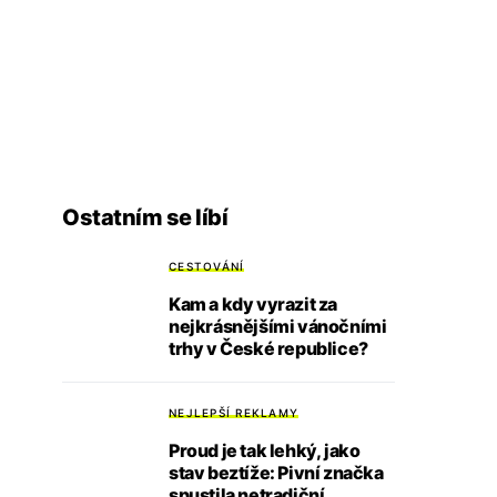
Ostatním se líbí
CESTOVÁNÍ
Kam a kdy vyrazit za
nejkrásnějšími vánočními
trhy v České republice?
NEJLEPŠÍ REKLAMY
Proud je tak lehký, jako
stav beztíže: Pivní značka
spustila netradiční