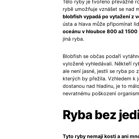
Tělo ryby je tvořeno převážně r
rybě umožňuje vznášet se nad m
blobfish vypadá po vytažení z vo
ústa a hlava může připomínat li
oceánu v hloubce 800 až 1500
jiná ryba.
Blobfish se občas podaří vytáhno
vyloženě vyhledávali. Někteří ryb
ale není jasné, jestli se ryba po
kterých by přežila. Vzhledem k 
dostanou nad hladinu, je to má
nevratnému poškození organism
Ryba bez jedi
Tyto ryby nemají kosti a ani m