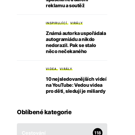
reklamu a soutěž
INSPIRUJÍCÍ
VIRÁLY
Známá autorka uspořádala
autogramiádu a nikdo
nedorazil. Pak se stalo
něco nečekaného
VIDEA
VIRÁLY
10 nejsledovanějších videí
na YouTube: Vedou videa
pro děti, sledují je miliardy
Oblíbené kategorie
Cestování
118