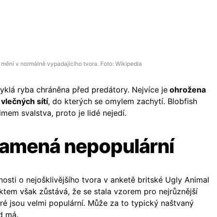
mění v normálně vypadajícího tvora. Foto: Wikipedia
yklá ryba chráněna před predátory. Nejvíce je
ohrožena
vlečných sítí
, do kterých se omylem zachytí. Blobfish
imem svalstva, proto je lidé nejedí.
namená nepopulární
nosti o nejošklivějšího tvora v anketě britské Ugly Animal
ktem však zůstává, že se stala vzorem pro nejrůznější
ré jsou velmi populární. Může za to typický naštvaný
d má.