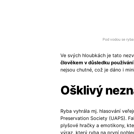
Pod vodou se ryba 
Ve svých hloubkách je tato nezv
člověkem v důsledku používání 
nejsou chutné, což je dáno i min
Ošklivý nez
Ryba vyhrála mj. hlasování veřej
Preservation Society (UAPS). Fa
plyšové hračky a emotikony, kte
výraz, který ryba na první pohle