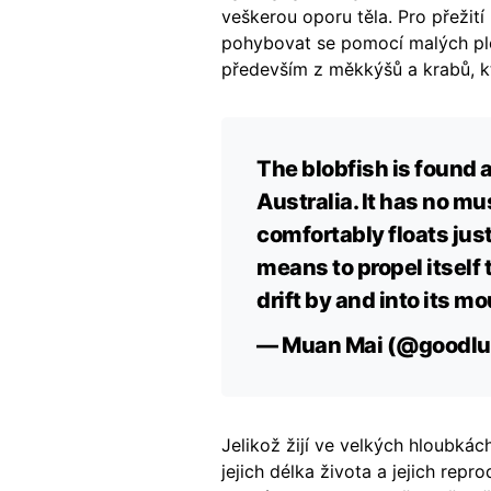
veškerou oporu těla. Pro přežití
pohybovat se pomocí malých plou
především z měkkýšů a krabů, kte
The blobfish is found 
Australia. It has no mu
comfortably floats just
means to propel itself t
drift by and into its m
— Muan Mai (@goodlu
Jelikož žijí ve velkých hloubkác
jejich délka života a jejich rep