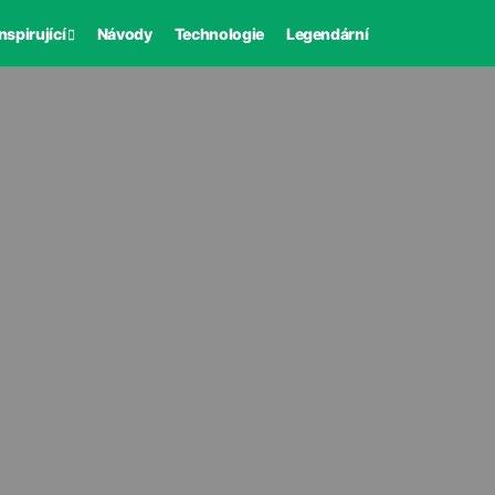
nspirující
Návody
Technologie
Legendární