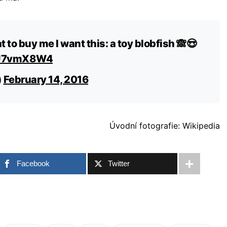
 to buy me I want this: a toy blobfish 🙈😍
kHU7vmX8W4
)
February 14, 2016
Úvodní fotografie: Wikipedia
Facebook
Twitter