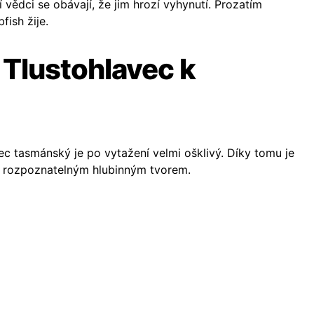
í vědci se obávají, že jim hrozí vyhynutí. Prozatím
ish žije.
 Tlustohlavec k
ec tasmánský je po vytažení velmi ošklivý. Díky tomu je
e rozpoznatelným hlubinným tvorem.