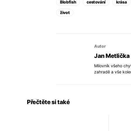
Blobfish
cestování
krása
život
Autor
Jan Metlička
Milovník všeho chyt
zahradě a vše kol
Přečtěte si také