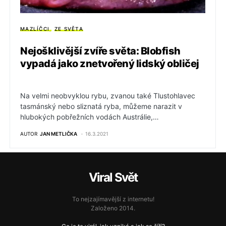
MAZLÍČCI
ZE SVĚTA
Nejošklivější zvíře světa: Blobfish
vypadá jako znetvořený lidský obličej
Na velmi neobvyklou rybu, zvanou také Tlustohlavec
tasmánský nebo sliznatá ryba, můžeme narazit v
hlubokých pobřežních vodách Austrálie,…
AUTOR
JAN METLIČKA
16.3.2021
Viral Svět
To nejzajímavější z internetu!
Založeno 2014.